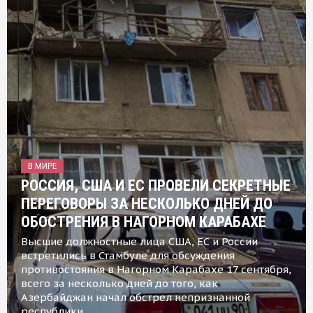
В МИРЕ
РОССИЯ, США И ЕС ПРОВЕЛИ СЕКРЕТНЫЕ
ПЕРЕГОВОРЫ ЗА НЕСКОЛЬКО ДНЕЙ ДО
ОБОСТРЕНИЯ В НАГОРНОМ КАРАБАХЕ
Высшие должностные лица США, ЕС и России
встретились в Стамбуле для обсуждения
противостояния в Нагорном Карабахе 17 сентября,
всего за несколько дней до того, как
Азербайджан начал обстрел непризнанной
республики