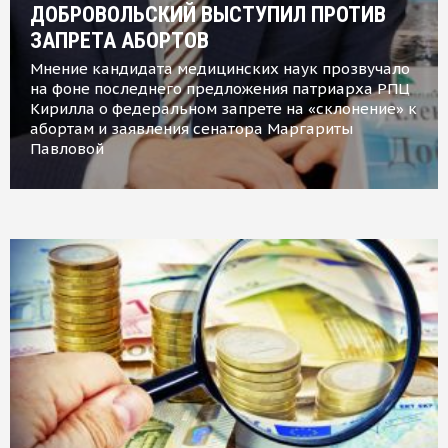
ДОБРОВОЛЬСКИЙ ВЫСТУПИЛ ПРОТИВ
ЗАПРЕТА АБОРТОВ
Мнение кандидата медицинских наук прозвучало
на фоне последнего предложения патриарха РПЦ
Кирилла о федеральном запрете на «склонение» к
абортам и заявления сенатора Маргариты
Павловой