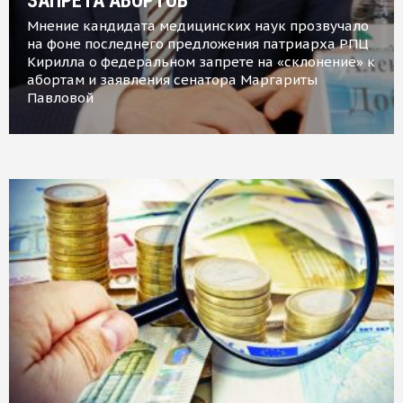
ЗАПРЕТА АБОРТОВ
Мнение кандидата медицинских наук прозвучало
на фоне последнего предложения патриарха РПЦ
Кирилла о федеральном запрете на «склонение» к
абортам и заявления сенатора Маргариты
Павловой