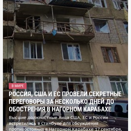
В МИРЕ
РОССИЯ, США И ЕС ПРОВЕЛИ СЕКРЕТНЫЕ
ПЕРЕГОВОРЫ ЗА НЕСКОЛЬКО ДНЕЙ ДО
ОБОСТРЕНИЯ В НАГОРНОМ КАРАБАХЕ
Высшие должностные лица США, ЕС и России
встретились в Стамбуле для обсуждения
противостояния в Нагорном Карабахе 17 сентября,