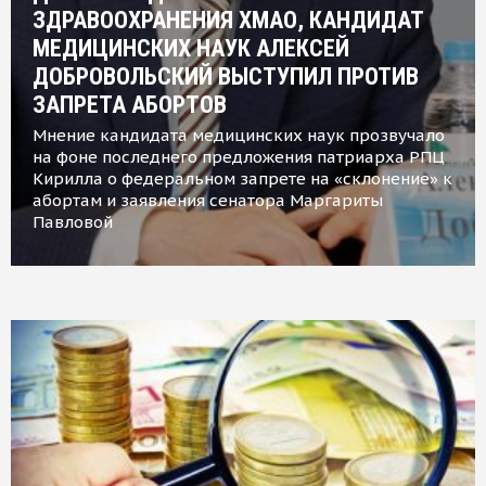
ЗДРАВООХРАНЕНИЯ ХМАО, КАНДИДАТ
МЕДИЦИНСКИХ НАУК АЛЕКСЕЙ
ДОБРОВОЛЬСКИЙ ВЫСТУПИЛ ПРОТИВ
ЗАПРЕТА АБОРТОВ
Мнение кандидата медицинских наук прозвучало
на фоне последнего предложения патриарха РПЦ
Кирилла о федеральном запрете на «склонение» к
абортам и заявления сенатора Маргариты
Павловой