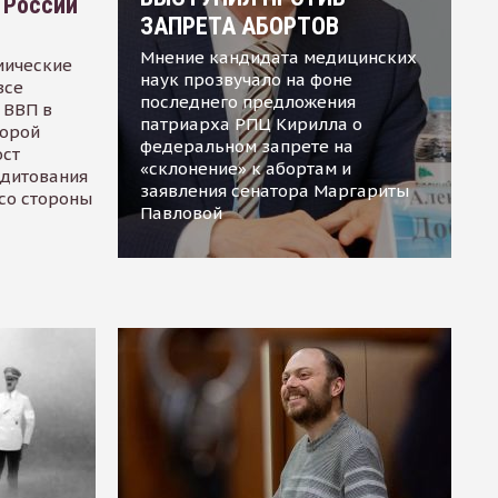
 России
ЗАПРЕТА АБОРТОВ
Мнение кандидата медицинских
мические
наук прозвучало на фоне
все
последнего предложения
 ВВП в
патриарха РПЦ Кирилла о
торой
федеральном запрете на
ост
«склонение» к абортам и
едитования
заявления сенатора Маргариты
 со стороны
Павловой