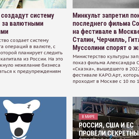
 создадут систему
Минкульт запретил по
я за валютными
последнего фильма С
ями
на фестивале в Москве
Сталин, Черчилль, Гит
тво создает систему
а операций в валюте, с
Муссолини спорят о ж
оторой планирует следить
Министерство культуры зап
капитала из России. На это
показ фильма Александра 
кнуло нежелание бизнеса
«Сказка», вышедшего в 2022
аться к предупреждениям
фестивале КАРО.Арт, котор
проходит в Москве с 10 по 
В МИРЕ
РОССИЯ, США И ЕС
ПРОВЕЛИ СЕКРЕТНЫ