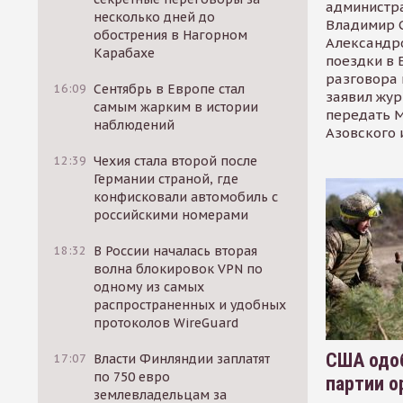
администр
несколько дней до
Владимир С
обострения в Нагорном
Александр
Карабахе
поездки в 
разговора 
16:09
Сентябрь в Европе стал
заявил жур
самым жарким в истории
передать М
наблюдений
Азовского 
12:39
Чехия стала второй после
Германии страной, где
конфисковали автомобиль с
российскими номерами
18:32
В России началась вторая
волна блокировок VPN по
одному из самых
распространенных и удобных
протоколов WireGuard
США одоб
17:07
Власти Финляндии заплатят
по 750 евро
партии о
землевладельцам за