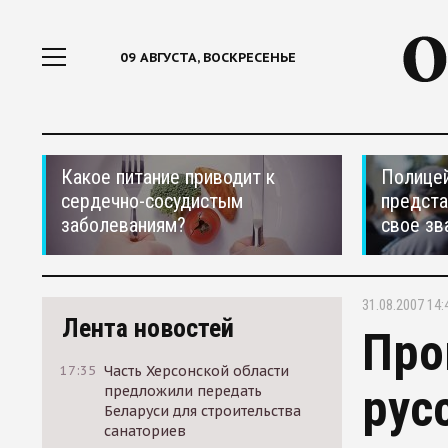
09 АВГУСТА, ВОСКРЕСЕНЬЕ
Какое питание приводит к
Полицей
сердечно-сосудистым
предста
заболеваниям?
свое зв
31.08.2007 14:
Лента новостей
Про
17:35
Часть Херсонской области
рус
предложили передать
Беларуси для строительства
санаториев