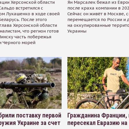
ации Херсонской области
Ян Марсалек бежал из Евр
альдо встретился с
после краха компании в 202
ом Лукашенко в ходе своей
Сейчас он живёт в Москве, 
Беларусь. После этого
перемещается по России и 
глава Херсонской области
на оккупированные террит
налистам, что регион готов
Украины
инску часть побережья
и Черного морей
рили поставку первой
Гражданина Франции,
ружия Украине за счет
пересекал Евразию на