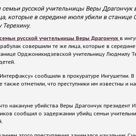
 семьи русской учительницы Веры Драгончук 
ца, которые в середине июля убили в станице
 Терехину.
 семьи русской учительницы Веры Драгончук
в инг
рабулак совершили те же лица, которые в середине
станице Орджоникидзевской учительницу Людмилу Т
детей.
Интерфаксу» сообщили в прокуратуре Ингушетии. В
 также отметили, что преступники им известны и н
что накануне убийства Веры Драгончук президент 
зиков сообщил о задержании убийц семьи учительн
.
анием этого преступления занимался начальник Су