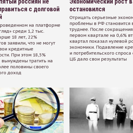
пятый россиян не
Экономический рост в
равиться с долговой
остановился
й
Отрицать серьезные эконо
проблемы в РФ становится 
проведенном на платформе
труднее. После сокращения
гляд» среди 1,2 тыс.
первом квартале на 0,6% в
арше 18 лет, 22%
квартал показал нулевой р
ов заявили, что не могут
экономики. Подавление кр
свои кредитные
и потребительского спроса
сти. При этом 18,5%
ЦБ дало свои результаты
 вынуждены тратить на
олее половины своего
ого доход