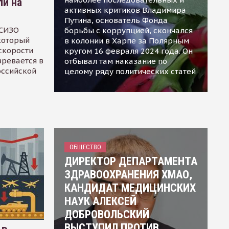
ли на
активных критиков Владимира
Путина, основатель Фонда
 СИЗО
борьбы с коррупцией, скончался
 который
в колонии в Харпе за Полярным
скорости
кругом 16 февраля 2024 года. Он
зревается в
отбывал там наказание по
оссийской
целому ряду политических статей
ОБЩЕСТВО
ДИРЕКТОР ДЕПАРТАМЕНТА
ЗДРАВООХРАНЕНИЯ ХМАО,
КАНДИДАТ МЕДИЦИНСКИХ
НАУК АЛЕКСЕЙ
ДОБРОВОЛЬСКИЙ
ВЫСТУПИЛ ПРОТИВ