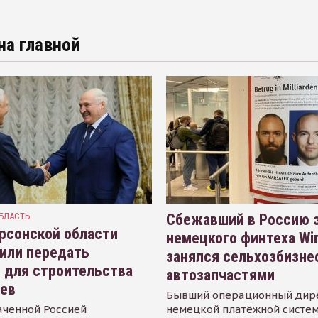
на главной
БЛАСТЬ
Сбежавший в Россию э
рсонской области
немецкого финтеха Wi
или передать
занялся сельхозбизне
 для строительства
автозапчастями
иев
Бывший операционный дир
аченной Россией
немецкой платёжной систем