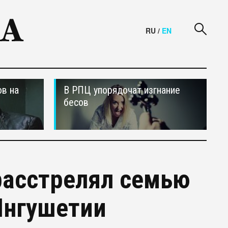
RU
/
EN
в на
В РПЦ упорядочат изгнание
бесов
 расстрелял семью
Ингушетии