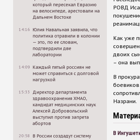
который пересекал Евразию
РОВД Иса
на велосипеде, арестовали на
покушени
Дальнем Востоке
реанимац
14:16
Юлия Навальная заявила, что
политика отравили в колонии
Как уже п
— это, по ее словам,
совершено
подтвердили две
двоих сын
лаборатории
– она вып
14:09
Каждый пятый россиян не
может справиться с долговой
В прокура
нагрузкой
боевиков 
15:33
Директор департамента
сопротив
здравоохранения ХМАО,
Назрани.
кандидат медицинских наук
Алексей Добровольский
Матери
выступил против запрета
абортов
В Ингушет
20:58
В России создадут систему