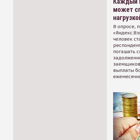
Каждый 
может сп
нагрузко
В опросе, 
«Яндекс.Вз
человек ст
респондент
погашать 
задолженно
заемщиков
выплаты б
ежемесячн