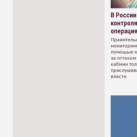
В России
контрол
операци
Правительс
мониторинг
помощью к
за оттоком 
кабмин тол
прислушив
власти