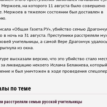
 Мержоев, на которого 11 августа было совершено
е. Мержоев в тяжелом состоянии был доставлен в
ию.
исала «Общая Газета.РУ», убийство семью Драгончу
 в ночь на 31 августа. Преступники расстреляли му
овей учительницы, а самой Вере Драгончук удалось
рыгнула из окна.
туре высказали версию, что это убийство стало мес
за ликвидацию некоего Ислама Белакиева, который
ление и был уничтожен в ходе проведения спецопе
алы по теме
ии расстреляли семью русской учительницы