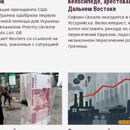
ов
велосипеде, арестова
Дальнем Востоке
ация президента США
Трампа одобрила первую
Софиан Сехили находится в
енной помощи для Украины
Уссурийска. Велосипедист,
еханизма Priority Ukraine
хотел поставить рекорд по 
s List. Об
пересечения Евразии, подо
ает Reuters со ссылкой на
незаконном пересечении р
ика, знакомых с ситуацией
границы