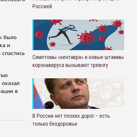
Россией
к было
жа и
 спастись
Симптомы «кентавра» и новые штаммы
коронавируса вызывают тревогу
тью
 оказал
рации в
В России нет плохих дорог – есть
только бездорожье