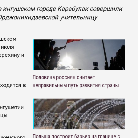
в ингушском городе Карабулак совершили
 Орджоникидзевской учительницу
ушском
 июля
ерехину и
Половина россиян считает
аходятся в
неправильным путь развития страны
Ингушетии
ицы
Польша построит барьер на границе с
нженского