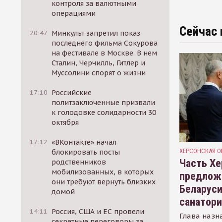
контроля за валютными
операциями
Сейчас 
20:47
Минкульт запретил показ
последнего фильма Сокурова
на фестивале в Москве. В нем
Сталин, Черчилль, Гитлер и
Муссолини спорят о жизни
17:10
Российские
политзаключенные призвали
к голодовке солидарности 30
октября
17:12
«ВКонтакте» начал
ХЕРСОНСКАЯ О
блокировать посты
Часть Хе
родственников
мобилизованных, в которых
предлож
они требуют вернуть близких
Беларуси
домой
санатор
14:11
Россия, США и ЕС провели
Глава назн
секретные переговоры за