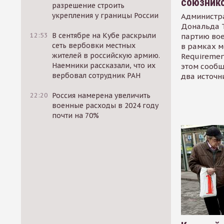
союзник
разрешение строить
укрепления у границы России
Администр
Дональда 
12:53
В сентябре на Кубе раскрыли
партию во
сеть вербовки местных
в рамках м
жителей в российскую армию.
Requirement
Наемники рассказали, что их
этом сообщ
вербовал сотрудник РАН
два источн
22:20
Россия намерена увеличить
военные расходы в 2024 году
почти на 70%