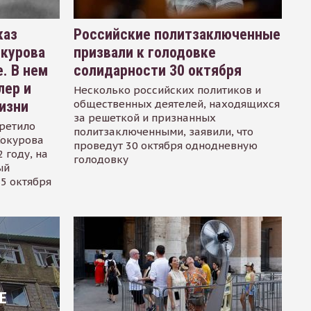
каз
Российские политзаключенные
окурова
призвали к голодовке
. В нем
солидарности 30 октября
лер и
Несколько российских политиков и
общественных деятелей, находящихся
изни
за решеткой и признанных
ретило
политзаключенными, заявили, что
Сокурова
проведут 30 октября однодневную
 году, на
голодовку
ый
15 октября
Е