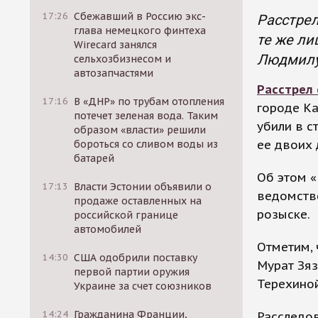
17:26
Сбежавший в Россию экс-
Расстрел
глава немецкого финтеха
те же ли
Wirecard занялся
Людмилу
сельхозбизнесом и
автозапчастями
Расстрел
17:16
В «ДНР» по трубам отопления
городе Ка
потечет зеленая вода. Таким
убили в 
образом «власти» решили
ее двоих 
бороться со сливом воды из
батарей
Об этом «
17:13
Власти Эстонии объявили о
ведомстве
продаже оставленных на
розыске.
российской границе
автомобилей
Отметим, 
14:30
США одобрили поставку
Мурат Зя
первой партии оружия
Терехиной
Украине за счет союзников
14:24
Гражданина Франции,
Расследов