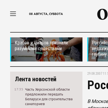
08 АВГУСТА, СУББОТА
Крабов и омаров признали
Российс
разумными существами
недвижи
глубину
29.08.2007 11:
Лента новостей
Рос
17:35
Часть Херсонской области
предложили передать
Беларуси для строительства
В Москов
санаториев