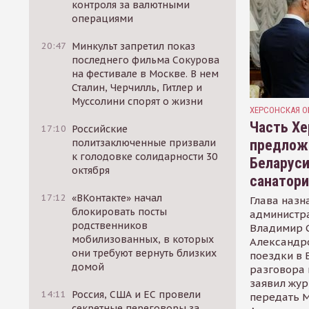
контроля за валютными
операциями
20:47
Минкульт запретил показ
последнего фильма Сокурова
на фестивале в Москве. В нем
Сталин, Черчилль, Гитлер и
Муссолини спорят о жизни
ХЕРСОНСКАЯ О
Часть Хе
17:10
Российские
предлож
политзаключенные призвали
к голодовке солидарности 30
Беларуси
октября
санатор
17:12
«ВКонтакте» начал
Глава назн
блокировать посты
администр
родственников
Владимир С
мобилизованных, в которых
Александр
они требуют вернуть близких
поездки в 
домой
разговора 
заявил жур
14:11
Россия, США и ЕС провели
передать М
секретные переговоры за