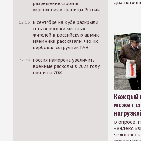
два источн
разрешение строить
укрепления у границы России
12:53
В сентябре на Кубе раскрыли
сеть вербовки местных
жителей в российскую армию.
Наемники рассказали, что их
вербовал сотрудник РАН
22:20
Россия намерена увеличить
военные расходы в 2024 году
почти на 70%
Каждый 
может сп
нагрузко
В опросе, 
«Яндекс.Вз
человек ст
респондент