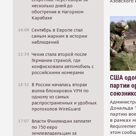
Азовского 
несколько дней до
обострения в Нагорном
Карабахе
16:09
Сентябрь в Европе стал
самым жарким в истории
наблюдений
12:39
Чехия стала второй после
Германии страной, где
конфисковали автомобиль с
российскими номерами
США одоб
партии о
18:32
В России началась вторая
волна блокировок VPN по
союзник
одному из самых
Администр
распространенных и удобных
Дональда 
протоколов WireGuard
партию во
в рамках м
17:07
Власти Финляндии заплатят
Requirement
по 750 евро
этом сообщ
землевладельцам за