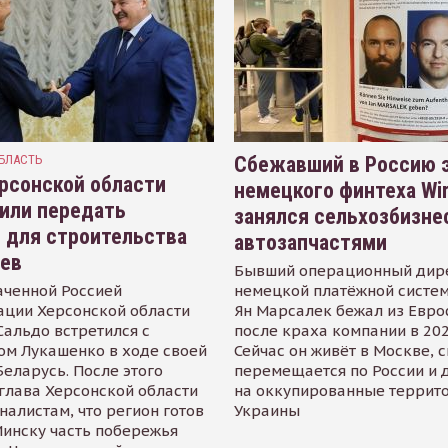
БЛАСТЬ
Сбежавший в Россию э
рсонской области
немецкого финтеха Wi
или передать
занялся сельхозбизне
 для строительства
автозапчастями
иев
Бывший операционный дир
аченной Россией
немецкой платёжной систем
ации Херсонской области
Ян Марсалек бежал из Евр
альдо встретился с
после краха компании в 202
ом Лукашенко в ходе своей
Сейчас он живёт в Москве, 
Беларусь. После этого
перемещается по России и 
глава Херсонской области
на оккупированные террит
налистам, что регион готов
Украины
инску часть побережья