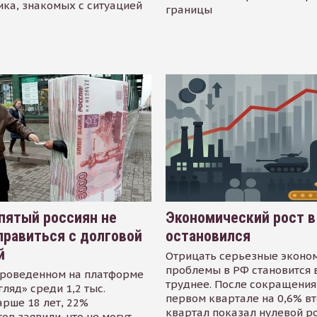
ика, знакомых с ситуацией
границы
пятый россиян не
Экономический рост в
равиться с долговой
остановился
й
Отрицать серьезные эконо
проблемы в РФ становится 
проведенном на платформе
труднее. После сокращения
гляд» среди 1,2 тыс.
первом квартале на 0,6% в
арше 18 лет, 22%
квартал показал нулевой р
ов заявили, что не могут