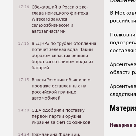
обвиняем
17:26
Сбежавший в Россию экс-
В Москов
глава немецкого финтеха
Wirecard занялся
российск
сельхозбизнесом и
автозапчастями
Полковник
подозрева
17:16
В «ДНР» по трубам отопления
потечет зеленая вода. Таким
составляю
образом «власти» решили
бороться со сливом воды из
Арсентье
батарей
области р
17:13
Власти Эстонии объявили о
Арсентьев
продаже оставленных на
российской границе
следствия
автомобилей
Матери
14:30
США одобрили поставку
первой партии оружия
Украине за счет союзников
Неверная ж
14:24
Гражданина Франции,