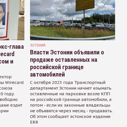
кс-глава
ЭСТОНИЯ
Власти Эстонии объявили о
recard
продаже оставленных на
сом и
российской границе
автомобилей
ектор
ы Wirecard
С октября 2025 года Транспортный
осоюза
департамент Эстонии начнет изымать
0 году.
оставленные на парковке возле КПП
свободно
на российской границе автомобили, а
даже ездит
потом - если их законные владельцы
ории
не объявятся через месяц - продавать.
Об этом сообщает эстонское издание
ERR