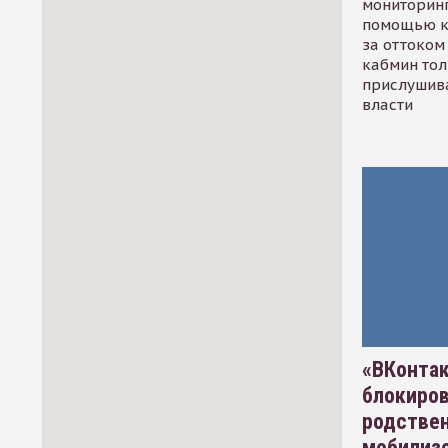
мониторинг
помощью к
за оттоком 
кабмин тол
прислушив
власти
«ВКонтак
блокиро
родстве
мобилизо