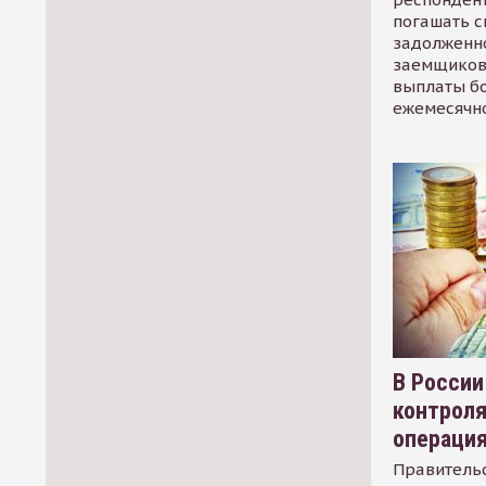
погашать 
задолженно
заемщиков
выплаты б
ежемесячн
В России
контрол
операци
Правительс