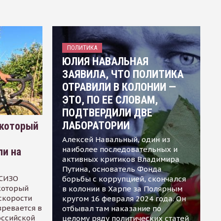
ПОЛИТИКА
ЮЛИЯ НАВАЛЬНАЯ
ЗАЯВИЛА, ЧТО ПОЛИТИКА
ОТРАВИЛИ В КОЛОНИИ —
ЭТО, ПО ЕЕ СЛОВАМ,
ПОДТВЕРДИЛИ ДВЕ
ЛАБОРАТОРИИ
 который
Алексей Навальный, один из
наиболее последовательных и
ли на
активных критиков Владимира
Путина, основатель Фонда
 СИЗО
борьбы с коррупцией, скончался
 который
в колонии в Харпе за Полярным
скорости
кругом 16 февраля 2024 года. Он
зревается в
отбывал там наказание по
оссийской
целому ряду политических статей