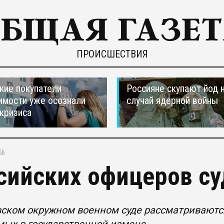
ПРОИСШЕСТВИЯ
кие покупатели
Россияне скупают йод 
мости уже осознали
случай ядерной войны
 кризиса
56
сийских офицеров су
ском окружном военном суде рассматриваются