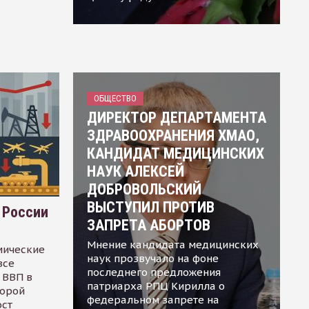
ОБЩЕСТВО
ДИРЕКТОР ДЕПАРТАМЕНТА
ЗДРАВООХРАНЕНИЯ ХМАО,
КАНДИДАТ МЕДИЦИНСКИХ
НАУК АЛЕКСЕЙ
ДОБРОВОЛЬСКИЙ
ВЫСТУПИЛ ПРОТИВ
 России
ЗАПРЕТА АБОРТОВ
Мнение кандидата медицинских
мические
наук прозвучало на фоне
все
последнего предложения
 ВВП в
патриарха РПЦ Кирилла о
торой
федеральном запрете на
ост