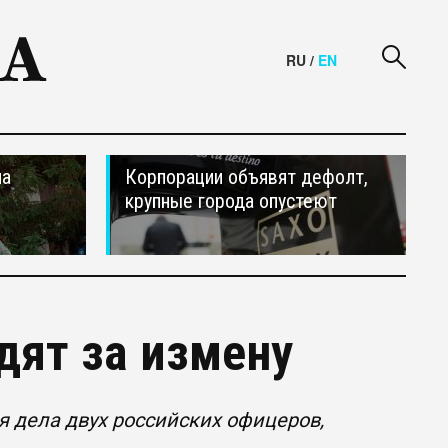
RU
/
EN
на
Корпорации объявят дефолт,
крупные города опустеют
дят за измену
 дела двух российских офицеров,