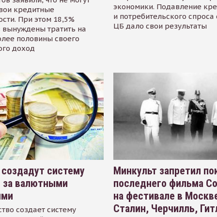
экономики. Подавление кр
свои кредитные
и потребительского спроса
сти. При этом 18,5%
ЦБ дало свои результаты
 вынуждены тратить на
олее половины своего
ого доход
 создадут систему
Минкульт запретил по
я за валютными
последнего фильма С
ями
на фестивале в Москве
Сталин, Черчилль, Гит
тво создает систему