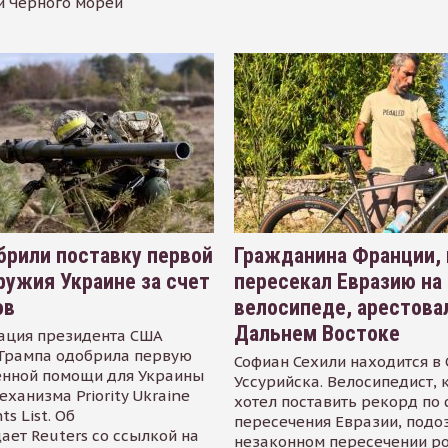
и Черного морей
рили поставку первой
Гражданина Франции,
ружия Украине за счет
пересекал Евразию на
ов
велосипеде, арестова
Дальнем Востоке
ация президента США
Трампа одобрила первую
Софиан Сехили находится в
енной помощи для Украины
Уссурийска. Велосипедист,
еханизма Priority Ukraine
хотел поставить рекорд по 
s List. Об
пересечения Евразии, подо
ает Reuters со ссылкой на
незаконном пересечении р