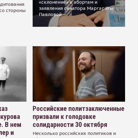
«склонение» к абортам и
едитования
заявления сенатора Маргариты
 со стороны
Павловой
каз
Российские политзаключенные
окурова
призвали к голодовке
. В нем
солидарности 30 октября
лер и
Несколько российских политиков и