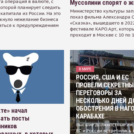
а операций в валюте, с
Муссолини спорят о ж
оторой планирует следить
Министерство культуры зап
капитала из России. На это
показ фильма Александра 
кнуло нежелание бизнеса
«Сказка», вышедшего в 2022
аться к предупреждениям
фестивале КАРО.Арт, котор
проходит в Москве с 10 по 
В МИРЕ
РОССИЯ, США И ЕС
ПРОВЕЛИ СЕКРЕТНЫ
ПЕРЕГОВОРЫ ЗА
НЕСКОЛЬКО ДНЕЙ Д
ОБОСТРЕНИЯ В НАГ
те» начал
КАРАБАХЕ
вать посты
Высшие должностные ли
нников
ЕС и России встретились 
ванных, в которых