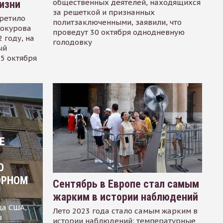
общественных деятелей, находящихся
изни
за решеткой и признанных
ретило
политзаключенными, заявили, что
Сокурова
проведут 30 октября однодневную
 году, на
голодовку
ый
15 октября
Е
О
ОРНОМ
Сентябрь в Европе стал самым
жарким в истории наблюдений
ца США,
Лето 2023 года стало самым жарким в
в
истории наблюдений: температурные