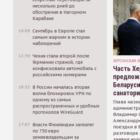
несколько дней до
обострения в Нагорном
Карабахе
16:09
Сентябрь в Европе стал
самым жарким в истории
наблюдений
12:39
Чехия стала второй после
ХЕРСОНСКАЯ О
Германии страной, где
Часть Хе
конфисковали автомобиль с
российскими номерами
предлож
Беларуси
18:32
В России началась вторая
санатор
волна блокировок VPN по
одному из самых
Глава назн
распространенных и удобных
администр
протоколов WireGuard
Владимир С
Александр
17:07
Власти Финляндии заплатят
поездки в 
по 750 евро
разговора 
землевладельцам за
заявил жур