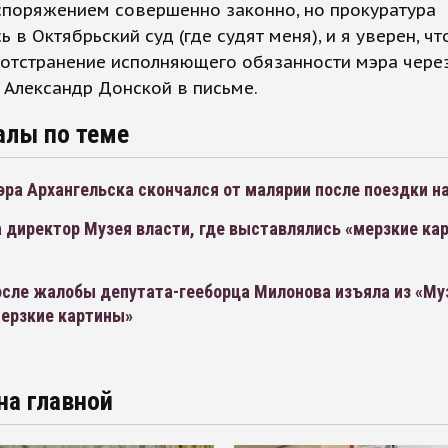
споряжением совершенно законно, но прокуратура
ь в Октябрьский суд (где судят меня), и я уверен, ч
отстранение исполняющего обязанности мэра через 
Александр Донской в письме.
алы по теме
ра Архангельска скончался от малярии после поездки н
 директор Музея власти, где выставлялись «мерзкие ка
осле жалобы депутата-гееборца Милонова изъяла из «Му
мерзкие картины»
на главной