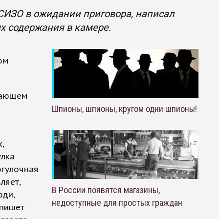
СИЗО в ожидании приговора, написал
ях содержания в камере.
ом
асающем
Шпионы, шпионы, кругом одни шпионы!
,
улка
огулочная
ляет,
В России появятся магазины,
юди,
недоступные для простых граждан
 пишет