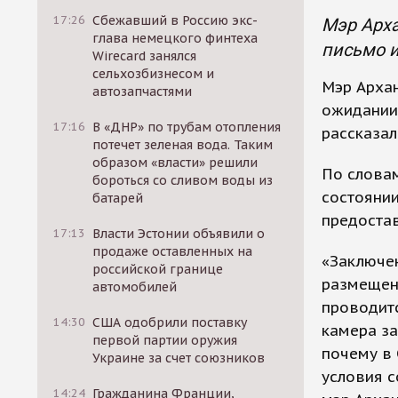
17:26
Сбежавший в Россию экс-
Мэр Арха
глава немецкого финтеха
письмо и
Wirecard занялся
сельхозбизнесом и
Мэр Архан
автозапчастями
ожидании 
17:16
В «ДНР» по трубам отопления
рассказал
потечет зеленая вода. Таким
образом «власти» решили
По словам
бороться со сливом воды из
состоянии
батарей
предостав
17:13
Власти Эстонии объявили о
продаже оставленных на
«Заключен
российской границе
размещенн
автомобилей
проводитс
14:30
США одобрили поставку
камера за
первой партии оружия
почему в 
Украине за счет союзников
условия с
14:24
Гражданина Франции,