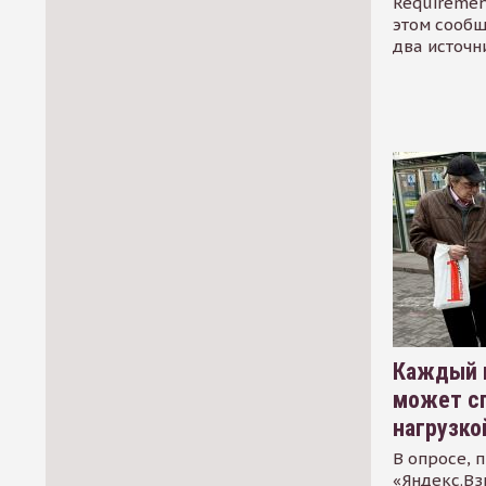
Requirement
этом сообщ
два источн
Каждый 
может сп
нагрузко
В опросе, 
«Яндекс.Вз