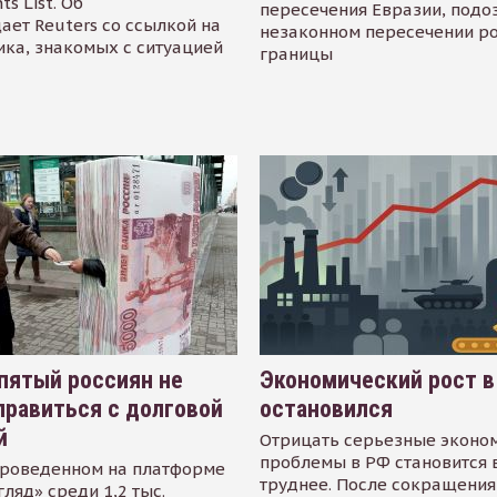
s List. Об
пересечения Евразии, подо
ает Reuters со ссылкой на
незаконном пересечении р
ика, знакомых с ситуацией
границы
пятый россиян не
Экономический рост в
равиться с долговой
остановился
й
Отрицать серьезные эконо
проблемы в РФ становится 
проведенном на платформе
труднее. После сокращения
гляд» среди 1,2 тыс.