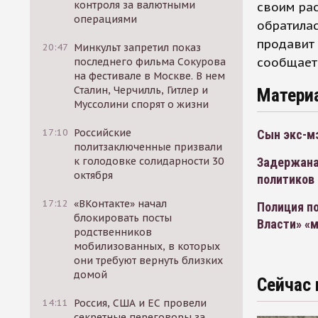
контроля за валютными
своим ра
операциями
обратилас
продавит 
20:47
Минкульт запретил показ
сообщает 
последнего фильма Сокурова
на фестивале в Москве. В нем
Сталин, Черчилль, Гитлер и
Матери
Муссолини спорят о жизни
17:10
Российские
Сын экс-мэ
политзаключенные призвали
к голодовке солидарности 30
Задержана
октября
политиков
17:12
«ВКонтакте» начал
Полиция п
блокировать посты
Власти» «
родственников
мобилизованных, в которых
они требуют вернуть близких
домой
Сейчас 
14:11
Россия, США и ЕС провели
секретные переговоры за