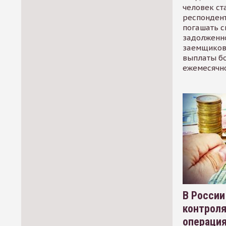
человек ст
респондент
погашать 
задолженно
заемщиков
выплаты б
ежемесячн
В России
контрол
операци