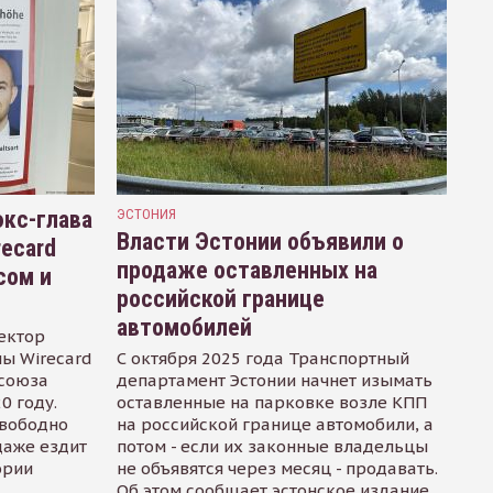
кс-глава
ЭСТОНИЯ
Власти Эстонии объявили о
recard
продаже оставленных на
сом и
российской границе
автомобилей
ектор
ы Wirecard
С октября 2025 года Транспортный
осоюза
департамент Эстонии начнет изымать
0 году.
оставленные на парковке возле КПП
свободно
на российской границе автомобили, а
даже ездит
потом - если их законные владельцы
ории
не объявятся через месяц - продавать.
Об этом сообщает эстонское издание