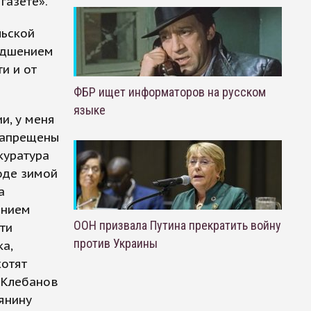
газете».
льской
худшением
и и от
ФБР ищет информаторов на русском
языке
и, у меня
 запрещены
куратура
роде зимой
а
ением
ООН призвала Путина прекратить войну
ти
против Украины
а,
хотят
 Клебанов
ьянину