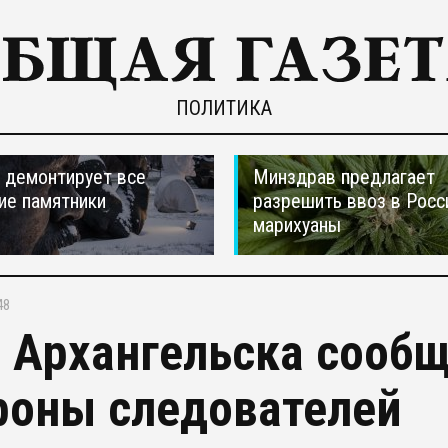
ПОЛИТИКА
 демонтирует все
Минздрав предлагает
ие памятники
разрешить ввоз в Рос
марихуаны
48
 Архангельска сообщ
роны следователей