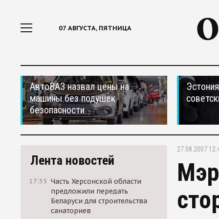
07 АВГУСТА, ПЯТНИЦА
АвтоВАЗ назвал цены на
Эстония
машины без подушек
советск
безопасности
27.08.2007 12:
Лента новостей
Мэр
17:35
Часть Херсонской области
сто
предложили передать
Беларуси для строительства
санаториев