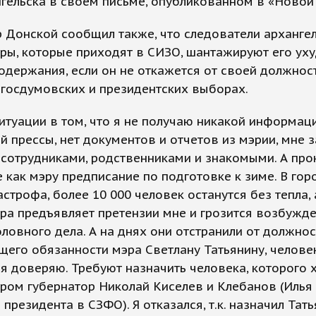
гельска в своем письме, опубликованном в «Новой 
 Донской сообщил также, что следователи арханге
ры, которые приходят в СИЗО, шантажируют его у
одержания, если он не откажется от своей должност
 госдумовских и президентских выборах.
итуации в том, что я не получаю никакой информаци
й прессы, нет документов и отчетов из мэрии, мне
 сотрудниками, родственниками и знакомыми. А про
 как мэру предписание по подготовке к зиме. В го
астрофа, более 10 000 человек останутся без тепла, 
ра предъявляет претензии мне и грозится возбужд
оловного дела. А на днях они отстранили от должнос
его обязанности мэра Светлану Татьянину, человек
я доверяю. Требуют назначить человека, которого 
ром губернатор Николай Киселев и Клебанов (Илья
 президента в СЗФО). Я отказался, т.к. назначил Тат