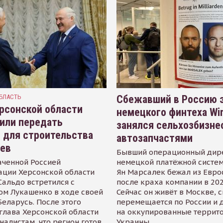
БЛАСТЬ
Сбежавший в Россию э
рсонской области
немецкого финтеха Wi
или передать
занялся сельхозбизне
 для строительства
автозапчастями
иев
Бывший операционный дир
аченной Россией
немецкой платёжной систем
ации Херсонской области
Ян Марсалек бежал из Евр
альдо встретился с
после краха компании в 202
ом Лукашенко в ходе своей
Сейчас он живёт в Москве, 
Беларусь. После этого
перемещается по России и 
глава Херсонской области
на оккупированные террит
налистам, что регион готов
Украины