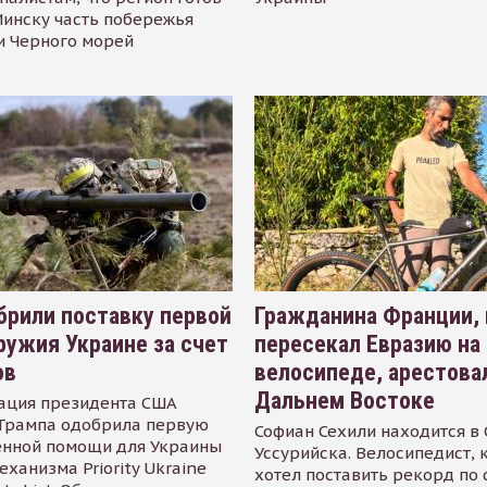
инску часть побережья
и Черного морей
рили поставку первой
Гражданина Франции,
ружия Украине за счет
пересекал Евразию на
ов
велосипеде, арестова
Дальнем Востоке
ация президента США
Трампа одобрила первую
Софиан Сехили находится в
енной помощи для Украины
Уссурийска. Велосипедист,
еханизма Priority Ukraine
хотел поставить рекорд по 