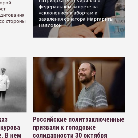
патриарха РПЦ Кирилла о
торой
федеральном запрете на
ост
«склонение» к абортам и
едитования
заявления сенатора Маргариты
 со стороны
Павловой
каз
Российские политзаключенные
окурова
призвали к голодовке
. В нем
солидарности 30 октября