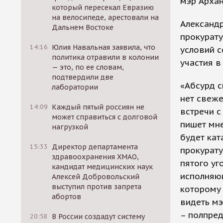
мэр Архан
который пересекал Евразию
на велосипеде, арестовали на
Александр
Дальнем Востоке
прокурату
14:16
Юлия Навальная заявила, что
условий с
политика отравили в колонии
участия в
— это, по ее словам,
подтвердили две
«Абсурд с
лаборатории
нет свеже
14:09
Каждый пятый россиян не
встречи с
может справиться с долговой
пишет мне
нагрузкой
будет кат
15:33
Директор департамента
прокурату
здравоохранения ХМАО,
пятого уг
кандидат медицинских наук
исполняющ
Алексей Добровольский
выступил против запрета
которому 
абортов
видеть мэ
– полпред
20:58
В России создадут систему