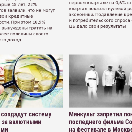
первом квартале на 0,6% в
арше 18 лет, 22%
квартал показал нулевой р
ов заявили, что не могут
экономики. Подавление кр
свои кредитные
и потребительского спроса
сти. При этом 18,5%
ЦБ дало свои результаты
 вынуждены тратить на
олее половины своего
ого доход
 создадут систему
Минкульт запретил по
я за валютными
последнего фильма С
ями
на фестивале в Москве