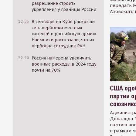
разрешение строить
передать М
укрепления у границы России
Азовского 
12:53
В сентябре на Кубе раскрыли
сеть вербовки местных
жителей в российскую армию.
Наемники рассказали, что их
вербовал сотрудник РАН
22:20
Россия намерена увеличить
военные расходы в 2024 году
почти на 70%
США одоб
партии о
союзник
Администр
Дональда 
партию во
в рамках м