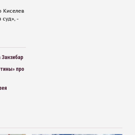
то Киселев
суд», -
а Занзибар
ртины» про
зея