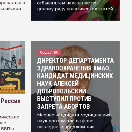
зревается в
отбывал там наказание по
оссийской
целому ряду политических статей
ОБЩЕСТВО
ДИРЕКТОР ДЕПАРТАМЕНТА
ЗДРАВООХРАНЕНИЯ ХМАО,
КАНДИДАТ МЕДИЦИНСКИХ
НАУК АЛЕКСЕЙ
ДОБРОВОЛЬСКИЙ
ВЫСТУПИЛ ПРОТИВ
 России
ЗАПРЕТА АБОРТОВ
Мнение кандидата медицинских
мические
наук прозвучало на фоне
все
последнего предложения
 ВВП в