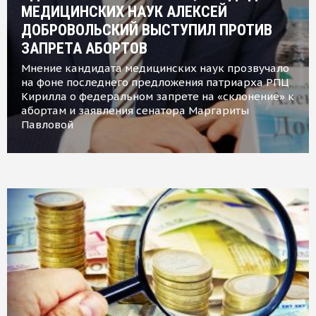
МЕДИЦИНСКИХ НАУК АЛЕКСЕЙ
ДОБРОВОЛЬСКИЙ ВЫСТУПИЛ ПРОТИВ
ЗАПРЕТА АБОРТОВ
Мнение кандидата медицинских наук прозвучало
на фоне последнего предложения патриарха РПЦ
Кирилла о федеральном запрете на «склонение» к
абортам и заявления сенатора Маргариты
Павловой