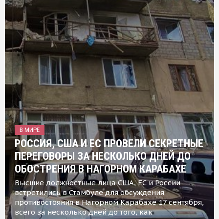
В МИРЕ
РОССИЯ, США И ЕС ПРОВЕЛИ СЕКРЕТНЫЕ
ПЕРЕГОВОРЫ ЗА НЕСКОЛЬКО ДНЕЙ ДО
ОБОСТРЕНИЯ В НАГОРНОМ КАРАБАХЕ
Высшие должностные лица США, ЕС и России
встретились в Стамбуле для обсуждения
противостояния в Нагорном Карабахе 17 сентября,
всего за несколько дней до того, как