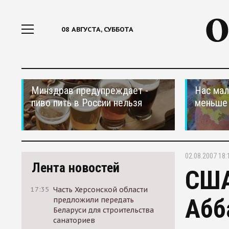
08 АВГУСТА, СУББОТА
Минздрав предупреждает -
Нас мал
пиво пить в России нельзя
меньше
02.08.2007 18:
Лента новостей
США
17:35
Часть Херсонской области
Абб
предложили передать
Беларуси для строительства
санаториев