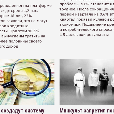
проблемы в РФ становится 
проведенном на платформе
труднее. После сокращения
гляд» среди 1,2 тыс.
первом квартале на 0,6% в
арше 18 лет, 22%
квартал показал нулевой р
ов заявили, что не могут
экономики. Подавление кр
свои кредитные
и потребительского спроса
сти. При этом 18,5%
ЦБ дало свои результаты
 вынуждены тратить на
олее половины своего
ого доход
 создадут систему
Минкульт запретил по