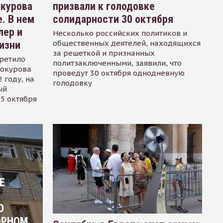
окурова
призвали к голодовке
. В нем
солидарности 30 октября
лер и
Несколько российских политиков и
общественных деятелей, находящихся
изни
за решеткой и признанных
ретило
политзаключенными, заявили, что
Сокурова
проведут 30 октября однодневную
 году, на
голодовку
ый
15 октября
Е
О
ОРНОМ