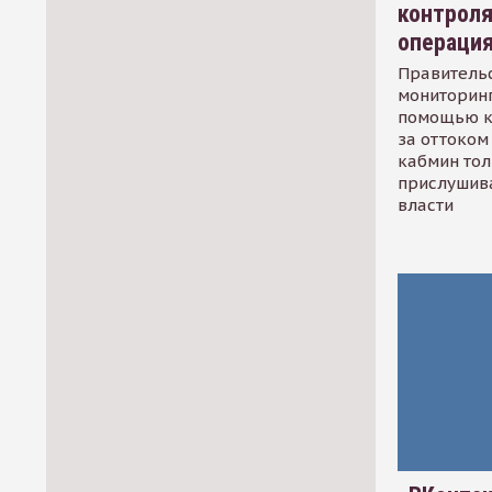
контрол
операци
Правительс
мониторинг
помощью к
за оттоком 
кабмин тол
прислушив
власти