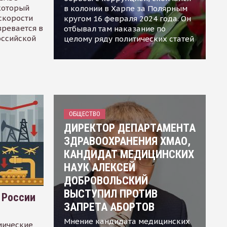
 который
в колонии в Харпе за Полярным
скорости
кругом 16 февраля 2024 года. Он
зревается в
отбывал там наказание по
оссийской
целому ряду политических статей
ОБЩЕСТВО
ДИРЕКТОР ДЕПАРТАМЕНТА
ЗДРАВООХРАНЕНИЯ ХМАО,
КАНДИДАТ МЕДИЦИНСКИХ
НАУК АЛЕКСЕЙ
ДОБРОВОЛЬСКИЙ
ВЫСТУПИЛ ПРОТИВ
 России
ЗАПРЕТА АБОРТОВ
Мнение кандидата медицинских
мические