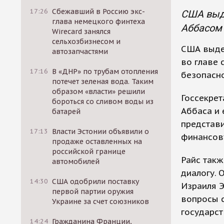
17:26
Сбежавший в Россию экс-
США выд
глава немецкого финтеха
Аббасом 
Wirecard занялся
сельхозбизнесом и
США выде
автозапчастями
во главе
17:16
В «ДНР» по трубам отопления
безопасно
потечет зеленая вода. Таким
образом «власти» решили
Госсекрет
бороться со сливом воды из
Аббаса и
батарей
представи
17:13
Власти Эстонии объявили о
финансов
продаже оставленных на
российской границе
Райс такж
автомобилей
диалогу. 
14:30
США одобрили поставку
Израиля 
первой партии оружия
вопросы с
Украине за счет союзников
государст
14:24
Гражданина Франции,