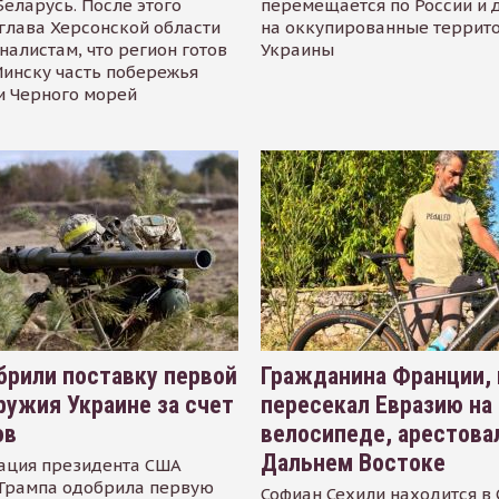
Беларусь. После этого
перемещается по России и 
глава Херсонской области
на оккупированные террит
налистам, что регион готов
Украины
инску часть побережья
и Черного морей
рили поставку первой
Гражданина Франции,
ружия Украине за счет
пересекал Евразию на
ов
велосипеде, арестова
Дальнем Востоке
ация президента США
Трампа одобрила первую
Софиан Сехили находится в