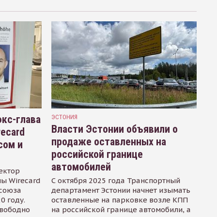
кс-глава
ЭСТОНИЯ
Власти Эстонии объявили о
recard
продаже оставленных на
сом и
российской границе
автомобилей
ектор
ы Wirecard
С октября 2025 года Транспортный
осоюза
департамент Эстонии начнет изымать
0 году.
оставленные на парковке возле КПП
свободно
на российской границе автомобили, а