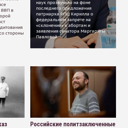
наук прозвучало на фоне
все
последнего предложения
 ВВП в
патриарха РПЦ Кирилла о
торой
федеральном запрете на
ост
«склонение» к абортам и
едитования
заявления сенатора Маргариты
 со стороны
Павловой
каз
Российские политзаключенные