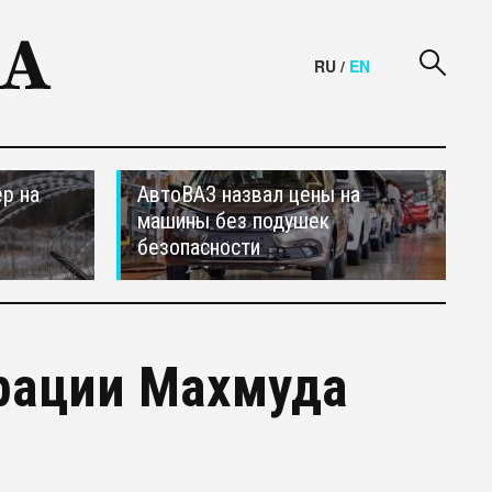
RU
/
EN
р на
АвтоВАЗ назвал цены на
машины без подушек
безопасности
рации Махмуда