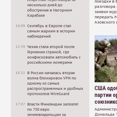
поездки в 
несколько дней до
разговора 
обострения в Нагорном
заявил жур
Карабахе
передать М
Азовского 
16:09
Сентябрь в Европе стал
самым жарким в истории
наблюдений
12:39
Чехия стала второй после
Германии страной, где
конфисковали автомобиль с
российскими номерами
18:32
В России началась вторая
волна блокировок VPN по
одному из самых
США одоб
распространенных и удобных
протоколов WireGuard
партии о
союзник
17:07
Власти Финляндии заплатят
Администр
по 750 евро
Дональда 
землевладельцам за