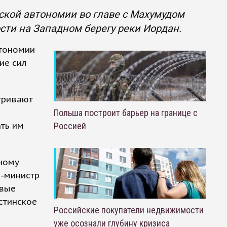
кой автономии во главе с Махумудом
сти на Западном берегу реки Иордан.
втономии
ие сил
тривают
Польша построит барьер на границе с
ть им
Россией
вному
р-министр
евые
стинское
Российские покупатели недвижимости
уже осознали глубину кризиса