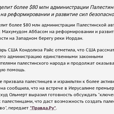
елит более $80 млн администрации Палестинс
на реформировании и развитие сил безопасно
лит более $80 млн администрации Палестинской а
 с Махумудом Аббасом на реформировании и развит
сти на Западном берегу реки Иордан.
арь США Кондолиза Райс отметила, что США рассма
 его администрацию единственными законными
телями палестинского народа и продолжат оказыва
ую помощь.
е призвала палестинцев и израильтян к более акти
Она сообщила, что на встрече в Иерусалиме премье
Эхуд Ольмерт выразил готовность обсуждать "ключ
 палестинцами, что даст возможность создать пале
во", передает
"Правда.Ру"
.