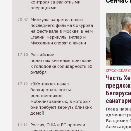
Сейчас 
контроля за валютными
операциями
20:47
Минкульт запретил показ
последнего фильма Сокурова
на фестивале в Москве. В нем
Сталин, Черчилль, Гитлер и
Муссолини спорят о жизни
17:10
Российские
политзаключенные призвали
к голодовке солидарности 30
ХЕРСОНСКАЯ О
октября
Часть Хе
17:12
«ВКонтакте» начал
предлож
блокировать посты
Беларуси
родственников
санатор
мобилизованных, в которых
они требуют вернуть близких
Глава назн
домой
администр
Владимир С
14:11
Россия, США и ЕС провели
Александр
секретные переговоры за