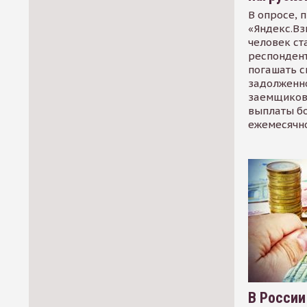
В опросе, 
«Яндекс.Вз
человек ст
респондент
погашать 
задолженно
заемщиков
выплаты б
ежемесячн
В России