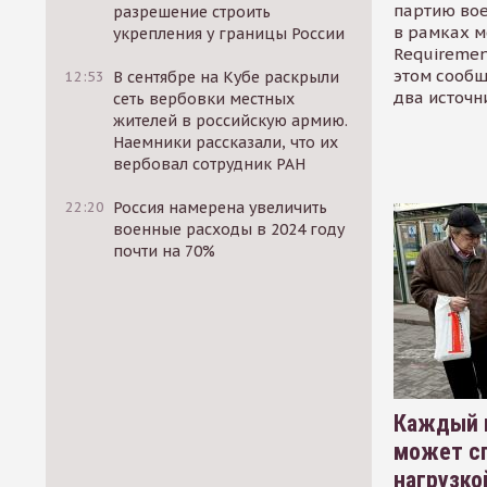
партию во
разрешение строить
в рамках м
укрепления у границы России
Requirement
этом сообщ
12:53
В сентябре на Кубе раскрыли
два источн
сеть вербовки местных
жителей в российскую армию.
Наемники рассказали, что их
вербовал сотрудник РАН
22:20
Россия намерена увеличить
военные расходы в 2024 году
почти на 70%
Каждый 
может сп
нагрузко