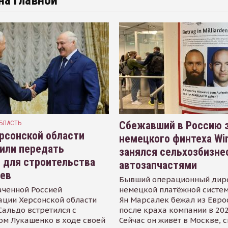
на главной
БЛАСТЬ
Сбежавший в Россию э
рсонской области
немецкого финтеха Wi
или передать
занялся сельхозбизне
 для строительства
автозапчастями
иев
Бывший операционный дир
аченной Россией
немецкой платёжной систем
ации Херсонской области
Ян Марсалек бежал из Евр
альдо встретился с
после краха компании в 202
ом Лукашенко в ходе своей
Сейчас он живёт в Москве, 