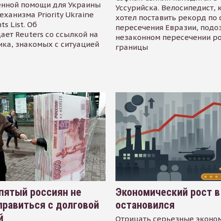
енной помощи для Украины
Уссурийска. Велосипедист,
еханизма Priority Ukraine
хотел поставить рекорд по 
s List. Об
пересечения Евразии, подо
ает Reuters со ссылкой на
незаконном пересечении р
ика, знакомых с ситуацией
границы
пятый россиян не
Экономический рост в
равиться с долговой
остановился
й
Отрицать серьезные эконо