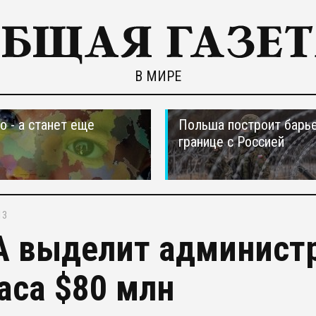
В МИРЕ
о - а станет еще
Польша построит барье
границе с Россией
13
 выделит админист
аса $80 млн