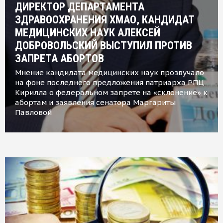
ДИРЕКТОР ДЕПАРТАМЕНТА
ЗДРАВООХРАНЕНИЯ ХМАО, КАНДИДАТ
МЕДИЦИНСКИХ НАУК АЛЕКСЕЙ
ДОБРОВОЛЬСКИЙ ВЫСТУПИЛ ПРОТИВ
ЗАПРЕТА АБОРТОВ
Мнение кандидата медицинских наук прозвучало
на фоне последнего предложения патриарха РПЦ
Кирилла о федеральном запрете на «склонение» к
абортам и заявления сенатора Маргариты
Павловой