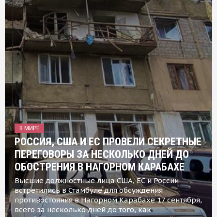
В МИРЕ
РОССИЯ, США И ЕС ПРОВЕЛИ СЕКРЕТНЫЕ
ПЕРЕГОВОРЫ ЗА НЕСКОЛЬКО ДНЕЙ ДО
ОБОСТРЕНИЯ В НАГОРНОМ КАРАБАХЕ
Высшие должностные лица США, ЕС и России
встретились в Стамбуле для обсуждения
противостояния в Нагорном Карабахе 17 сентября,
всего за несколько дней до того, как