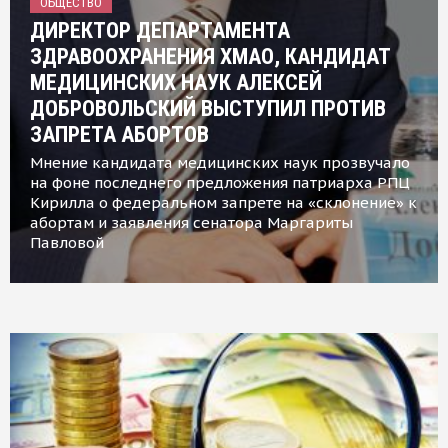
ОБЩЕСТВО
ДИРЕКТОР ДЕПАРТАМЕНТА
ЗДРАВООХРАНЕНИЯ ХМАО, КАНДИДАТ
МЕДИЦИНСКИХ НАУК АЛЕКСЕЙ
ДОБРОВОЛЬСКИЙ ВЫСТУПИЛ ПРОТИВ
ЗАПРЕТА АБОРТОВ
Мнение кандидата медицинских наук прозвучало
на фоне последнего предложения патриарха РПЦ
Кирилла о федеральном запрете на «склонение» к
абортам и заявления сенатора Маргариты
Павловой