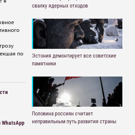
е в
свалку ядерных отходов
овное
тивного
грозу
лекшая по
Эстония демонтирует все советские
памятники
сти
Половина россиян считает
неправильным путь развития страны
и WhatsApp