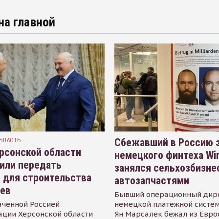
на главной
БЛАСТЬ
Сбежавший в Россию э
рсонской области
немецкого финтеха Wi
или передать
занялся сельхозбизне
 для строительства
автозапчастями
иев
Бывший операционный дир
аченной Россией
немецкой платёжной систем
ации Херсонской области
Ян Марсалек бежал из Евр