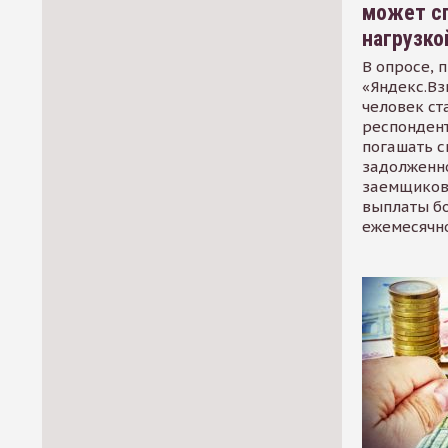
может сп
нагрузко
В опросе, 
«Яндекс.Вз
человек ст
респондент
погашать 
задолженно
заемщиков
выплаты б
ежемесячн