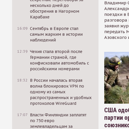
Владимир С
несколько дней до
Александр
обострения в Нагорном
поездки в 
Карабахе
разговора 
заявил жур
16:09
Сентябрь в Европе стал
передать М
самым жарким в истории
Азовского 
наблюдений
12:39
Чехия стала второй после
Германии страной, где
конфисковали автомобиль с
российскими номерами
18:32
В России началась вторая
волна блокировок VPN по
одному из самых
распространенных и удобных
протоколов WireGuard
США одоб
17:07
Власти Финляндии заплатят
партии о
по 750 евро
союзник
землевладельцам за