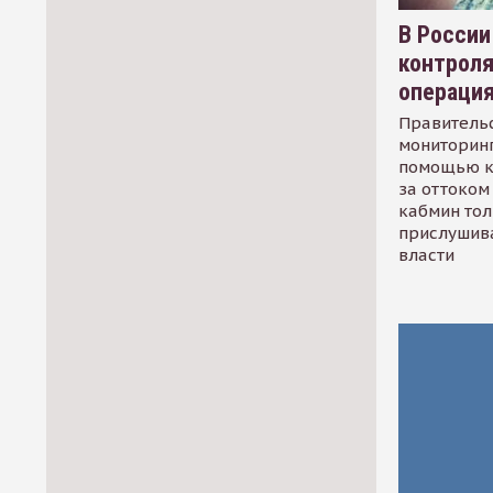
В России
контрол
операци
Правительс
мониторинг
помощью к
за оттоком 
кабмин тол
прислушив
власти