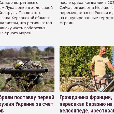
альдо встретился с
после краха компании в 202
ом Лукашенко в ходе своей
Сейчас он живёт в Москве, 
Беларусь. После этого
перемещается по России и 
глава Херсонской области
на оккупированные террит
налистам, что регион готов
Украины
инску часть побережья
и Черного морей
рили поставку первой
Гражданина Франции,
ружия Украине за счет
пересекал Евразию на
ов
велосипеде, арестова