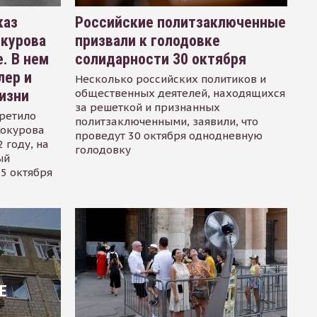
каз
Российские политзаключенные
окурова
призвали к голодовке
. В нем
солидарности 30 октября
лер и
Несколько российских политиков и
общественных деятелей, находящихся
изни
за решеткой и признанных
ретило
политзаключенными, заявили, что
Сокурова
проведут 30 октября однодневную
 году, на
голодовку
ый
15 октября
Е