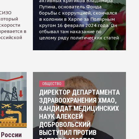
активных критиков Владимира
Путина, основатель Фонда
 СИЗО
борьбы с коррупцией, скончался
 который
в колонии в Харпе за Полярным
скорости
кругом 16 февраля 2024 года. Он
зревается в
отбывал там наказание по
оссийской
целому ряду политических статей
ОБЩЕСТВО
ДИРЕКТОР ДЕПАРТАМЕНТА
ЗДРАВООХРАНЕНИЯ ХМАО,
КАНДИДАТ МЕДИЦИНСКИХ
НАУК АЛЕКСЕЙ
ДОБРОВОЛЬСКИЙ
ВЫСТУПИЛ ПРОТИВ
 России