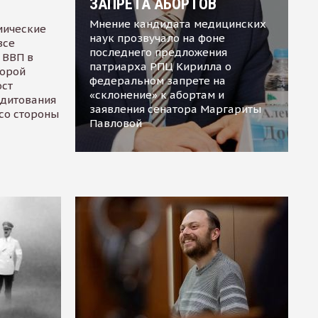
ЗАПРЕТА АБОРТОВ
Мнение кандидата медицинских
мические
наук прозвучало на фоне
все
последнего предложения
 ВВП в
патриарха РПЦ Кирилла о
торой
федеральном запрете на
ост
«склонение» к абортам и
едитования
заявления сенатора Маргариты
 со стороны
Павловой