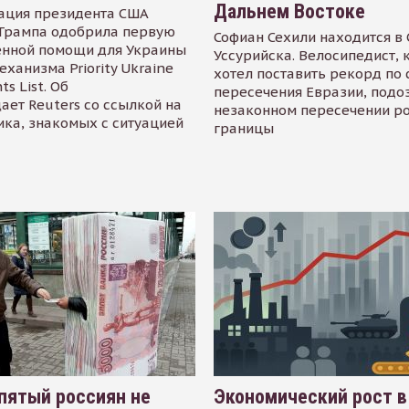
Дальнем Востоке
ация президента США
Трампа одобрила первую
Софиан Сехили находится в
енной помощи для Украины
Уссурийска. Велосипедист,
еханизма Priority Ukraine
хотел поставить рекорд по 
s List. Об
пересечения Евразии, подо
ает Reuters со ссылкой на
незаконном пересечении р
ика, знакомых с ситуацией
границы
пятый россиян не
Экономический рост в