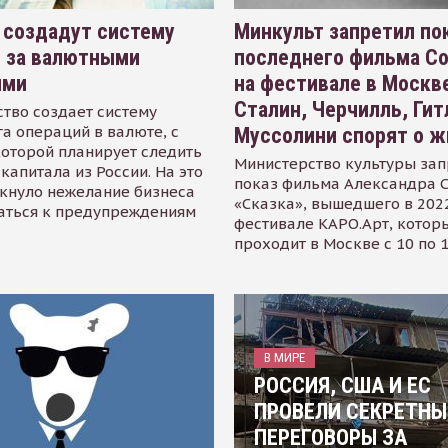
 создадут систему
Минкульт запретил по
я за валютными
последнего фильма С
ями
на фестивале в Москве
Сталин, Черчилль, Гит
тво создает систему
а операций в валюте, с
Муссолини спорят о ж
оторой планирует следить
Министерство культуры зап
капитала из России. На это
показ фильма Александра 
кнуло нежелание бизнеса
«Сказка», вышедшего в 2022
аться к предупреждениям
фестивале КАРО.Арт, котор
проходит в Москве с 10 по 
В МИРЕ
РОССИЯ, США И ЕС
ПРОВЕЛИ СЕКРЕТНЫ
ПЕРЕГОВОРЫ ЗА