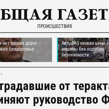
ПРОИСШЕСТВИЯ
и нет плохих дорог –
АвтоВАЗ назвал цены н
лько бездорожье
машины без подушек
безопасности
16
традавшие от теракт
иняют руководство 