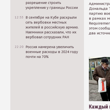
разрешение строить
Администр
укрепления у границы России
Дональда 
партию во
12:53
В сентябре на Кубе раскрыли
в рамках м
сеть вербовки местных
Requirement
жителей в российскую армию.
этом сообщ
Наемники рассказали, что их
два источн
вербовал сотрудник РАН
22:20
Россия намерена увеличить
военные расходы в 2024 году
почти на 70%
Каждый 