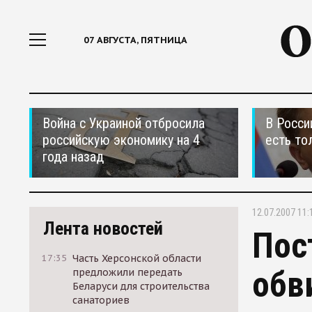
07 АВГУСТА, ПЯТНИЦА
Война с Украиной отбросила
В Росси
российскую экономику на 4
есть то
года назад
12.07.2007 11:
Лента новостей
Пос
17:35
Часть Херсонской области
обв
предложили передать
Беларуси для строительства
санаториев