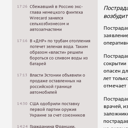
17:26
Сбежавший в Россию экс-
Пострада
глава немецкого финтеха
возбудит
Wirecard занялся
сельхозбизнесом и
Пострадав
автозапчастями
заявление
17:16
В «ДНР» по трубам отопления
оператив
потечет зеленая вода. Таким
образом «власти» решили
Пострада
бороться со сливом воды из
сокрытии 
батарей
опасен дл
17:13
Власти Эстонии объявили о
лет тольк
продаже оставленных на
отмечает 
российской границе
автомобилей
Пострадав
14:30
США одобрили поставку
врачей, и
первой партии оружия
заложнико
Украине за счет союзников
пострадав
14:24
Гражданина Франции,