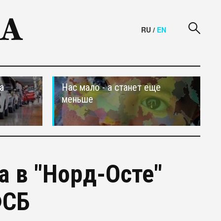
RU
/
EN
а
Нас мало - а станет еще
меньше
а в "Норд-Осте"
ФСБ