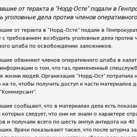
вшие от теракта в "Норд-Осте" подали в Генпр
ь уголовные дела против членов оперативног
шие от теракта в "Норд-Осте" подали в Генпрокура
 с требованием возбудить уголовные дела против 
ного штаба по освобождению заложников.
вшие обвиняют членов оперативного штаба в халат
информации о том, что газ, примененный спецслуж
я жизни людей. Организация "Норд-Ост" потратила 
о на то, чтобы получить доступ к части материалов д
"Коммерсант".
шие сообщают, что в материалах дела есть показа
з которых следует, что они не знали о характере от
в и получали всего по шесть ампул антидота на 40
ших. Врачи показывают также, что после штурма з