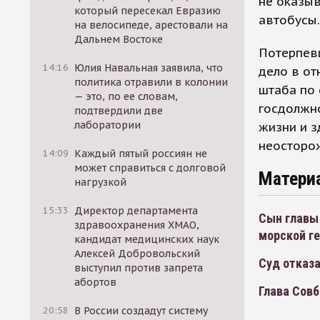
не оказы
который пересекал Евразию
автобусы.
на велосипеде, арестовали на
Дальнем Востоке
Потерпевш
14:16
Юлия Навальная заявила, что
дело в от
политика отравили в колонии
штаба по 
— это, по ее словам,
госдолжно
подтвердили две
лаборатории
жизни и з
неосторож
14:09
Каждый пятый россиян не
может справиться с долговой
Матери
нагрузкой
15:33
Директор департамента
Сын главы
здравоохранения ХМАО,
морской г
кандидат медицинских наук
Алексей Добровольский
Суд отказа
выступил против запрета
абортов
Глава Совб
20:58
В России создадут систему