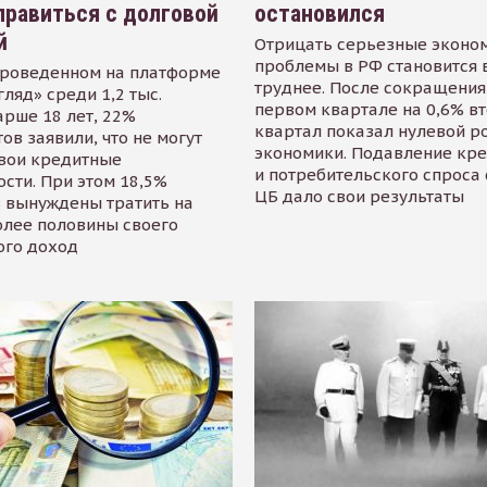
равиться с долговой
остановился
й
Отрицать серьезные эконо
проблемы в РФ становится 
проведенном на платформе
труднее. После сокращения
гляд» среди 1,2 тыс.
первом квартале на 0,6% в
арше 18 лет, 22%
квартал показал нулевой р
ов заявили, что не могут
экономики. Подавление кр
свои кредитные
и потребительского спроса
сти. При этом 18,5%
ЦБ дало свои результаты
 вынуждены тратить на
олее половины своего
ого доход