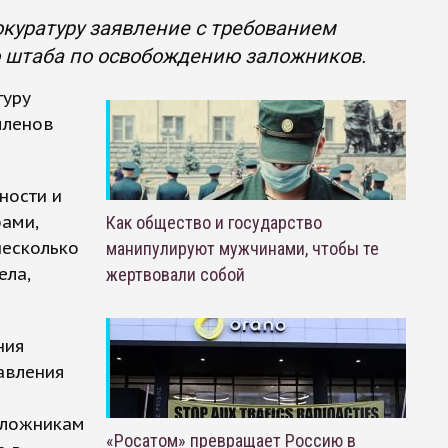
окуратуру заявление с требованием
о штаба по освобождению заложников.
туру
членов
ности и
бами,
Как общество и государство
несколько
манипулируют мужчинами, чтобы те
ела,
жертвовали собой
ния
равления
аложникам
«Росатом» превращает Россию в