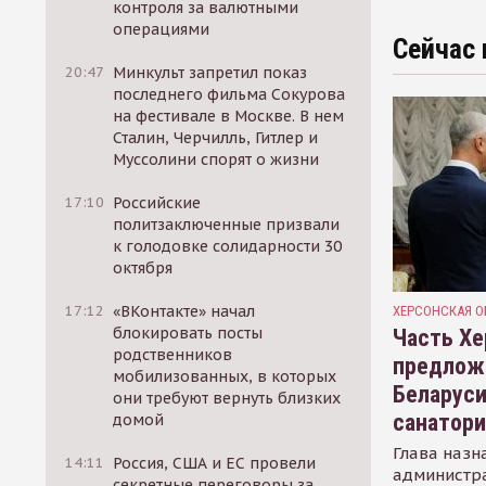
контроля за валютными
операциями
Сейчас 
20:47
Минкульт запретил показ
последнего фильма Сокурова
на фестивале в Москве. В нем
Сталин, Черчилль, Гитлер и
Муссолини спорят о жизни
17:10
Российские
политзаключенные призвали
к голодовке солидарности 30
октября
17:12
«ВКонтакте» начал
ХЕРСОНСКАЯ О
блокировать посты
Часть Хе
родственников
предлож
мобилизованных, в которых
Беларуси
они требуют вернуть близких
санатор
домой
Глава назн
14:11
Россия, США и ЕС провели
администр
секретные переговоры за