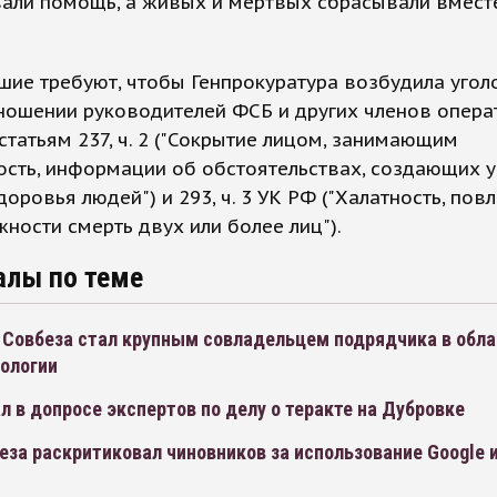
вали помощь, а живых и мертвых сбрасывали вмест
ие требуют, чтобы Генпрокуратура возбудила угол
ношении руководителей ФСБ и других членов опера
статьям 237, ч. 2 ("Сокрытие лицом, занимающим
сть, информации об обстоятельствах, создающих у
доровья людей") и 293, ч. 3 УК РФ ("Халатность, пов
ности смерть двух или более лиц").
алы по теме
 Совбеза стал крупным совладельцем подрядчика в обла
еологии
л в допросе экспертов по делу о теракте на Дубровке
еза раскритиковал чиновников за использование Google 