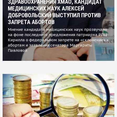
ЗДРАВООХРАНЕНИЯ ХМАО, КАНДИДАТ
МЕДИЦИНСКИХ НАУК АЛЕКСЕЙ
ДОБРОВОЛЬСКИЙ ВЫСТУПИЛ ПРОТИВ
ЗАПРЕТА АБОРТОВ
Мнение кандидата медицинских наук прозвучало
на фоне последнего предложения патриарха РПЦ
Кирилла о федеральном запрете на «склонение» к
абортам и заявления сенатора Маргариты
Павловой