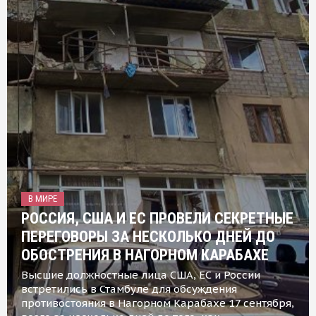
В МИРЕ
РОССИЯ, США И ЕС ПРОВЕЛИ СЕКРЕТНЫЕ
ПЕРЕГОВОРЫ ЗА НЕСКОЛЬКО ДНЕЙ ДО
ОБОСТРЕНИЯ В НАГОРНОМ КАРАБАХЕ
Высшие должностные лица США, ЕС и России
встретились в Стамбуле для обсуждения
противостояния в Нагорном Карабахе 17 сентября,