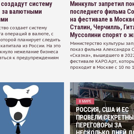
 создадут систему
Минкульт запретил по
я за валютными
последнего фильма С
ями
на фестивале в Москве
Сталин, Черчилль, Гит
тво создает систему
а операций в валюте, с
Муссолини спорят о ж
оторой планирует следить
Министерство культуры зап
капитала из России. На это
показ фильма Александра 
кнуло нежелание бизнеса
«Сказка», вышедшего в 2022
аться к предупреждениям
фестивале КАРО.Арт, котор
проходит в Москве с 10 по 
В МИРЕ
РОССИЯ, США И ЕС
ПРОВЕЛИ СЕКРЕТНЫ
ПЕРЕГОВОРЫ ЗА
НЕСКОЛЬКО ДНЕЙ Д