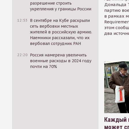
разрешение строить
Дональда 
укрепления у границы России
партию во
в рамках м
12:53
В сентябре на Кубе раскрыли
Requirement
сеть вербовки местных
этом сообщ
жителей в российскую армию.
два источн
Наемники рассказали, что их
вербовал сотрудник РАН
22:20
Россия намерена увеличить
военные расходы в 2024 году
почти на 70%
Каждый 
может сп