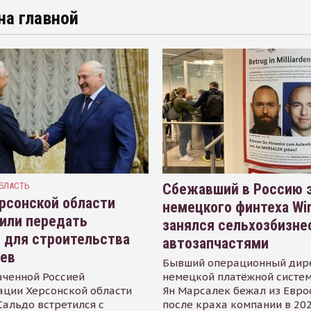
на главной
БЛАСТЬ
Сбежавший в Россию э
рсонской области
немецкого финтеха Wi
или передать
занялся сельхозбизне
 для строительства
автозапчастями
иев
Бывший операционный дир
аченной Россией
немецкой платёжной систем
ации Херсонской области
Ян Марсалек бежал из Евр
альдо встретился с
после краха компании в 202