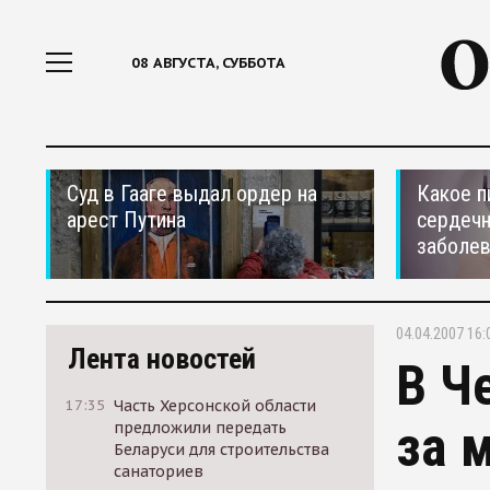
08 АВГУСТА, СУББОТА
Суд в Гааге выдал ордер на
Какое п
арест Путина
сердеч
заболе
04.04.2007 16:
Лента новостей
В Ч
17:35
Часть Херсонской области
за 
предложили передать
Беларуси для строительства
санаториев