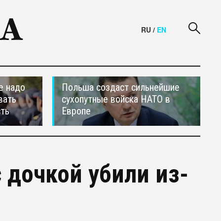
RU
/
EN
е надо
Польша создаст сильнейшие
вать
сухопутные войска НАТО в
сть
Европе
 дочкой убили из-