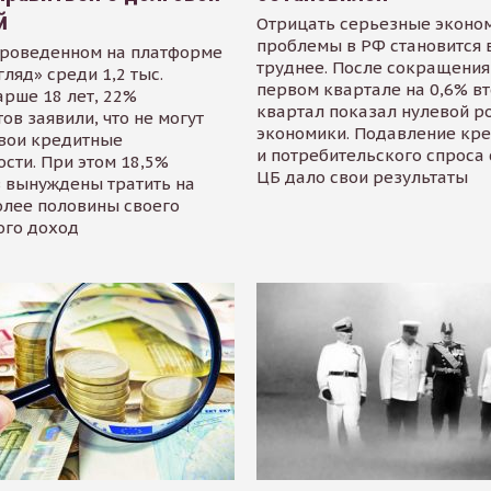
й
Отрицать серьезные эконо
проблемы в РФ становится 
проведенном на платформе
труднее. После сокращения
гляд» среди 1,2 тыс.
первом квартале на 0,6% в
арше 18 лет, 22%
квартал показал нулевой р
ов заявили, что не могут
экономики. Подавление кр
свои кредитные
и потребительского спроса
сти. При этом 18,5%
ЦБ дало свои результаты
 вынуждены тратить на
олее половины своего
ого доход