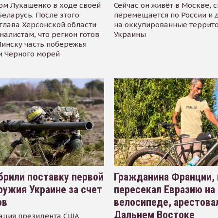
ом Лукашенко в ходе своей
Сейчас он живёт в Москве, 
Беларусь. После этого
перемещается по России и 
глава Херсонской области
на оккупированные террит
налистам, что регион готов
Украины
инску часть побережья
и Черного морей
рили поставку первой
Гражданина Франции,
ружия Украине за счет
пересекал Евразию на
ов
велосипеде, арестова
Дальнем Востоке
ация президента США