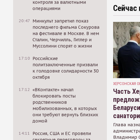
контроля за валютными
Сейчас 
операциями
20:47
Минкульт запретил показ
последнего фильма Сокурова
на фестивале в Москве. В нем
Сталин, Черчилль, Гитлер и
Муссолини спорят о жизни
17:10
Российские
политзаключенные призвали
к голодовке солидарности 30
октября
ХЕРСОНСКАЯ О
17:12
«ВКонтакте» начал
Часть Хе
блокировать посты
предлож
родственников
Беларуси
мобилизованных, в которых
санатор
они требуют вернуть близких
домой
Глава назн
администр
14:11
Россия, США и ЕС провели
Владимир С
секретные переговоры за