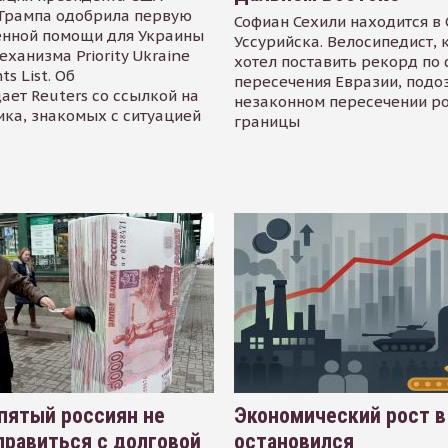
Трампа одобрила первую
Софиан Сехили находится в
енной помощи для Украины
Уссурийска. Велосипедист,
еханизма Priority Ukraine
хотел поставить рекорд по 
s List. Об
пересечения Евразии, подо
ает Reuters со ссылкой на
незаконном пересечении р
ика, знакомых с ситуацией
границы
пятый россиян не
Экономический рост в
равиться с долговой
остановился