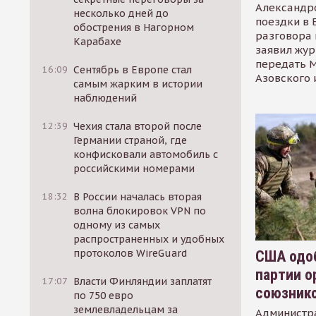
Александр
несколько дней до
поездки в 
обострения в Нагорном
разговора 
Карабахе
заявил жур
передать М
16:09
Сентябрь в Европе стал
Азовского 
самым жарким в истории
наблюдений
12:39
Чехия стала второй после
Германии страной, где
конфисковали автомобиль с
российскими номерами
18:32
В России началась вторая
волна блокировок VPN по
одному из самых
распространенных и удобных
протоколов WireGuard
США одоб
партии о
17:07
Власти Финляндии заплатят
союзник
по 750 евро
землевладельцам за
Администр