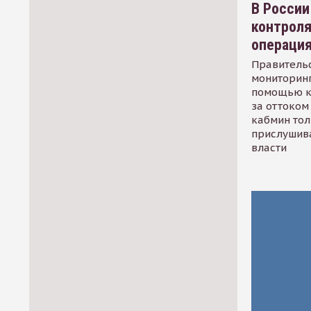
В России
контрол
операци
Правительс
мониторинг
помощью к
за оттоком 
кабмин тол
прислушив
власти