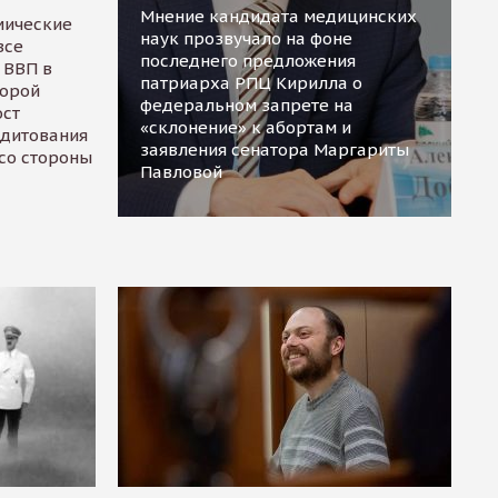
Мнение кандидата медицинских
мические
наук прозвучало на фоне
все
последнего предложения
 ВВП в
патриарха РПЦ Кирилла о
торой
федеральном запрете на
ост
«склонение» к абортам и
едитования
заявления сенатора Маргариты
 со стороны
Павловой