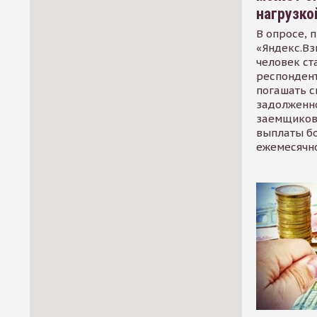
нагрузко
В опросе, 
«Яндекс.Вз
человек ст
респондент
погашать 
задолженно
заемщиков
выплаты б
ежемесячн