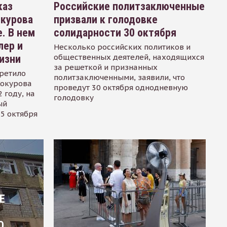
каз
Российские политзаключенные
окурова
призвали к голодовке
. В нем
солидарности 30 октября
лер и
Несколько российских политиков и
общественных деятелей, находящихся
изни
за решеткой и признанных
ретило
политзаключенными, заявили, что
Сокурова
проведут 30 октября однодневную
 году, на
голодовку
ый
15 октября
Е
О