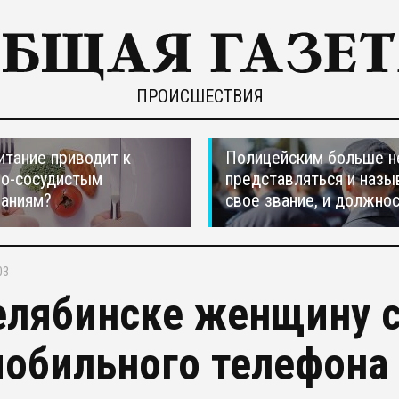
ПРОИСШЕСТВИЯ
итание приводит к
Полицейским больше н
но-сосудистым
представляться и назы
ваниям?
свое звание, и должно
03
елябинске женщину с
мобильного телефона