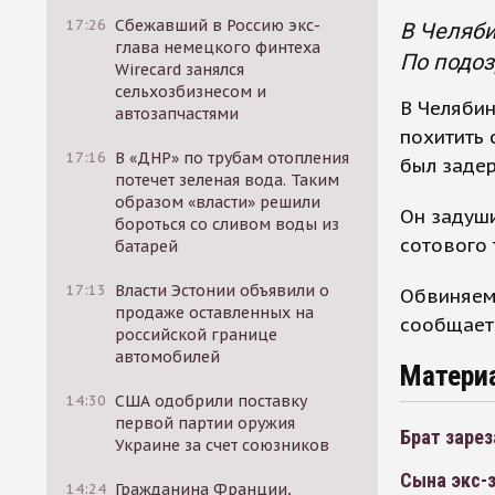
17:26
Сбежавший в Россию экс-
В Челяби
глава немецкого финтеха
По подо
Wirecard занялся
сельхозбизнесом и
В Челябин
автозапчастями
похитить 
17:16
В «ДНР» по трубам отопления
был заде
потечет зеленая вода. Таким
образом «власти» решили
Он задуш
бороться со сливом воды из
сотового 
батарей
17:13
Власти Эстонии объявили о
Обвиняемо
продаже оставленных на
сообщает 
российской границе
автомобилей
Матери
14:30
США одобрили поставку
первой партии оружия
Брат зарез
Украине за счет союзников
Сына экс-з
14:24
Гражданина Франции,