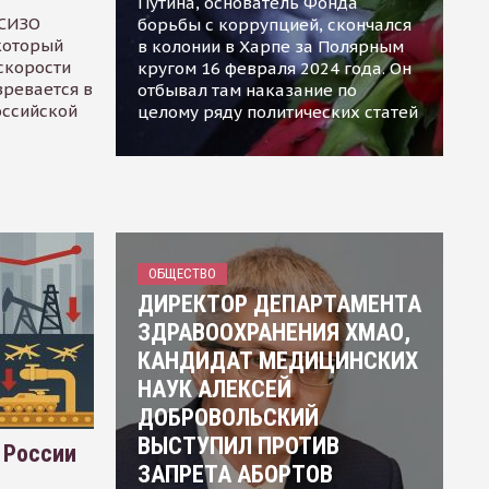
Путина, основатель Фонда
 СИЗО
борьбы с коррупцией, скончался
 который
в колонии в Харпе за Полярным
скорости
кругом 16 февраля 2024 года. Он
зревается в
отбывал там наказание по
оссийской
целому ряду политических статей
ОБЩЕСТВО
ДИРЕКТОР ДЕПАРТАМЕНТА
ЗДРАВООХРАНЕНИЯ ХМАО,
КАНДИДАТ МЕДИЦИНСКИХ
НАУК АЛЕКСЕЙ
ДОБРОВОЛЬСКИЙ
ВЫСТУПИЛ ПРОТИВ
 России
ЗАПРЕТА АБОРТОВ