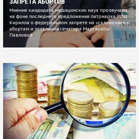
ЗАПРЕТА АБОРТОВ
Мнение кандидата медицинских наук прозвучало
на фоне последнего предложения патриарха РПЦ
Кирилла о федеральном запрете на «склонение» к
абортам и заявления сенатора Маргариты
Павловой