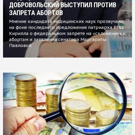
ДОБРОВОЛЬСКИЙ ВЫСТУПИЛ ПРОТИВ
ЗАПРЕТА АБОРТОВ
Мнение кандидата медицинских наук прозвучало
на фоне последнего предложения патриарха РПЦ
Кирилла о федеральном запрете на «склонение» к
абортам и заявления сенатора Маргариты
Павловой