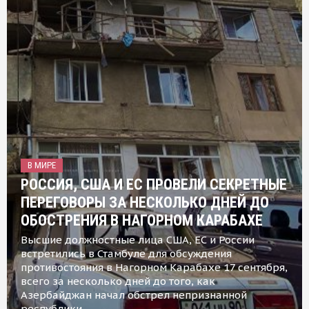
В МИРЕ
РОССИЯ, США И ЕС ПРОВЕЛИ СЕКРЕТНЫЕ
ПЕРЕГОВОРЫ ЗА НЕСКОЛЬКО ДНЕЙ ДО
ОБОСТРЕНИЯ В НАГОРНОМ КАРАБАХЕ
Высшие должностные лица США, ЕС и России
встретились в Стамбуле для обсуждения
противостояния в Нагорном Карабахе 17 сентября,
всего за несколько дней до того, как
Азербайджан начал обстрел непризнанной
республики