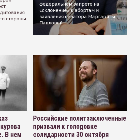
федеральном запрете на
ост
«склонение» к абортам и
едитования
заявления сенатора Маргариты
 со стороны
Павловой
каз
Российские политзаключенные
окурова
призвали к голодовке
. В нем
солидарности 30 октября