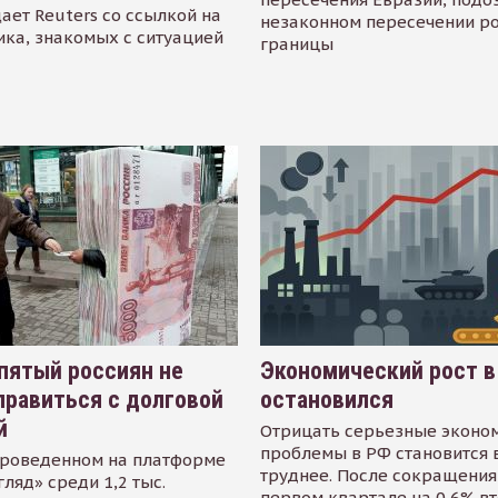
ает Reuters со ссылкой на
незаконном пересечении р
ика, знакомых с ситуацией
границы
пятый россиян не
Экономический рост в
равиться с долговой
остановился
й
Отрицать серьезные эконо
проблемы в РФ становится 
проведенном на платформе
труднее. После сокращения
гляд» среди 1,2 тыс.
первом квартале на 0,6% в