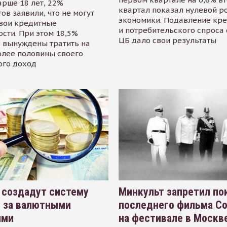
арше 18 лет, 22%
квартал показал нулевой р
ов заявили, что не могут
экономики. Подавление кр
свои кредитные
и потребительского спроса
сти. При этом 18,5%
ЦБ дало свои результаты
 вынуждены тратить на
олее половины своего
ого доход
 создадут систему
Минкульт запретил по
я за валютными
последнего фильма С
ями
на фестивале в Москве