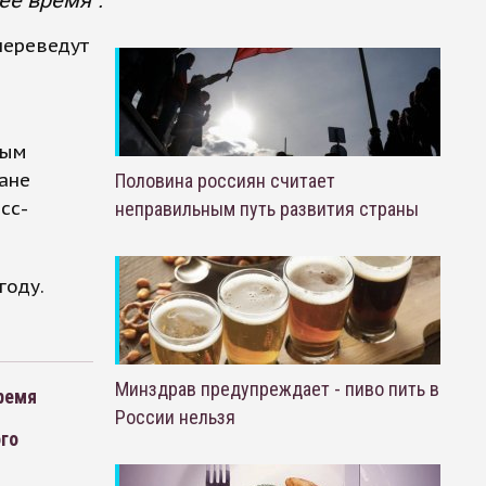
ее время".
 переведут
ным
ране
Половина россиян считает
сс-
неправильным путь развития страны
году.
Минздрав предупреждает - пиво пить в
время
России нельзя
го