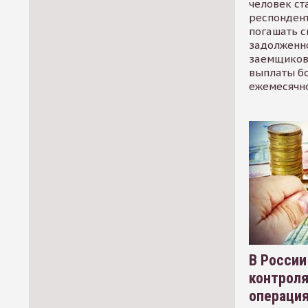
человек ст
респондент
погашать 
задолженно
заемщиков
выплаты б
ежемесячн
В России
контрол
операци