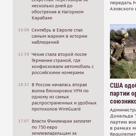
передать М
несколько дней до
Азовского 
обострения в Нагорном
Карабахе
16:09
Сентябрь в Европе стал
самым жарким в истории
наблюдений
12:39
Чехия стала второй после
Германии страной, где
конфисковали автомобиль с
российскими номерами
США одоб
18:32
В России началась вторая
волна блокировок VPN по
партии о
одному из самых
союзник
распространенных и удобных
протоколов WireGuard
Администр
Дональда 
17:07
Власти Финляндии заплатят
партию во
по 750 евро
в рамках м
землевладельцам за
Requirement