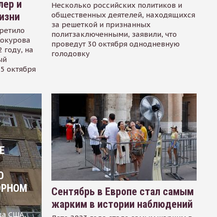
лер и
Несколько российских политиков и
общественных деятелей, находящихся
изни
за решеткой и признанных
ретило
политзаключенными, заявили, что
Сокурова
проведут 30 октября однодневную
 году, на
голодовку
ый
15 октября
Е
О
ОРНОМ
Сентябрь в Европе стал самым
жарким в истории наблюдений
ца США,