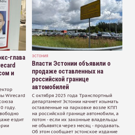
кс-глава
ЭСТОНИЯ
Власти Эстонии объявили о
recard
продаже оставленных на
сом и
российской границе
автомобилей
ектор
ы Wirecard
С октября 2025 года Транспортный
осоюза
департамент Эстонии начнет изымать
0 году.
оставленные на парковке возле КПП
свободно
на российской границе автомобили, а
даже ездит
потом - если их законные владельцы
ории
не объявятся через месяц - продавать.
Об этом сообщает эстонское издание