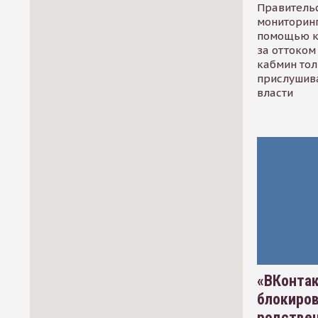
Правительс
мониторинг
помощью к
за оттоком 
кабмин тол
прислушив
власти
«ВКонтак
блокиро
родстве