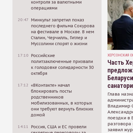
контроля за валютными
операциями
20:47
Минкульт запретил показ
последнего фильма Сокурова
на фестивале в Москве. В нем
Сталин, Черчилль, Гитлер и
Муссолини спорят о жизни
ХЕРСОНСКАЯ О
17:10
Российские
Часть Хе
политзаключенные призвали
к голодовке солидарности 30
предлож
октября
Беларуси
санатор
17:12
«ВКонтакте» начал
блокировать посты
Глава назн
родственников
администр
мобилизованных, в которых
Владимир С
они требуют вернуть близких
Александр
домой
поездки в 
разговора 
14:11
Россия, США и ЕС провели
заявил жур
секретные переговоры за