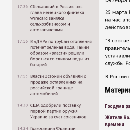
октября 
17:26
Сбежавший в Россию экс-
25 марта 
глава немецкого финтеха
Wirecard занялся
на час вп
сельхозбизнесом и
действова
автозапчастями
"В соотве
17:16
В «ДНР» по трубам отопления
потечет зеленая вода. Таким
правитель
образом «власти» решили
устанавли
бороться со сливом воды из
службы Ро
батарей
В России 
17:13
Власти Эстонии объявили о
продаже оставленных на
российской границе
Матери
автомобилей
14:30
США одобрили поставку
Госдума ра
первой партии оружия
Украине за счет союзников
Жители Во
времени
14:24
Гражданина Франции,