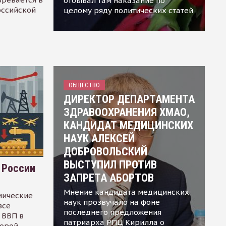
отбывал там наказание по
оссийской
целому ряду политических статей
ОБЩЕСТВО
ДИРЕКТОР ДЕПАРТАМЕНТА
ЗДРАВООХРАНЕНИЯ ХМАО,
КАНДИДАТ МЕДИЦИНСКИХ
НАУК АЛЕКСЕЙ
ДОБРОВОЛЬСКИЙ
ВЫСТУПИЛ ПРОТИВ
 России
ЗАПРЕТА АБОРТОВ
Мнение кандидата медицинских
мические
наук прозвучало на фоне
все
последнего предложения
 ВВП в
патриарха РПЦ Кирилла о
торой