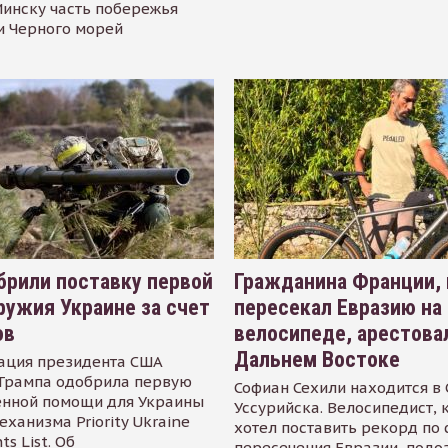
инску часть побережья
и Черного морей
рили поставку первой
Гражданина Франции,
ружия Украине за счет
пересекал Евразию на
ов
велосипеде, арестова
Дальнем Востоке
ация президента США
Трампа одобрила первую
Софиан Сехили находится в
енной помощи для Украины
Уссурийска. Велосипедист,
еханизма Priority Ukraine
хотел поставить рекорд по 
s List. Об
пересечения Евразии, подо