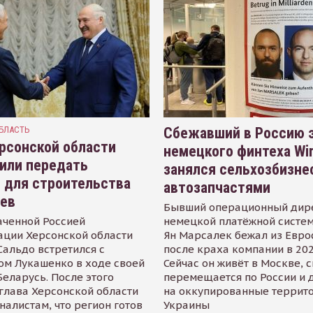
БЛАСТЬ
Сбежавший в Россию э
рсонской области
немецкого финтеха Wi
или передать
занялся сельхозбизне
 для строительства
автозапчастями
иев
Бывший операционный дир
аченной Россией
немецкой платёжной систем
ации Херсонской области
Ян Марсалек бежал из Евр
альдо встретился с
после краха компании в 202
ом Лукашенко в ходе своей
Сейчас он живёт в Москве, 
Беларусь. После этого
перемещается по России и 
глава Херсонской области
на оккупированные террит
налистам, что регион готов
Украины