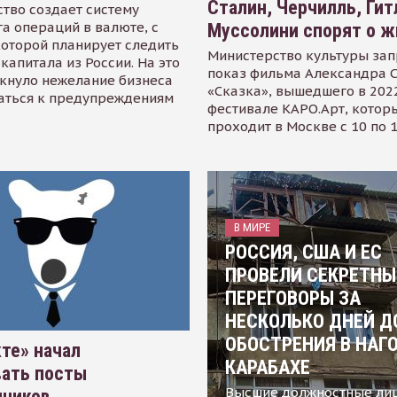
Сталин, Черчилль, Гит
тво создает систему
а операций в валюте, с
Муссолини спорят о ж
оторой планирует следить
Министерство культуры зап
капитала из России. На это
показ фильма Александра 
кнуло нежелание бизнеса
«Сказка», вышедшего в 2022
аться к предупреждениям
фестивале КАРО.Арт, котор
проходит в Москве с 10 по 
В МИРЕ
РОССИЯ, США И ЕС
ПРОВЕЛИ СЕКРЕТНЫ
ПЕРЕГОВОРЫ ЗА
НЕСКОЛЬКО ДНЕЙ Д
ОБОСТРЕНИЯ В НАГ
те» начал
КАРАБАХЕ
вать посты
Высшие должностные ли
нников