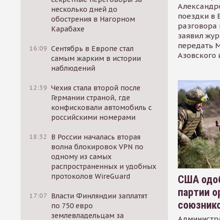
Александр
несколько дней до
поездки в 
обострения в Нагорном
разговора 
Карабахе
заявил жур
передать М
16:09
Сентябрь в Европе стал
Азовского 
самым жарким в истории
наблюдений
12:39
Чехия стала второй после
Германии страной, где
конфисковали автомобиль с
российскими номерами
18:32
В России началась вторая
волна блокировок VPN по
одному из самых
распространенных и удобных
протоколов WireGuard
США одоб
партии о
17:07
Власти Финляндии заплатят
союзник
по 750 евро
землевладельцам за
Администр