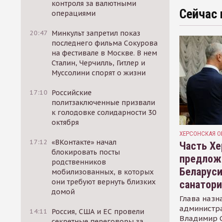
контроля за валютными
Сейчас 
операциями
20:47
Минкульт запретил показ
последнего фильма Сокурова
на фестивале в Москве. В нем
Сталин, Черчилль, Гитлер и
Муссолини спорят о жизни
17:10
Российские
политзаключенные призвали
к голодовке солидарности 30
октября
ХЕРСОНСКАЯ О
17:12
«ВКонтакте» начал
Часть Хе
блокировать посты
предлож
родственников
Беларуси
мобилизованных, в которых
они требуют вернуть близких
санатор
домой
Глава назн
администр
14:11
Россия, США и ЕС провели
Владимир С
секретные переговоры за