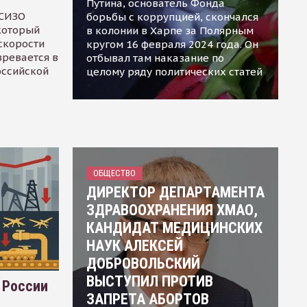
Путина, основатель Фонда
 СИЗО
борьбы с коррупцией, скончался
 который
в колонии в Харпе за Полярным
скорости
кругом 16 февраля 2024 года. Он
зревается в
отбывал там наказание по
оссийской
целому ряду политических статей
ОБЩЕСТВО
ДИРЕКТОР ДЕПАРТАМЕНТА
ЗДРАВООХРАНЕНИЯ ХМАО,
КАНДИДАТ МЕДИЦИНСКИХ
НАУК АЛЕКСЕЙ
ДОБРОВОЛЬСКИЙ
ВЫСТУПИЛ ПРОТИВ
 России
ЗАПРЕТА АБОРТОВ