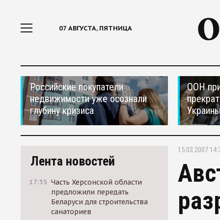
07 АВГУСТА, ПЯТНИЦА
Российские покупатели
ООН при
недвижимости уже осознали
прекрат
глубину кризиса
Украин
15.03.2007 14:
Лента новостей
Авс
17:35
Часть Херсонской области
раз
предложили передать
Беларуси для строительства
санаториев