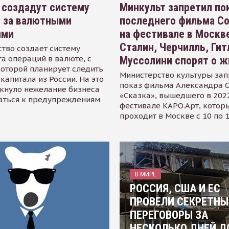
 создадут систему
Минкульт запретил по
я за валютными
последнего фильма С
ями
на фестивале в Москве
Сталин, Черчилль, Гит
тво создает систему
а операций в валюте, с
Муссолини спорят о ж
оторой планирует следить
Министерство культуры зап
капитала из России. На это
показ фильма Александра 
кнуло нежелание бизнеса
«Сказка», вышедшего в 2022
аться к предупреждениям
фестивале КАРО.Арт, котор
проходит в Москве с 10 по 
В МИРЕ
РОССИЯ, США И ЕС
ПРОВЕЛИ СЕКРЕТНЫ
ПЕРЕГОВОРЫ ЗА
НЕСКОЛЬКО ДНЕЙ Д