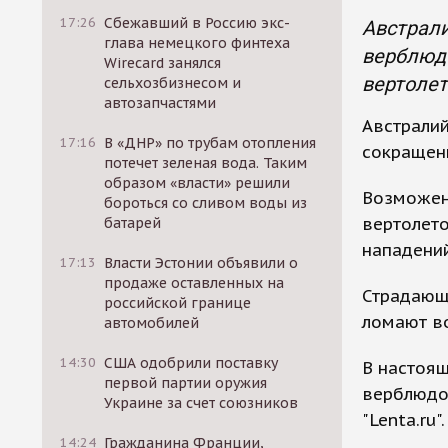
17:26
Сбежавший в Россию экс-
Австрал
глава немецкого финтеха
верблюдо
Wirecard занялся
вертолет
сельхозбизнесом и
автозапчастями
Австралий
17:16
В «ДНР» по трубам отопления
сокращен
потечет зеленая вода. Таким
образом «власти» решили
Возможен
бороться со сливом воды из
вертолет
батарей
нападени
17:13
Власти Эстонии объявили о
продаже оставленных на
Страдающи
российской границе
ломают в
автомобилей
14:30
США одобрили поставку
В настоящ
первой партии оружия
верблюдо
Украине за счет союзников
"Lenta.ru".
14:24
Гражданина Франции,