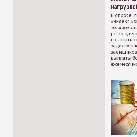
нагрузко
В опросе, 
«Яндекс.Вз
человек ст
респондент
погашать 
задолженно
заемщиков
выплаты б
ежемесячн