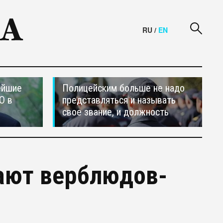
RU
/
EN
ейшие
Полицейским больше не надо
О в
представляться и называть
свое звание, и должность
ают верблюдов-