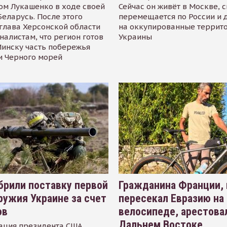
ом Лукашенко в ходе своей
Сейчас он живёт в Москве, 
Беларусь. После этого
перемещается по России и 
глава Херсонской области
на оккупированные террит
налистам, что регион готов
Украины
инску часть побережья
и Черного морей
рили поставку первой
Гражданина Франции,
ружия Украине за счет
пересекал Евразию на
ов
велосипеде, арестова
Дальнем Востоке
ация президента США