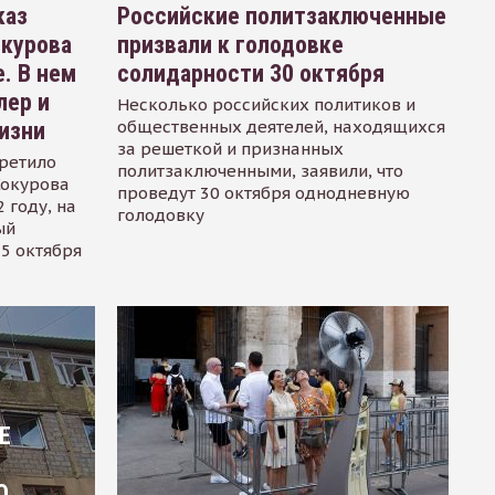
каз
Российские политзаключенные
окурова
призвали к голодовке
. В нем
солидарности 30 октября
лер и
Несколько российских политиков и
общественных деятелей, находящихся
изни
за решеткой и признанных
ретило
политзаключенными, заявили, что
Сокурова
проведут 30 октября однодневную
 году, на
голодовку
ый
15 октября
Е
О