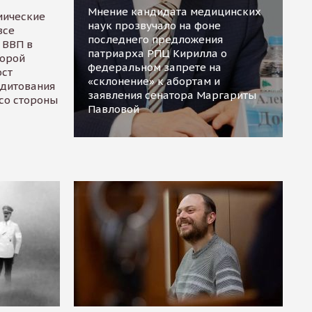
Мнение кандидата медицинских
мические
наук прозвучало на фоне
все
последнего предложения
 ВВП в
патриарха РПЦ Кирилла о
торой
федеральном запрете на
ост
«склонение» к абортам и
едитования
заявления сенатора Маргариты
 со стороны
Павловой