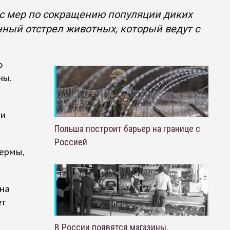
с мер по сокращению популяции диких
ный отстрел животных, который ведут с
о
ны.
ии
Польша построит барьер на границе с
Россией
ермы,
на
ет
В России появятся магазины,