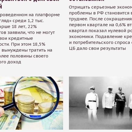
й
Отрицать серьезные эконо
проблемы в РФ становится 
проведенном на платформе
труднее. После сокращения
гляд» среди 1,2 тыс.
первом квартале на 0,6% в
арше 18 лет, 22%
квартал показал нулевой р
ов заявили, что не могут
экономики. Подавление кр
свои кредитные
и потребительского спроса
сти. При этом 18,5%
ЦБ дало свои результаты
 вынуждены тратить на
олее половины своего
ого доход