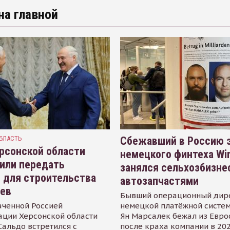
на главной
БЛАСТЬ
Сбежавший в Россию э
рсонской области
немецкого финтеха Wi
или передать
занялся сельхозбизне
 для строительства
автозапчастями
иев
Бывший операционный дир
аченной Россией
немецкой платёжной систем
ации Херсонской области
Ян Марсалек бежал из Евр
альдо встретился с
после краха компании в 202