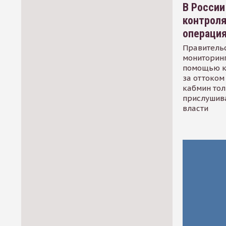
В России
контрол
операци
Правительс
мониторинг
помощью к
за оттоком 
кабмин тол
прислушив
власти