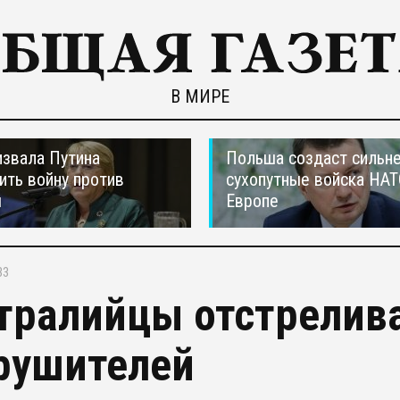
В МИРЕ
звала Путина
Польша создаст сильн
ить войну против
сухопутные войска НАТ
ы
Европе
33
тралийцы отстрелив
рушителей