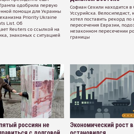
Трампа одобрила первую
Софиан Сехили находится в
енной помощи для Украины
Уссурийска. Велосипедист,
еханизма Priority Ukraine
хотел поставить рекорд по 
s List. Об
пересечения Евразии, подо
ает Reuters со ссылкой на
незаконном пересечении р
ика, знакомых с ситуацией
границы
пятый россиян не
Экономический рост в
равиться с долговой
остановился