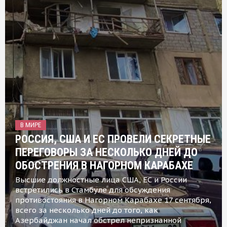
В МИРЕ
РОССИЯ, США И ЕС ПРОВЕЛИ СЕКРЕТНЫЕ
ПЕРЕГОВОРЫ ЗА НЕСКОЛЬКО ДНЕЙ ДО
ОБОСТРЕНИЯ В НАГОРНОМ КАРАБАХЕ
Высшие должностные лица США, ЕС и России
встретились в Стамбуле для обсуждения
противостояния в Нагорном Карабахе 17 сентября,
всего за несколько дней до того, как
Азербайджан начал обстрел непризнанной