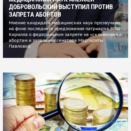
ДОБРОВОЛЬСКИЙ ВЫСТУПИЛ ПРОТИВ
ЗАПРЕТА АБОРТОВ
Мнение кандидата медицинских наук прозвучало
на фоне последнего предложения патриарха РПЦ
Кирилла о федеральном запрете на «склонение» к
абортам и заявления сенатора Маргариты
Павловой