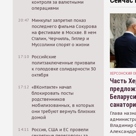
Сейчас 
контроля за валютными
операциями
20:47
Минкульт запретил показ
последнего фильма Сокурова
на фестивале в Москве. В нем
Сталин, Черчилль, Гитлер и
Муссолини спорят о жизни
17:10
Российские
политзаключенные призвали
к голодовке солидарности 30
ХЕРСОНСКАЯ О
октября
Часть Хе
17:12
«ВКонтакте» начал
предлож
блокировать посты
Беларуси
родственников
санатор
мобилизованных, в которых
они требуют вернуть близких
Глава назн
домой
администр
Владимир С
14:11
Россия, США и ЕС провели
Александр
секретные переговоры за