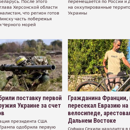
Беларусь. После этого
перемещается по России и 
глава Херсонской области
на оккупированные террит
налистам, что регион готов
Украины
инску часть побережья
и Черного морей
рили поставку первой
Гражданина Франции,
ружия Украине за счет
пересекал Евразию на
ов
велосипеде, арестова
Дальнем Востоке
ация президента США
Трампа одобрила первую
Софиан Сехили находится в