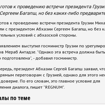
готов к проведению встречи президента Груз
Сергеем Багапш, но без каких-либо предварит
отов к проведению встречи президента Грузии Мих
и с президентом Абхазии Сергеем Багапш, но без к
ельных условий с абхазской стороны.
аявлением выступил госминистр Грузии по урегулир
в Мераб Антадзе. "Однако эта встреча должна быт
 подготовлена", - добавил госминистр.
ередь, президент Абхазии Сергей Багапш заявил, чт
прямым переговорам с Грузией, однако для этого н
доверие. По его словам, это главное условие для
ения диалога, пишет "REGNUM".
алы по теме