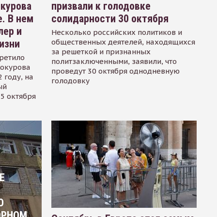
окурова
призвали к голодовке
. В нем
солидарности 30 октября
лер и
Несколько российских политиков и
общественных деятелей, находящихся
изни
за решеткой и признанных
ретило
политзаключенными, заявили, что
Сокурова
проведут 30 октября однодневную
 году, на
голодовку
ый
15 октября
Е
О
ОРНОМ