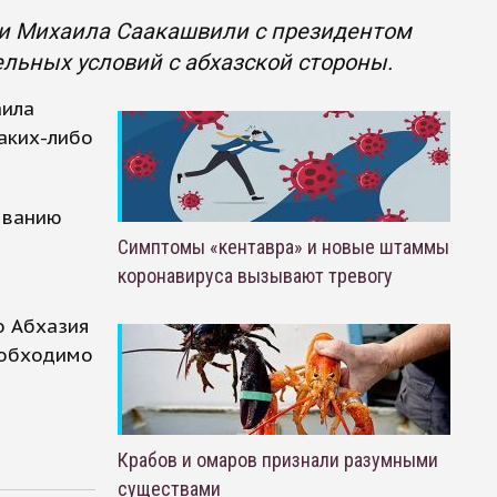
ии Михаила Саакашвили с президентом
ельных условий с абхазской стороны.
аила
аких-либо
ованию
ь
Симптомы «кентавра» и новые штаммы
коронавируса вызывают тревогу
о Абхазия
еобходимо
Крабов и омаров признали разумными
существами