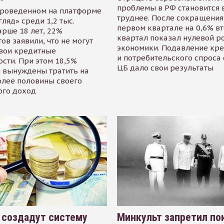
проблемы в РФ становится 
проведенном на платформе
труднее. После сокращения
гляд» среди 1,2 тыс.
первом квартале на 0,6% в
арше 18 лет, 22%
квартал показал нулевой р
ов заявили, что не могут
экономики. Подавление кр
свои кредитные
и потребительского спроса
сти. При этом 18,5%
ЦБ дало свои результаты
 вынуждены тратить на
олее половины своего
ого доход
 создадут систему
Минкульт запретил по