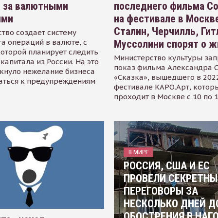
я за валютными
последнего фильма С
ями
на фестивале в Москве
Сталин, Черчилль, Гит
тво создает систему
а операций в валюте, с
Муссолини спорят о ж
оторой планирует следить
Министерство культуры зап
капитала из России. На это
показ фильма Александра 
кнуло нежелание бизнеса
«Сказка», вышедшего в 2022
аться к предупреждениям
фестивале КАРО.Арт, котор
проходит в Москве с 10 по 
В МИРЕ
РОССИЯ, США И ЕС
ПРОВЕЛИ СЕКРЕТНЫ
ПЕРЕГОВОРЫ ЗА
НЕСКОЛЬКО ДНЕЙ Д
ОБОСТРЕНИЯ В НАГ