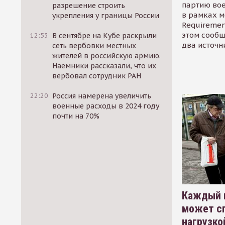
партию во
разрешение строить
в рамках м
укрепления у границы России
Requirement
этом сообщ
12:53
В сентябре на Кубе раскрыли
два источн
сеть вербовки местных
жителей в российскую армию.
Наемники рассказали, что их
вербовал сотрудник РАН
22:20
Россия намерена увеличить
военные расходы в 2024 году
почти на 70%
Каждый 
может сп
нагрузко