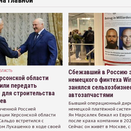
на главной
БЛАСТЬ
Сбежавший в Россию э
рсонской области
немецкого финтеха Wi
или передать
занялся сельхозбизне
 для строительства
автозапчастями
иев
Бывший операционный дир
аченной Россией
немецкой платёжной систем
ации Херсонской области
Ян Марсалек бежал из Евр
альдо встретился с
после краха компании в 202
ом Лукашенко в ходе своей
Сейчас он живёт в Москве, 