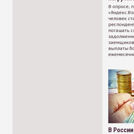
В опросе, 
«Яндекс.Вз
человек ст
респондент
погашать 
задолженно
заемщиков
выплаты б
ежемесячн
В России