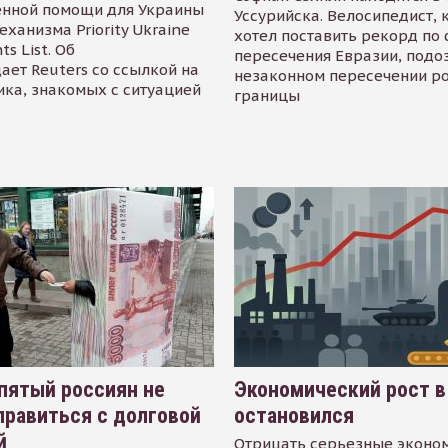
енной помощи для Украины
Уссурийска. Велосипедист,
еханизма Priority Ukraine
хотел поставить рекорд по 
s List. Об
пересечения Евразии, подо
ает Reuters со ссылкой на
незаконном пересечении р
ика, знакомых с ситуацией
границы
пятый россиян не
Экономический рост в
равиться с долговой
остановился
й
Отрицать серьезные эконо