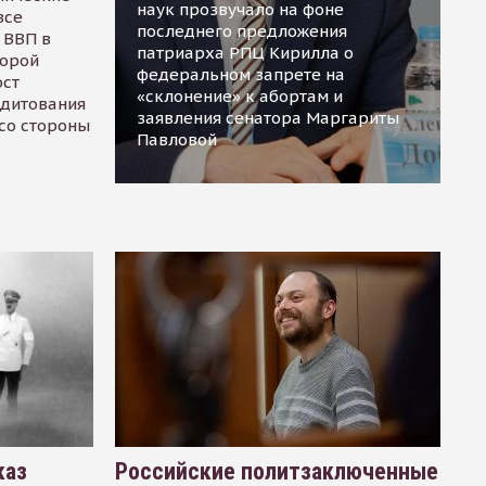
наук прозвучало на фоне
все
последнего предложения
 ВВП в
патриарха РПЦ Кирилла о
торой
федеральном запрете на
ост
«склонение» к абортам и
едитования
заявления сенатора Маргариты
 со стороны
Павловой
каз
Российские политзаключенные