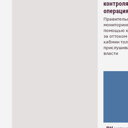
контрол
операци
Правительс
мониторинг
помощью к
за оттоком 
кабмин тол
прислушив
власти