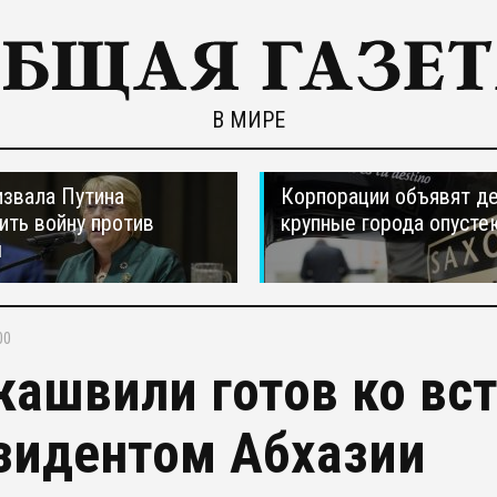
В МИРЕ
звала Путина
Корпорации объявят д
ить войну против
крупные города опусте
ы
00
кашвили готов ко вст
зидентом Абхазии