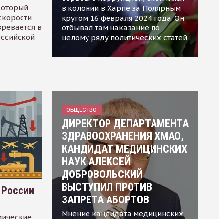
 который
в колонии в Харпе за Полярным
скорости
кругом 16 февраля 2024 года. Он
зревается в
отбывал там наказание по
оссийской
целому ряду политических статей
ОБЩЕСТВО
ДИРЕКТОР ДЕПАРТАМЕНТА
ЗДРАВООХРАНЕНИЯ ХМАО,
КАНДИДАТ МЕДИЦИНСКИХ
НАУК АЛЕКСЕЙ
ДОБРОВОЛЬСКИЙ
ВЫСТУПИЛ ПРОТИВ
 России
ЗАПРЕТА АБОРТОВ
Мнение кандидата медицинских
мические