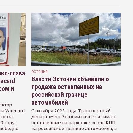
кс-глава
ЭСТОНИЯ
Власти Эстонии объявили о
recard
продаже оставленных на
сом и
российской границе
автомобилей
ектор
ы Wirecard
С октября 2025 года Транспортный
осоюза
департамент Эстонии начнет изымать
0 году.
оставленные на парковке возле КПП
свободно
на российской границе автомобили, а