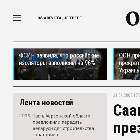
06 АВГУСТА, ЧЕТВЕРГ
ФСИН заявила, что российские
ООН при
изоляторы заполнены на 96%
прекрат
Украин
31.01.2007 17:
Лента новостей
Саа
17:35
Часть Херсонской области
пре
предложили передать
Беларуси для строительства
санаториев