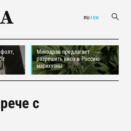
RU
/
EN
ефолт,
Минздрав предлагает
ют
разрешить ввоз в Россию
марихуаны
рече с