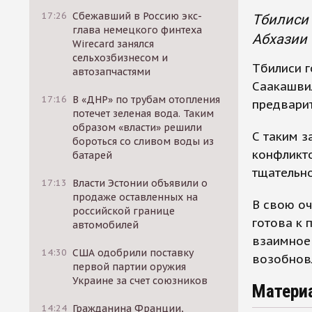
17:26
Сбежавший в Россию экс-
Тбилиси 
глава немецкого финтеха
Абхазии 
Wirecard занялся
сельхозбизнесом и
Тбилиси г
автозапчастями
Саакашвил
17:16
В «ДНР» по трубам отопления
предварит
потечет зеленая вода. Таким
образом «власти» решили
С таким з
бороться со сливом воды из
конфликто
батарей
тщательно
17:13
Власти Эстонии объявили о
продаже оставленных на
В свою оч
российской границе
готова к 
автомобилей
взаимное 
14:30
США одобрили поставку
возобновл
первой партии оружия
Украине за счет союзников
Матери
14:24
Гражданина Франции,