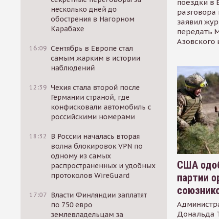
поездки в 
несколько дней до
разговора 
обострения в Нагорном
заявил жур
Карабахе
передать М
Азовского 
16:09
Сентябрь в Европе стал
самым жарким в истории
наблюдений
12:39
Чехия стала второй после
Германии страной, где
конфисковали автомобиль с
российскими номерами
18:32
В России началась вторая
волна блокировок VPN по
одному из самых
США одоб
распространенных и удобных
протоколов WireGuard
партии о
союзник
17:07
Власти Финляндии заплатят
Администр
по 750 евро
Дональда 
землевладельцам за