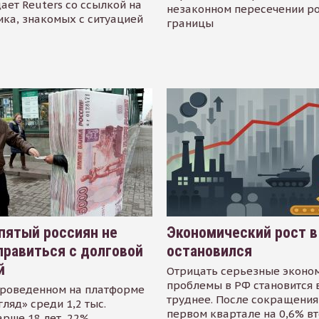
ает Reuters со ссылкой на
незаконном пересечении р
ика, знакомых с ситуацией
границы
пятый россиян не
Экономический рост в
равиться с долговой
остановился
й
Отрицать серьезные эконо
проблемы в РФ становится 
проведенном на платформе
труднее. После сокращения
гляд» среди 1,2 тыс.
первом квартале на 0,6% в
арше 18 лет, 22%