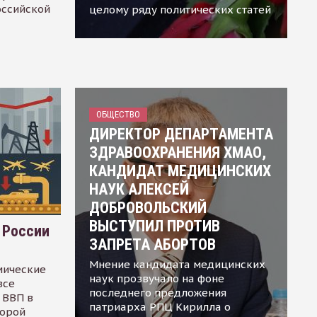
оссийской
целому ряду политических статей
ОБЩЕСТВО
ДИРЕКТОР ДЕПАРТАМЕНТА
ЗДРАВООХРАНЕНИЯ ХМАО,
КАНДИДАТ МЕДИЦИНСКИХ
НАУК АЛЕКСЕЙ
ДОБРОВОЛЬСКИЙ
ВЫСТУПИЛ ПРОТИВ
 России
ЗАПРЕТА АБОРТОВ
Мнение кандидата медицинских
мические
наук прозвучало на фоне
все
последнего предложения
 ВВП в
патриарха РПЦ Кирилла о
торой