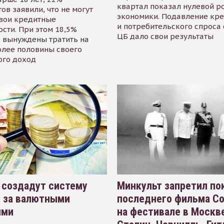
квартал показал нулевой р
ов заявили, что не могут
экономики. Подавление кр
свои кредитные
и потребительского спроса
сти. При этом 18,5%
ЦБ дало свои результаты
 вынуждены тратить на
олее половины своего
ого доход
 создадут систему
Минкульт запретил по
я за валютными
последнего фильма С
ями
на фестивале в Москве