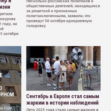
лер и
Несколько российских политиков и
общественных деятелей, находящихся
изни
за решеткой и признанных
ретило
политзаключенными, заявили, что
Сокурова
проведут 30 октября однодневную
 году, на
голодовку
ый
15 октября
Е
О
ОРНОМ
Сентябрь в Европе стал самым
жарким в истории наблюдений
ца США,
Лето 2023 года стало самым жарким в