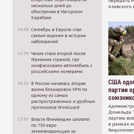
передать М
несколько дней до
Азовского 
обострения в Нагорном
Карабахе
16:09
Сентябрь в Европе стал
самым жарким в истории
наблюдений
12:39
Чехия стала второй после
Германии страной, где
конфисковали автомобиль с
российскими номерами
США одоб
18:32
В России началась вторая
партии о
волна блокировок VPN по
одному из самых
союзник
распространенных и удобных
Администр
протоколов WireGuard
Дональда 
партию во
17:07
Власти Финляндии заплатят
в рамках м
по 750 евро
Requirement
землевладельцам за