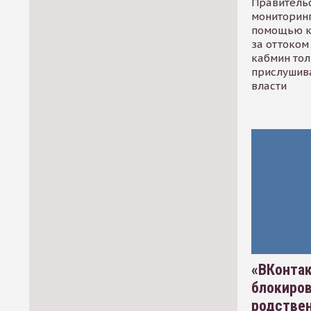
Правительс
мониторинг
помощью к
за оттоком 
кабмин тол
прислушив
власти
«ВКонтак
блокиро
родстве