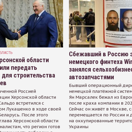
БЛАСТЬ
Сбежавший в Россию э
рсонской области
немецкого финтеха Wi
или передать
занялся сельхозбизне
 для строительства
автозапчастями
иев
Бывший операционный дир
аченной Россией
немецкой платёжной систем
ации Херсонской области
Ян Марсалек бежал из Евр
альдо встретился с
после краха компании в 202
ом Лукашенко в ходе своей
Сейчас он живёт в Москве, 
Беларусь. После этого
перемещается по России и 
глава Херсонской области
на оккупированные террит
налистам, что регион готов
Украины