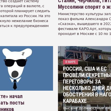
Сталин, Черчилль, Гит
тво создает систему
а операций в валюте, с
Муссолини спорят о ж
оторой планирует следить
Министерство культуры зап
капитала из России. На это
показ фильма Александра 
кнуло нежелание бизнеса
«Сказка», вышедшего в 2022
аться к предупреждениям
фестивале КАРО.Арт, котор
проходит в Москве с 10 по 
В МИРЕ
РОССИЯ, США И ЕС
ПРОВЕЛИ СЕКРЕТНЫ
ПЕРЕГОВОРЫ ЗА
НЕСКОЛЬКО ДНЕЙ Д
ОБОСТРЕНИЯ В НАГ
те» начал
КАРАБАХЕ
вать посты
Высшие должностные ли
нников