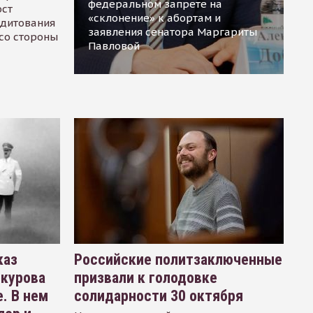
федеральном запрете на
ост
«склонение» к абортам и
едитования
заявления сенатора Маргариты
 со стороны
Павловой
каз
Российские политзаключенные
окурова
призвали к голодовке
. В нем
солидарности 30 октября