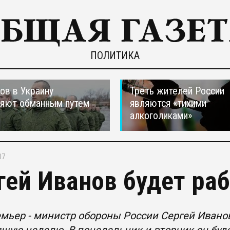
ПОЛИТИКА
ов в Украину
Треть жителей России
ляют обманным путем
являются «тихими
алкоголиками»
07
гей Иванов будет ра
мьер - министр обороны России Сергей Иванов