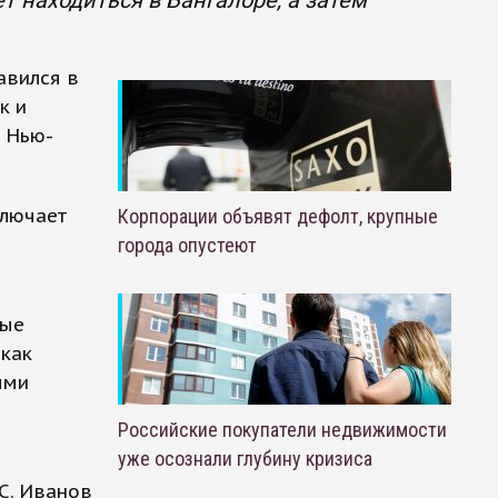
т находиться в Бангалоре, а затем
авился в
к и
в Нью-
ключает
Корпорации объявят дефолт, крупные
города опустеют
рые
 как
ыми
Российские покупатели недвижимости
уже осознали глубину кризиса
С. Иванов