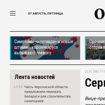
07 АВГУСТА, ПЯТНИЦА
Симптомы «кентавра» и новые
Срочник
штаммы коронавируса
отправ
вызывают тревогу
22.01.2007 11:
Лента новостей
Сер
17:35
Часть Херсонской области
предложили передать
Беларуси для строительства
Вице-пре
санаториев