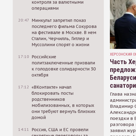
контроля за валютными
операциями
20:47
Минкульт запретил показ
последнего фильма Сокурова
на фестивале в Москве. В нем
Сталин, Черчилль, Гитлер и
Муссолини спорят о жизни
ХЕРСОНСКАЯ О
17:10
Российские
Часть Хе
политзаключенные призвали
предлож
к голодовке солидарности 30
октября
Беларуси
санатор
17:12
«ВКонтакте» начал
блокировать посты
Глава назн
родственников
администр
мобилизованных, в которых
Владимир С
они требуют вернуть близких
Александр
домой
поездки в 
разговора 
14:11
Россия, США и ЕС провели
заявил жур
секретные переговоры за