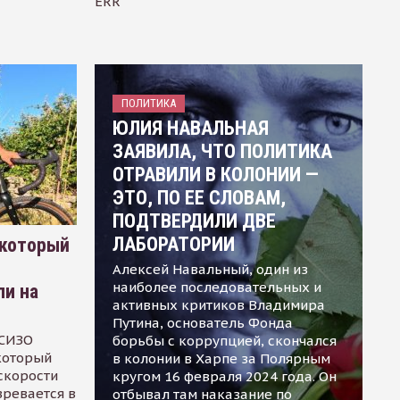
ERR
ПОЛИТИКА
ЮЛИЯ НАВАЛЬНАЯ
ЗАЯВИЛА, ЧТО ПОЛИТИКА
ОТРАВИЛИ В КОЛОНИИ —
ЭТО, ПО ЕЕ СЛОВАМ,
ПОДТВЕРДИЛИ ДВЕ
ЛАБОРАТОРИИ
 который
Алексей Навальный, один из
наиболее последовательных и
ли на
активных критиков Владимира
Путина, основатель Фонда
 СИЗО
борьбы с коррупцией, скончался
 который
в колонии в Харпе за Полярным
скорости
кругом 16 февраля 2024 года. Он
зревается в
отбывал там наказание по