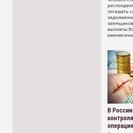
респондент
погашать 
задолженно
заемщиков
выплаты б
ежемесячн
В России
контрол
операци