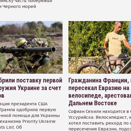
инску часть побережья
и Черного морей
рили поставку первой
Гражданина Франции,
ружия Украине за счет
пересекал Евразию на
ов
велосипеде, арестова
Дальнем Востоке
ация президента США
Трампа одобрила первую
Софиан Сехили находится в
енной помощи для Украины
Уссурийска. Велосипедист,
еханизма Priority Ukraine
хотел поставить рекорд по 
s List. Об
пересечения Евразии, подо