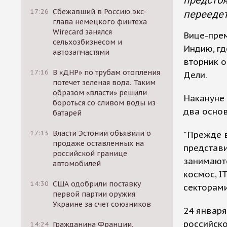
предстоя
17:26
Сбежавший в Россию экс-
переедет
глава немецкого финтеха
Wirecard занялся
Вице-прем
сельхозбизнесом и
Индию, гд
автозапчастями
вторник о
17:16
В «ДНР» по трубам отопления
Дели.
потечет зеленая вода. Таким
образом «власти» решили
Накануне
бороться со сливом воды из
два осно
батарей
17:13
Власти Эстонии объявили о
"Прежде в
продаже оставленных на
представи
российской границе
занимаютс
автомобилей
космос, I
14:30
США одобрили поставку
секторами
первой партии оружия
Украине за счет союзников
24 января
российск
14:24
Гражданина Франции,