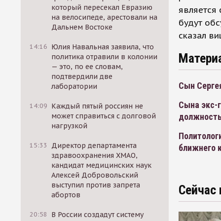
который пересекал Евразию
является 
на велосипеде, арестовали на
будут обс
Дальнем Востоке
сказал ви
14:16
Юлия Навальная заявила, что
Матери
политика отравили в колонии
— это, по ее словам,
подтвердили две
Сын Серге
лаборатории
Сына экс-
14:09
Каждый пятый россиян не
может справиться с долговой
должность
нагрузкой
Политологи
15:33
Директор департамента
ближнего 
здравоохранения ХМАО,
кандидат медицинских наук
Алексей Добровольский
выступил против запрета
Сейчас 
абортов
20:58
В России создадут систему