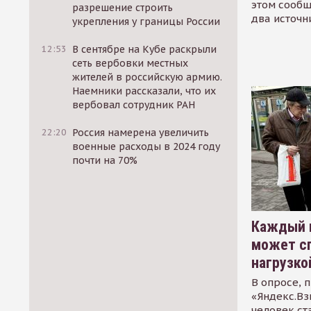
этом сообщ
разрешение строить
два источн
укрепления у границы России
12:53
В сентябре на Кубе раскрыли
сеть вербовки местных
жителей в российскую армию.
Наемники рассказали, что их
вербовал сотрудник РАН
22:20
Россия намерена увеличить
военные расходы в 2024 году
почти на 70%
Каждый 
может сп
нагрузко
В опросе, 
«Яндекс.Вз
человек ст