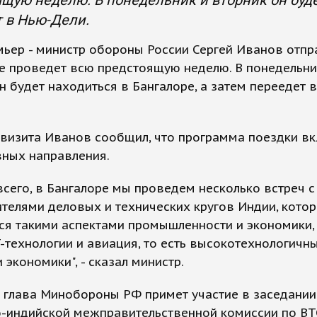
щую неделю. В понедельник и вторник он буде
 в Нью-Дели.
ьер - министр обороны России Сергей Иванов отпр
е проведет всю предстоящую неделю. В понедельни
н будет находиться в Бангалоре, а затем переедет 
 визита Иванов сообщил, что программа поездки в
вных направления.
сего, в Бангалоре мы проведем несколько встреч с
телями деловых и технических кругов Индии, кото
я такими аспектами промышленности и экономики,
T-технологии и авиация, то есть высокотехнологичн
 экономики", - сказал министр.
 глава Минобороны РФ примет участие в заседании
о-индийской межправительственной комиссии по ВТ