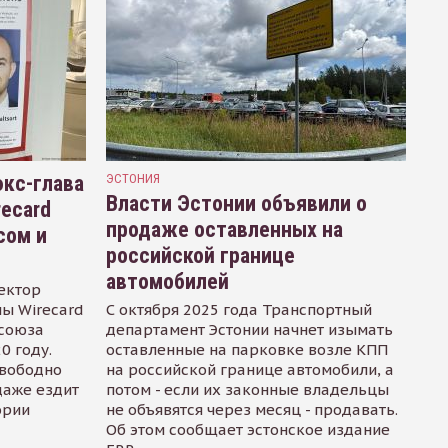
кс-глава
ЭСТОНИЯ
Власти Эстонии объявили о
recard
продаже оставленных на
сом и
российской границе
автомобилей
ектор
ы Wirecard
С октября 2025 года Транспортный
осоюза
департамент Эстонии начнет изымать
0 году.
оставленные на парковке возле КПП
свободно
на российской границе автомобили, а
даже ездит
потом - если их законные владельцы
ории
не объявятся через месяц - продавать.
Об этом сообщает эстонское издание