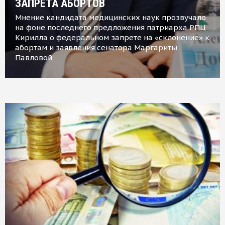
ЗАПРЕТА АБОРТОВ
Мнение кандидата медицинских наук прозвучало
на фоне последнего предложения патриарха РПЦ
Кирилла о федеральном запрете на «склонение» к
абортам и заявления сенатора Маргариты
Павловой