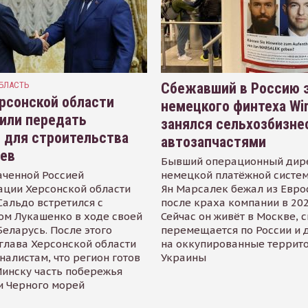
БЛАСТЬ
Сбежавший в Россию э
рсонской области
немецкого финтеха Wi
или передать
занялся сельхозбизне
 для строительства
автозапчастями
иев
Бывший операционный дир
аченной Россией
немецкой платёжной систем
ации Херсонской области
Ян Марсалек бежал из Евр
альдо встретился с
после краха компании в 202
ом Лукашенко в ходе своей
Сейчас он живёт в Москве, 
Беларусь. После этого
перемещается по России и 
глава Херсонской области
на оккупированные террит
налистам, что регион готов
Украины
инску часть побережья
и Черного морей