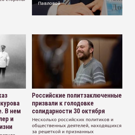
Павловой
каз
Российские политзаключенные
окурова
призвали к голодовке
. В нем
солидарности 30 октября
лер и
Несколько российских политиков и
общественных деятелей, находящихся
изни
за решеткой и признанных