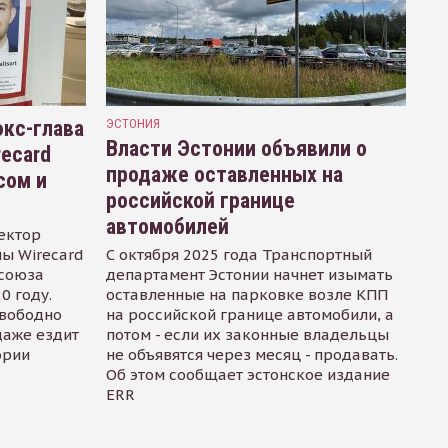
кс-глава
ЭСТОНИЯ
Власти Эстонии объявили о
recard
продаже оставленных на
сом и
российской границе
автомобилей
ектор
ы Wirecard
С октября 2025 года Транспортный
осоюза
департамент Эстонии начнет изымать
0 году.
оставленные на парковке возле КПП
свободно
на российской границе автомобили, а
даже ездит
потом - если их законные владельцы
ории
не объявятся через месяц - продавать.
Об этом сообщает эстонское издание
ERR