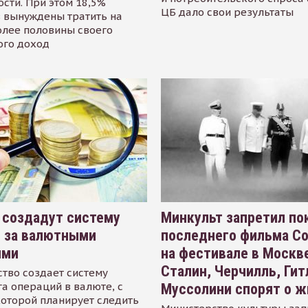
сти. При этом 18,5%
ЦБ дало свои результаты
 вынуждены тратить на
олее половины своего
ого доход
 создадут систему
Минкульт запретил по
я за валютными
последнего фильма С
ями
на фестивале в Москве
Сталин, Черчилль, Гит
тво создает систему
а операций в валюте, с
Муссолини спорят о ж
оторой планирует следить