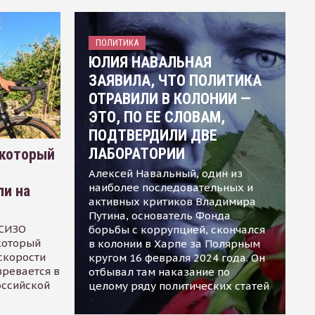
ПОЛИТИКА
ЮЛИЯ НАВАЛЬНАЯ
ЗАЯВИЛА, ЧТО ПОЛИТИКА
ОТРАВИЛИ В КОЛОНИИ —
ЭТО, ПО ЕЕ СЛОВАМ,
ПОДТВЕРДИЛИ ДВЕ
ЛАБОРАТОРИИ
 который
Алексей Навальный, один из
наиболее последовательных и
ли на
активных критиков Владимира
Путина, основатель Фонда
 СИЗО
борьбы с коррупцией, скончался
 который
в колонии в Харпе за Полярным
скорости
кругом 16 февраля 2024 года. Он
зревается в
отбывал там наказание по
оссийской
целому ряду политических статей