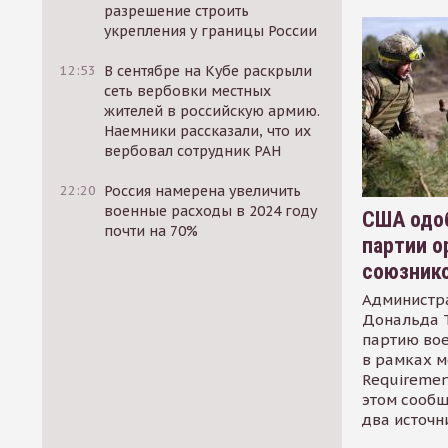
разрешение строить
укрепления у границы России
12:53
В сентябре на Кубе раскрыли
сеть вербовки местных
жителей в российскую армию.
Наемники рассказали, что их
вербовал сотрудник РАН
22:20
Россия намерена увеличить
военные расходы в 2024 году
США одоб
почти на 70%
партии о
союзник
Администр
Дональда 
партию во
в рамках м
Requirement
этом сообщ
два источн