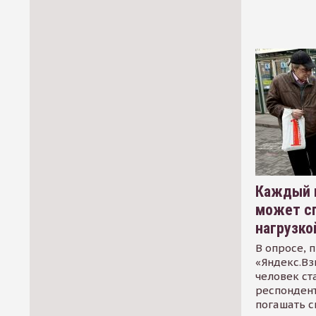
Каждый 
может сп
нагрузко
В опросе, 
«Яндекс.Вз
человек ст
респондент
погашать 