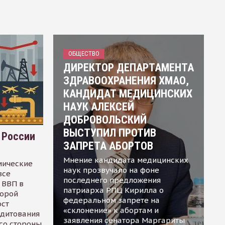
ОБЩЕСТВО
ДИРЕКТОР ДЕПАРТАМЕНТА
ЗДРАВООХРАНЕНИЯ ХМАО,
КАНДИДАТ МЕДИЦИНСКИХ
НАУК АЛЕКСЕЙ
ДОБРОВОЛЬСКИЙ
ВЫСТУПИЛ ПРОТИВ
 России
ЗАПРЕТА АБОРТОВ
Мнение кандидата медицинских
мические
наук прозвучало на фоне
все
последнего предложения
 ВВП в
патриарха РПЦ Кирилла о
торой
федеральном запрете на
ост
«склонение» к абортам и
едитования
заявления сенатора Маргариты
 со стороны