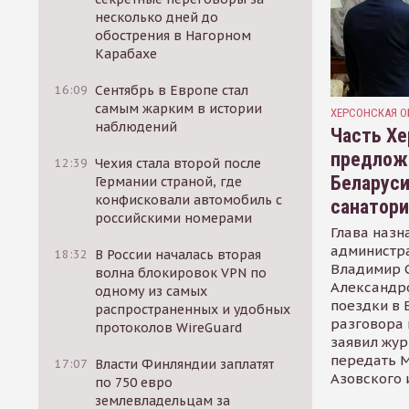
несколько дней до
обострения в Нагорном
Карабахе
16:09
Сентябрь в Европе стал
самым жарким в истории
ХЕРСОНСКАЯ О
наблюдений
Часть Хе
предлож
12:39
Чехия стала второй после
Беларуси
Германии страной, где
конфисковали автомобиль с
санатор
российскими номерами
Глава назн
администр
18:32
В России началась вторая
Владимир С
волна блокировок VPN по
Александр
одному из самых
поездки в 
распространенных и удобных
разговора 
протоколов WireGuard
заявил жур
передать М
17:07
Власти Финляндии заплатят
Азовского 
по 750 евро
землевладельцам за