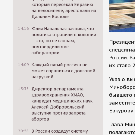
который пересекал Евразию
на велосипеде, арестовали на
Дальнем Востоке
14:16
Юлия Навальная заявила, что
политика отравили в колонии
— это, по ее словам,
Президент
подтвердили две
спецсигн
лаборатории
России. Р
их стало 2
14:09
Каждый пятый россиян не
может справиться с долговой
нагрузкой
Указ о в
Миноборон
15:33
Директор департамента
бывшего 
здравоохранения ХМАО,
кандидат медицинских наук
заместите
Алексей Добровольский
Евкурову 
выступил против запрета
абортов
Глава Мин
20:58
В России создадут систему
полагаютс