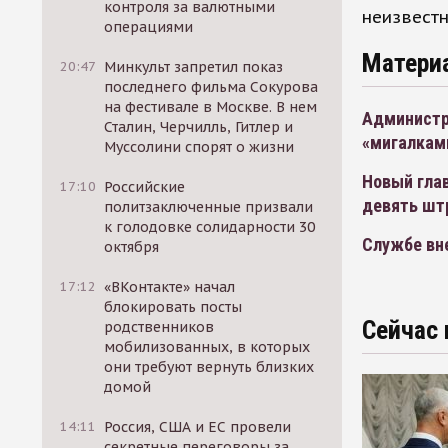
контроля за валютными
неизвестн
операциями
Матери
20:47
Минкульт запретил показ
последнего фильма Сокурова
на фестивале в Москве. В нем
Администр
Сталин, Черчилль, Гитлер и
«мигалкам
Муссолини спорят о жизни
Новый гла
17:10
Российские
девять шт
политзаключенные призвали
к голодовке солидарности 30
Службе вн
октября
17:12
«ВКонтакте» начал
блокировать посты
Сейчас 
родственников
мобилизованных, в которых
они требуют вернуть близких
домой
14:11
Россия, США и ЕС провели
секретные переговоры за