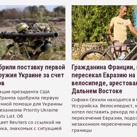
рили поставку первой
Гражданина Франции,
ружия Украине за счет
пересекал Евразию на
ов
велосипеде, арестова
Дальнем Востоке
ация президента США
Трампа одобрила первую
Софиан Сехили находится в
енной помощи для Украины
Уссурийска. Велосипедист,
еханизма Priority Ukraine
хотел поставить рекорд по 
s List. Об
пересечения Евразии, подо
ает Reuters со ссылкой на
незаконном пересечении р
ика, знакомых с ситуацией
границы