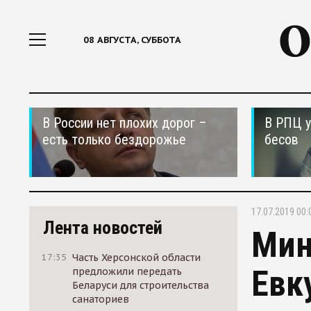
08 АВГУСТА, СУББОТА
В России нет плохих дорог –
В РПЦ у
есть только бездорожье
бесов
17.07.2019 00:
Лента новостей
Мин
17:35
Часть Херсонской области
Евк
предложили передать
Беларуси для строительства
санаториев