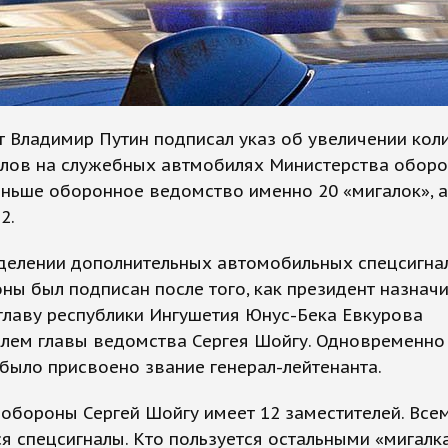
 Владимир Путин подписал указ об увеличении кол
алов на служебных автмобилях Министерства обор
аньше оборонное ведомство именно 20 «мигалок», а
2.
ыделении дополнительных автомобильных спецсигна
ы был подписан после того, как президент назнач
главу республики Ингушетия Юнус-Бека Евкурова
лем главы ведомства Сергея Шойгу. Одновременно 
было присвоено звание генерал-лейтенанта.
обороны Сергей Шойгу имеет 12 заместителей. Все
я спецсигналы. Кто пользуется остальными «мигалк