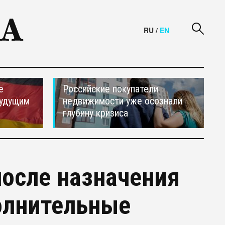
RU
/
EN
е
Российские покупатели
будущим
недвижимости уже осознали
глубину кризиса
осле назначения
олнительные