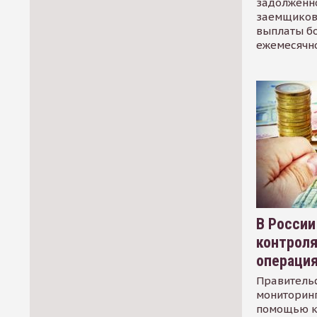
задолженно
заемщиков
выплаты б
ежемесячн
В России
контрол
операци
Правительс
мониторинг
помощью к