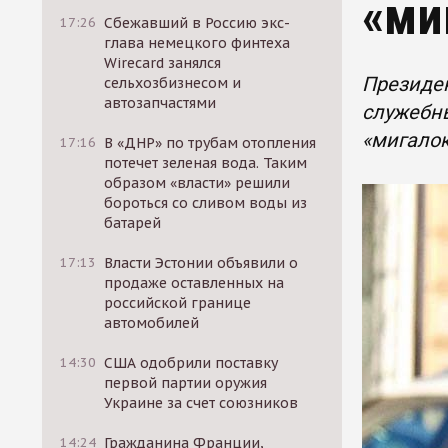
«ми
17:26
Сбежавший в Россию экс-
глава немецкого финтеха
Wirecard занялся
Президен
сельхозбизнесом и
автозапчастями
служебн
«мигалок
17:16
В «ДНР» по трубам отопления
потечет зеленая вода. Таким
образом «власти» решили
бороться со сливом воды из
батарей
17:13
Власти Эстонии объявили о
продаже оставленных на
российской границе
автомобилей
14:30
США одобрили поставку
первой партии оружия
Украине за счет союзников
14:24
Гражданина Франции,