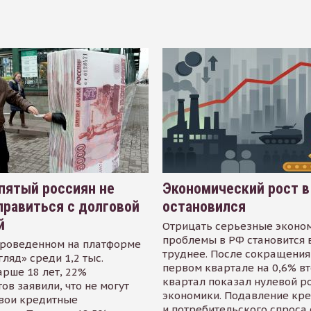
пятый россиян не
Экономический рост в
равиться с долговой
остановился
й
Отрицать серьезные эконо
проблемы в РФ становится 
проведенном на платформе
труднее. После сокращения
гляд» среди 1,2 тыс.
первом квартале на 0,6% в
арше 18 лет, 22%
квартал показал нулевой р
ов заявили, что не могут
экономики. Подавление кр
свои кредитные
и потребительского спроса