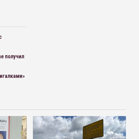
с
е получил
игалками»