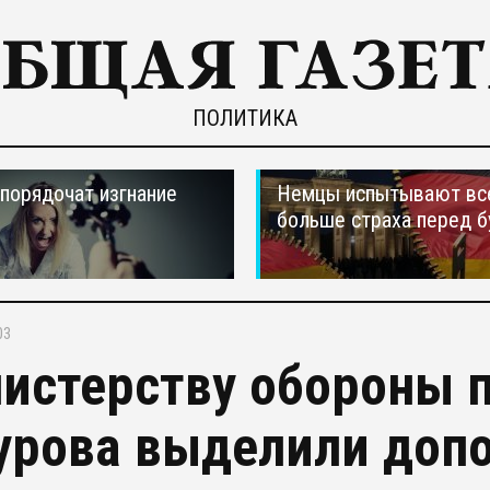
ПОЛИТИКА
порядочат изгнание
Немцы испытывают вс
больше страха перед 
03
истерству обороны п
урова выделили доп