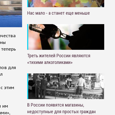
Нас мало - а станет еще меньше
ичества
оны
 теперь
Треть жителей России являются
«тихими алкоголиками»
лов для
ил
с этим
В России появятся магазины,
м им
недоступные для простых граждан
ами»,