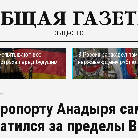
ОБЩЕСТВО
испытывают все
В России заржавел пам
страха перед будущим
нержавеющему рублю
55
эропорту Анадыря са
атился за пределы 