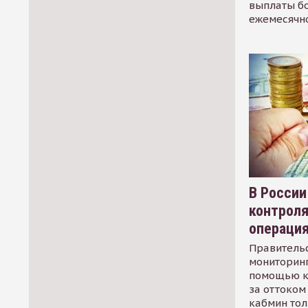
выплаты б
ежемесячн
В России
контрол
операци
Правительс
мониторинг
помощью к
за оттоком 
кабмин тол