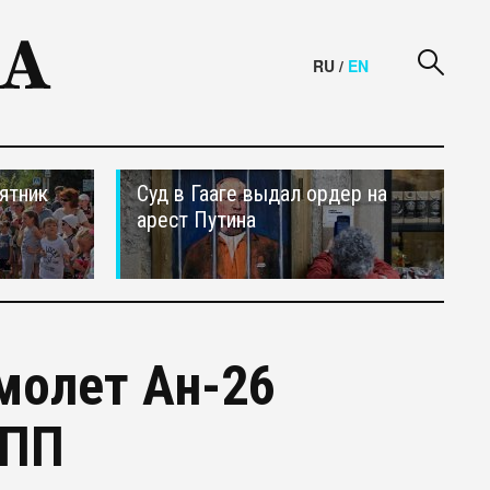
RU
/
EN
ятник
Суд в Гааге выдал ордер на
арест Путина
молет Ан-26
ВПП