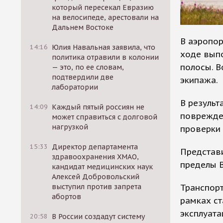
который пересекал Евразию
на велосипеде, арестовали на
Дальнем Востоке
В аэропор
14:16
Юлия Навальная заявила, что
ходе вып
политика отравили в колонии
полосы. В
— это, по ее словам,
подтвердили две
экипажа.
лаборатории
В результ
14:09
Каждый пятый россиян не
поврежде
может справиться с долговой
нагрузкой
проверки 
15:33
Директор департамента
Представ
здравоохранения ХМАО,
пределы 
кандидат медицинских наук
Алексей Добровольский
Транспорт
выступил против запрета
абортов
рамках ст
эксплуата
20:58
В России создадут систему