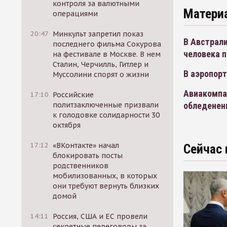
контроля за валютными
Матери
операциями
20:47
Минкульт запретил показ
В Австрали
последнего фильма Сокурова
человека п
на фестивале в Москве. В нем
Сталин, Черчилль, Гитлер и
В аэропор
Муссолини спорят о жизни
Авиакомпан
17:10
Российские
обледенен
политзаключенные призвали
к голодовке солидарности 30
октября
17:12
«ВКонтакте» начал
Сейчас 
блокировать посты
родственников
мобилизованных, в которых
они требуют вернуть близких
домой
14:11
Россия, США и ЕС провели
секретные переговоры за