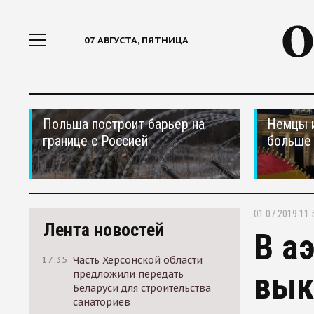
07 АВГУСТА, ПЯТНИЦА
Польша построит барьер на
Немцы 
границе с Россией
больше 
01.07.2019 11:
Лента новостей
В а
17:35
Часть Херсонской области
вык
предложили передать
Беларуси для строительства
санаториев