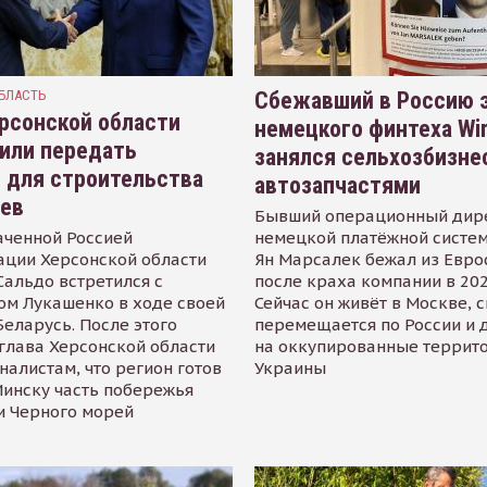
БЛАСТЬ
Сбежавший в Россию э
рсонской области
немецкого финтеха Wi
или передать
занялся сельхозбизне
 для строительства
автозапчастями
иев
Бывший операционный дир
аченной Россией
немецкой платёжной систем
ации Херсонской области
Ян Марсалек бежал из Евр
альдо встретился с
после краха компании в 202
ом Лукашенко в ходе своей
Сейчас он живёт в Москве, 
Беларусь. После этого
перемещается по России и 
глава Херсонской области
на оккупированные террит
налистам, что регион готов
Украины
инску часть побережья
и Черного морей