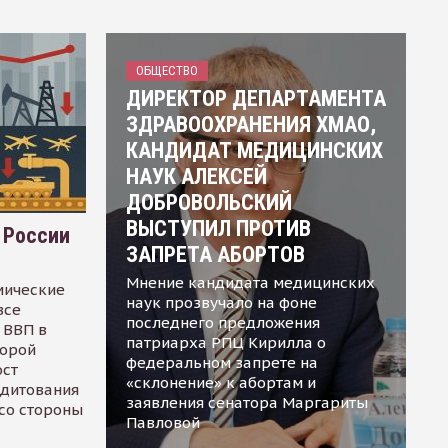
ОБЩЕСТВО
ДИРЕКТОР ДЕПАРТАМЕНТА
ЗДРАВООХРАНЕНИЯ ХМАО,
КАНДИДАТ МЕДИЦИНСКИХ
НАУК АЛЕКСЕЙ
ДОБРОВОЛЬСКИЙ
ВЫСТУПИЛ ПРОТИВ
 России
ЗАПРЕТА АБОРТОВ
Мнение кандидата медицинских
мические
наук прозвучало на фоне
все
последнего предложения
 ВВП в
патриарха РПЦ Кирилла о
торой
федеральном запрете на
ост
«склонение» к абортам и
едитования
заявления сенатора Маргариты
 со стороны
Павловой