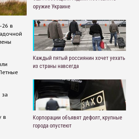
оружие Украине
-26 в
садочной
лены
Каждый пятый россиянин хочет уехать
ыли
из страны навсегда
Летные
 за
у в
Корпорации объявят дефолт, крупные
города опустеют