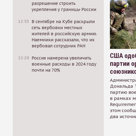
разрешение строить
укрепления у границы России
12:53
В сентябре на Кубе раскрыли
сеть вербовки местных
жителей в российскую армию.
Наемники рассказали, что их
вербовал сотрудник РАН
США одоб
22:20
Россия намерена увеличить
партии о
военные расходы в 2024 году
почти на 70%
союзник
Администр
Дональда 
партию во
в рамках м
Requirement
этом сообщ
два источн