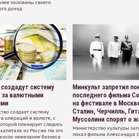
олее половины своего
ого доход
 создадут систему
Минкульт запретил по
я за валютными
последнего фильма С
ями
на фестивале в Москве
Сталин, Черчилль, Гит
тво создает систему
а операций в валюте, с
Муссолини спорят о ж
оторой планирует следить
Министерство культуры зап
капитала из России. На это
показ фильма Александра 
кнуло нежелание бизнеса