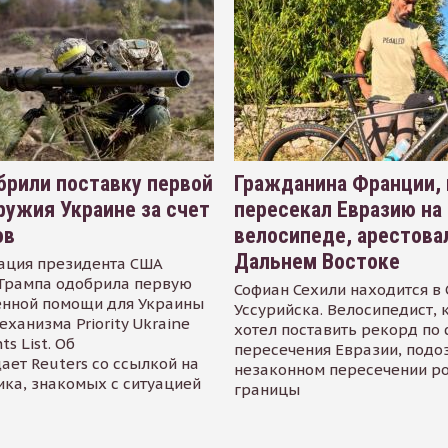
рили поставку первой
Гражданина Франции,
ружия Украине за счет
пересекал Евразию на
ов
велосипеде, арестова
Дальнем Востоке
ация президента США
Трампа одобрила первую
Софиан Сехили находится в
енной помощи для Украины
Уссурийска. Велосипедист,
еханизма Priority Ukraine
хотел поставить рекорд по 
s List. Об
пересечения Евразии, подо
ает Reuters со ссылкой на
незаконном пересечении р
ика, знакомых с ситуацией
границы