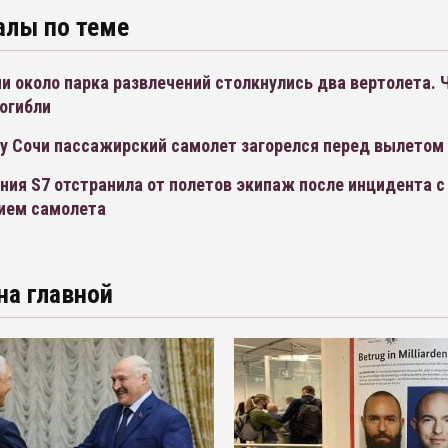
алы по теме
и около парка развлечений столкнулись два вертолета.
огибли
ту Сочи пассажирский самолет загорелся перед вылетом
ия S7 отстранила от полетов экипаж после инцидента с
ием самолета
на главной