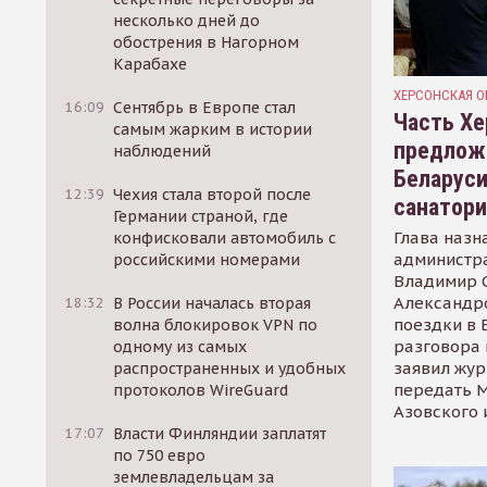
несколько дней до
обострения в Нагорном
Карабахе
ХЕРСОНСКАЯ О
16:09
Сентябрь в Европе стал
Часть Хе
самым жарким в истории
предлож
наблюдений
Беларуси
12:39
Чехия стала второй после
санатор
Германии страной, где
Глава назн
конфисковали автомобиль с
администр
российскими номерами
Владимир С
Александр
18:32
В России началась вторая
поездки в 
волна блокировок VPN по
разговора 
одному из самых
заявил жур
распространенных и удобных
передать М
протоколов WireGuard
Азовского 
17:07
Власти Финляндии заплатят
по 750 евро
землевладельцам за