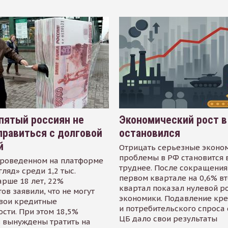
пятый россиян не
Экономический рост в
равиться с долговой
остановился
й
Отрицать серьезные эконо
проблемы в РФ становится 
проведенном на платформе
труднее. После сокращения
гляд» среди 1,2 тыс.
первом квартале на 0,6% в
арше 18 лет, 22%
квартал показал нулевой р
ов заявили, что не могут
экономики. Подавление кр
свои кредитные
и потребительского спроса
сти. При этом 18,5%
ЦБ дало свои результаты
 вынуждены тратить на