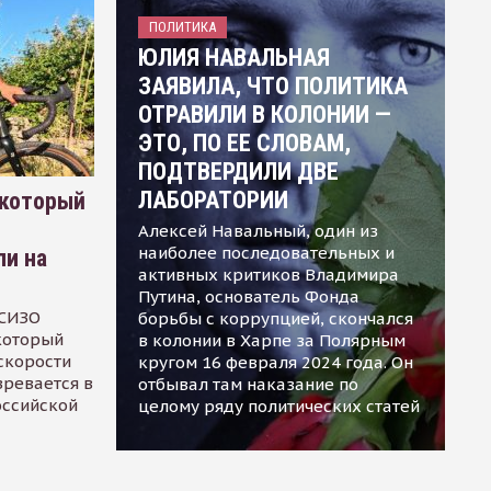
ПОЛИТИКА
ЮЛИЯ НАВАЛЬНАЯ
ЗАЯВИЛА, ЧТО ПОЛИТИКА
ОТРАВИЛИ В КОЛОНИИ —
ЭТО, ПО ЕЕ СЛОВАМ,
ПОДТВЕРДИЛИ ДВЕ
ЛАБОРАТОРИИ
 который
Алексей Навальный, один из
наиболее последовательных и
ли на
активных критиков Владимира
Путина, основатель Фонда
 СИЗО
борьбы с коррупцией, скончался
 который
в колонии в Харпе за Полярным
скорости
кругом 16 февраля 2024 года. Он
зревается в
отбывал там наказание по
оссийской
целому ряду политических статей