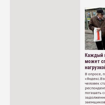
Каждый 
может сп
нагрузко
В опросе, 
«Яндекс.Вз
человек ст
респондент
погашать 
задолженно
заемщиков