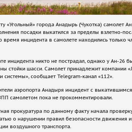
ту «Угольный» города Анадырь (Чукотка) самолет Ан
олнения посадки выкатился за пределы взлетно-по
о время инцидента в самолете находились только ч
ате инцидента никто не пострадал, однако у Ан-26 б
ны стойки шасси. Самолет принадлежит компании «
и системы», сообщает Telegram-канал «112».
ители аэропорта Анадыря инцидент с выкатившимся
ВПП самолетом пока не прокомментировали.
ная прокуратура по данному факту начала проверк
атью о нарушении правил безопасности движения и
ции воздушного транспорта.