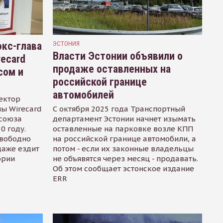
кс-глава
ЭСТОНИЯ
Власти Эстонии объявили о
recard
продаже оставленных на
сом и
российской границе
автомобилей
ектор
ы Wirecard
С октября 2025 года Транспортный
осоюза
департамент Эстонии начнет изымать
0 году.
оставленные на парковке возле КПП
свободно
на российской границе автомобили, а
даже ездит
потом - если их законные владельцы
ории
не объявятся через месяц - продавать.
Об этом сообщает эстонское издание
ERR