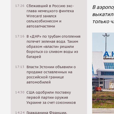
17:26
Сбежавший в Россию экс-
В аэропо
глава немецкого финтеха
выкатилс
Wirecard занялся
только 
сельхозбизнесом и
автозапчастями
17:16
В «ДНР» по трубам отопления
потечет зеленая вода. Таким
образом «власти» решили
бороться со сливом воды из
батарей
17:13
Власти Эстонии объявили о
продаже оставленных на
российской границе
автомобилей
14:30
США одобрили поставку
первой партии оружия
Украине за счет союзников
14:24
Гражданина Франции,