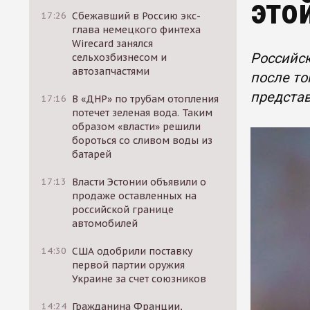
это
17:26
Сбежавший в Россию экс-
глава немецкого финтеха
Wirecard занялся
Российск
сельхозбизнесом и
автозапчастями
после то
представ
17:16
В «ДНР» по трубам отопления
потечет зеленая вода. Таким
образом «власти» решили
бороться со сливом воды из
батарей
17:13
Власти Эстонии объявили о
продаже оставленных на
российской границе
автомобилей
14:30
США одобрили поставку
первой партии оружия
Украине за счет союзников
14:24
Гражданина Франции,