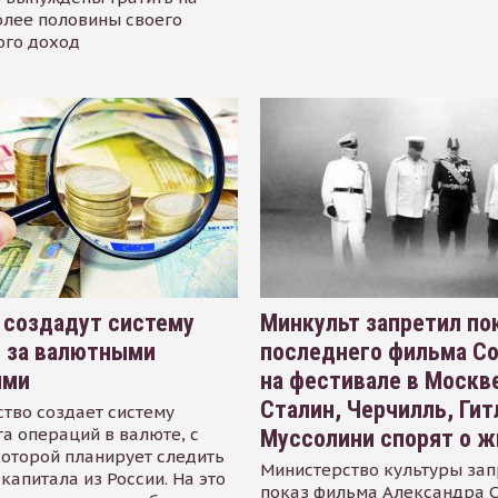
олее половины своего
ого доход
 создадут систему
Минкульт запретил по
я за валютными
последнего фильма С
ями
на фестивале в Москве
Сталин, Черчилль, Гит
тво создает систему
а операций в валюте, с
Муссолини спорят о ж
оторой планирует следить
Министерство культуры зап
капитала из России. На это
показ фильма Александра 