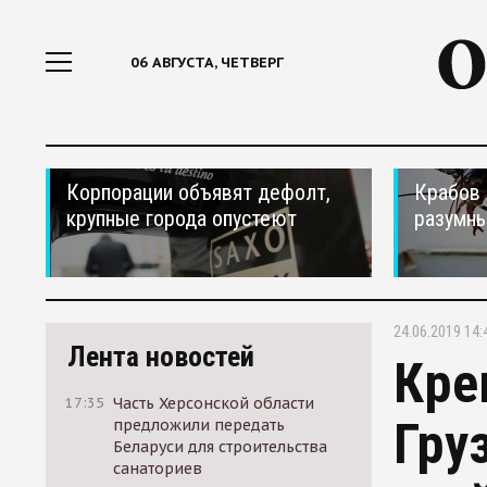
06 АВГУСТА, ЧЕТВЕРГ
Корпорации объявят дефолт,
Крабов 
крупные города опустеют
разумн
24.06.2019 14:
Лента новостей
Кре
17:35
Часть Херсонской области
Гру
предложили передать
Беларуси для строительства
санаториев