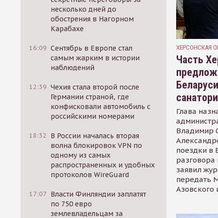
несколько дней до
обострения в Нагорном
Карабахе
ХЕРСОНСКАЯ О
16:09
Сентябрь в Европе стал
Часть Хе
самым жарким в истории
наблюдений
предлож
Беларуси
12:39
Чехия стала второй после
санатор
Германии страной, где
конфисковали автомобиль с
Глава назн
российскими номерами
администр
Владимир С
18:32
В России началась вторая
Александр
волна блокировок VPN по
поездки в 
одному из самых
разговора 
распространенных и удобных
заявил жур
протоколов WireGuard
передать М
Азовского 
17:07
Власти Финляндии заплатят
по 750 евро
землевладельцам за