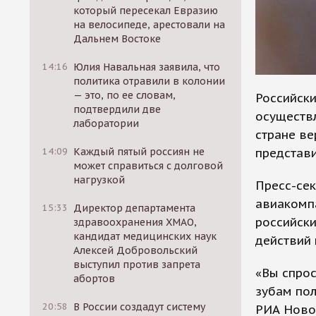
который пересекал Евразию
на велосипеде, арестовали на
Дальнем Востоке
14:16
Юлия Навальная заявила, что
политика отравили в колонии
— это, по ее словам,
Российски
подтвердили две
осуществл
лаборатории
стране ве
представи
14:09
Каждый пятый россиян не
может справиться с долговой
нагрузкой
Пресс-сек
авиакомпа
15:33
Директор департамента
российски
здравоохранения ХМАО,
кандидат медицинских наук
действий 
Алексей Добровольский
выступил против запрета
«Вы спрос
абортов
зубам пол
20:58
В России создадут систему
РИА Ново