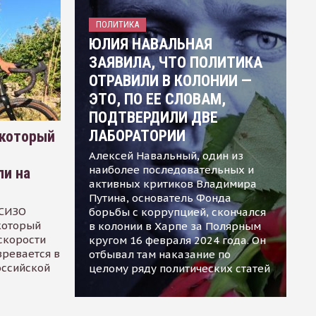
ПОЛИТИКА
ЮЛИЯ НАВАЛЬНАЯ
ЗАЯВИЛА, ЧТО ПОЛИТИКА
ОТРАВИЛИ В КОЛОНИИ —
ЭТО, ПО ЕЕ СЛОВАМ,
ПОДТВЕРДИЛИ ДВЕ
ЛАБОРАТОРИИ
 который
Алексей Навальный, один из
наиболее последовательных и
ли на
активных критиков Владимира
Путина, основатель Фонда
 СИЗО
борьбы с коррупцией, скончался
 который
в колонии в Харпе за Полярным
скорости
кругом 16 февраля 2024 года. Он
зревается в
отбывал там наказание по
оссийской
целому ряду политических статей