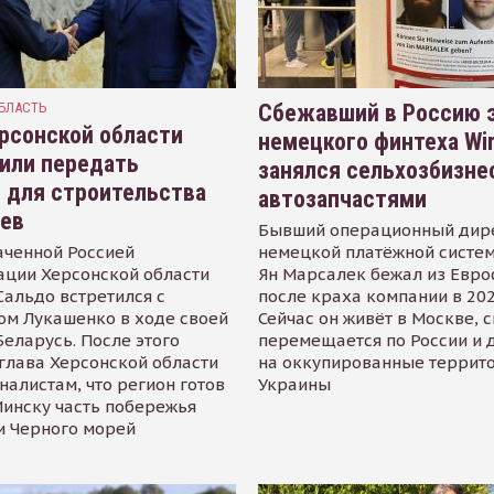
БЛАСТЬ
Сбежавший в Россию э
рсонской области
немецкого финтеха Wi
или передать
занялся сельхозбизне
 для строительства
автозапчастями
иев
Бывший операционный дир
аченной Россией
немецкой платёжной систем
ации Херсонской области
Ян Марсалек бежал из Евр
альдо встретился с
после краха компании в 202
ом Лукашенко в ходе своей
Сейчас он живёт в Москве, 
Беларусь. После этого
перемещается по России и 
глава Херсонской области
на оккупированные террит
налистам, что регион готов
Украины
инску часть побережья
и Черного морей