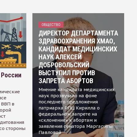
ОБЩЕСТВО
ДИРЕКТОР ДЕПАРТАМЕНТА
ЗДРАВООХРАНЕНИЯ ХМАО,
КАНДИДАТ МЕДИЦИНСКИХ
НАУК АЛЕКСЕЙ
ДОБРОВОЛЬСКИЙ
ВЫСТУПИЛ ПРОТИВ
 России
ЗАПРЕТА АБОРТОВ
Мнение кандидата медицинских
мические
наук прозвучало на фоне
все
последнего предложения
 ВВП в
патриарха РПЦ Кирилла о
торой
федеральном запрете на
ост
«склонение» к абортам и
едитования
заявления сенатора Маргариты
 со стороны
Павловой