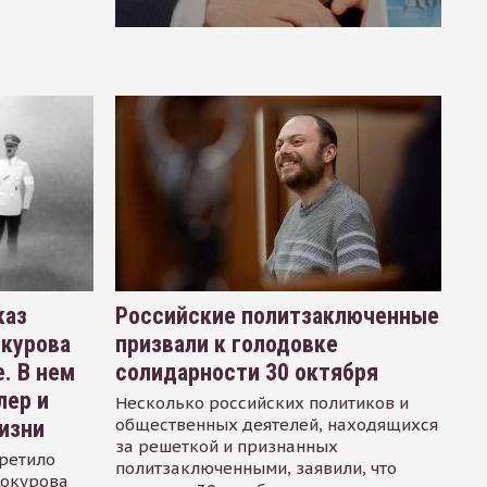
каз
Российские политзаключенные
окурова
призвали к голодовке
. В нем
солидарности 30 октября
лер и
Несколько российских политиков и
общественных деятелей, находящихся
изни
за решеткой и признанных
ретило
политзаключенными, заявили, что
Сокурова