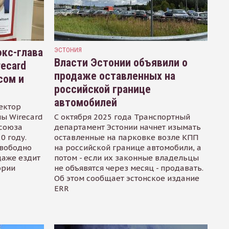
кс-глава
ЭСТОНИЯ
Власти Эстонии объявили о
recard
продаже оставленных на
сом и
российской границе
автомобилей
ектор
ы Wirecard
С октября 2025 года Транспортный
осоюза
департамент Эстонии начнет изымать
0 году.
оставленные на парковке возле КПП
свободно
на российской границе автомобили, а
даже ездит
потом - если их законные владельцы
ории
не объявятся через месяц - продавать.
Об этом сообщает эстонское издание
ERR