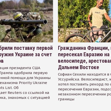
рили поставку первой
Гражданина Франции,
ружия Украине за счет
пересекал Евразию на
ов
велосипеде, арестова
Дальнем Востоке
ация президента США
Трампа одобрила первую
Софиан Сехили находится в
енной помощи для Украины
Уссурийска. Велосипедист,
еханизма Priority Ukraine
хотел поставить рекорд по 
s List. Об
пересечения Евразии, подо
ает Reuters со ссылкой на
незаконном пересечении р
ика, знакомых с ситуацией
границы