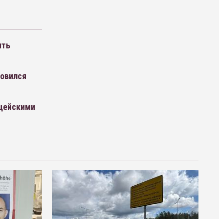
ить
новился
ицейскими