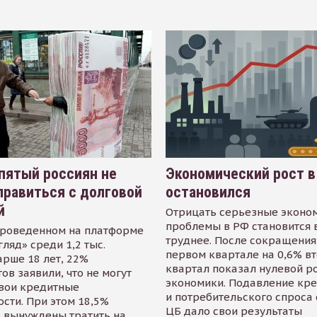
пятый россиян не
Экономический рост в
равиться с долговой
остановился
й
Отрицать серьезные эконо
проблемы в РФ становится 
проведенном на платформе
труднее. После сокращения
гляд» среди 1,2 тыс.
первом квартале на 0,6% в
арше 18 лет, 22%
квартал показал нулевой р
ов заявили, что не могут
экономики. Подавление кр
свои кредитные
и потребительского спроса
сти. При этом 18,5%
ЦБ дало свои результаты
 вынуждены тратить на