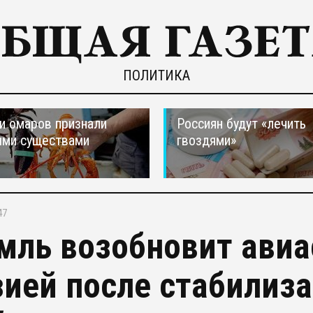
ПОЛИТИКА
и омаров признали
Россиян будут «лечить
ыми существами
гвоздями»
47
мль возобновит авиа
зией после стабилиз