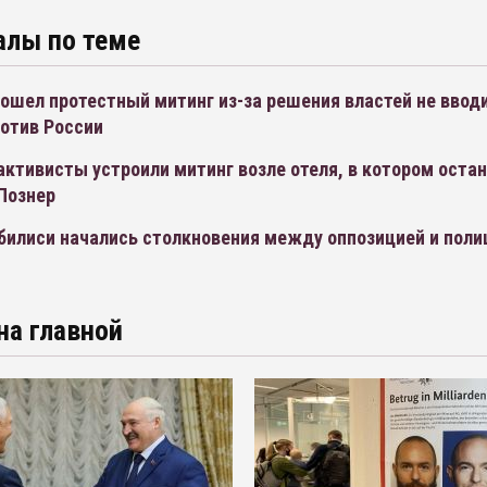
алы по теме
рошел протестный митинг из-за решения властей не ввод
ротив России
активисты устроили митинг возле отеля, в котором оста
Познер
Тбилиси начались столкновения между оппозицией и пол
на главной