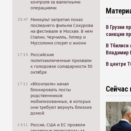
контроля за валютными
операциями
Матери
20:47
Минкульт запретил показ
последнего фильма Сокурова
В Грузии п
на фестивале в Москве. В нем
санкции п
Сталин, Черчилль, Гитлер и
Муссолини спорят о жизни
В Тбилиси 
Владимир 
17:10
Российские
политзаключенные призвали
В центре 
к голодовке солидарности 30
октября
17:12
«ВКонтакте» начал
Сейчас 
блокировать посты
родственников
мобилизованных, в которых
они требуют вернуть близких
домой
14:11
Россия, США и ЕС провели
секретные переговоры за