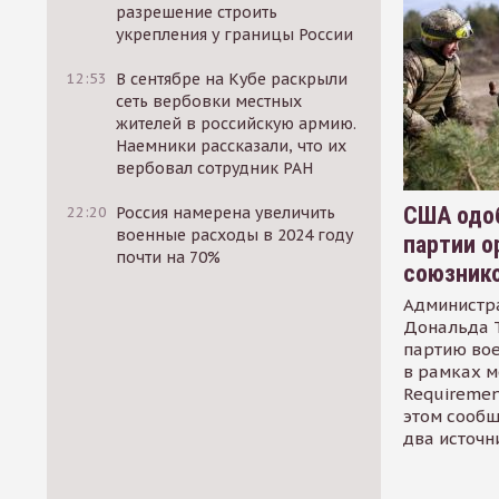
разрешение строить
укрепления у границы России
12:53
В сентябре на Кубе раскрыли
сеть вербовки местных
жителей в российскую армию.
Наемники рассказали, что их
вербовал сотрудник РАН
США одоб
22:20
Россия намерена увеличить
военные расходы в 2024 году
партии о
почти на 70%
союзник
Администр
Дональда 
партию во
в рамках м
Requirement
этом сообщ
два источн