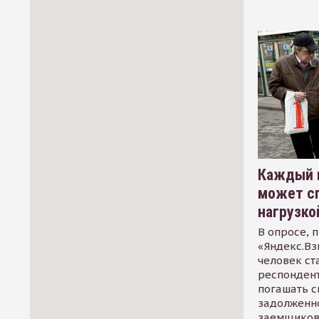
Каждый 
может сп
нагрузко
В опросе, 
«Яндекс.Вз
человек ст
респондент
погашать 
задолженно
заемщиков