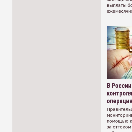
выплаты б
ежемесячн
В России
контрол
операци
Правительс
мониторинг
помощью к
за оттоком 