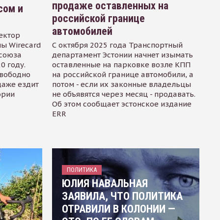
продаже оставленных на
сом и
российской границе
автомобилей
ектор
ы Wirecard
С октября 2025 года Транспортный
осоюза
департамент Эстонии начнет изымать
0 году.
оставленные на парковке возле КПП
свободно
на российской границе автомобили, а
даже ездит
потом - если их законные владельцы
ории
не объявятся через месяц - продавать.
Об этом сообщает эстонское издание
ERR
ПОЛИТИКА
ЮЛИЯ НАВАЛЬНАЯ
ЗАЯВИЛА, ЧТО ПОЛИТИКА
ОТРАВИЛИ В КОЛОНИИ —