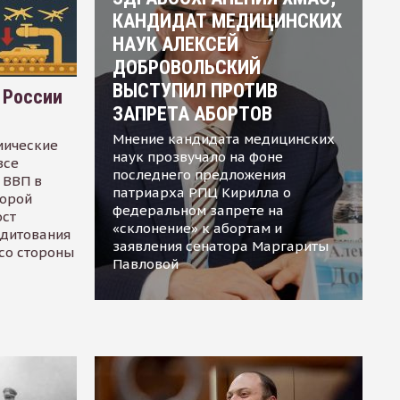
КАНДИДАТ МЕДИЦИНСКИХ
НАУК АЛЕКСЕЙ
ДОБРОВОЛЬСКИЙ
ВЫСТУПИЛ ПРОТИВ
 России
ЗАПРЕТА АБОРТОВ
Мнение кандидата медицинских
мические
наук прозвучало на фоне
все
последнего предложения
 ВВП в
патриарха РПЦ Кирилла о
торой
федеральном запрете на
ост
«склонение» к абортам и
едитования
заявления сенатора Маргариты
 со стороны
Павловой