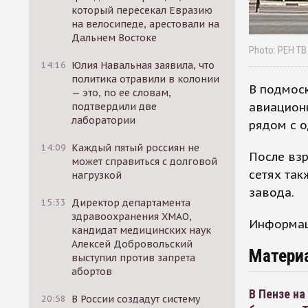
который пересекал Евразию
на велосипеде, арестовали на
Дальнем Востоке
Photo: РЕН ТВ
14:16
Юлия Навальная заявила, что
политика отравили в колонии
В подмос
— это, по ее словам,
авиационн
подтвердили две
лаборатории
рядом с о
14:09
Каждый пятый россиян не
После вз
может справиться с долговой
сетях та
нагрузкой
завода.
15:33
Директор департамента
здравоохранения ХМАО,
Информаци
кандидат медицинских наук
Алексей Добровольский
Матери
выступил против запрета
абортов
В Пензе н
20:58
В России создадут систему