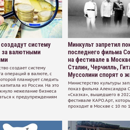
 создадут систему
Минкульт запретил по
я за валютными
последнего фильма С
ями
на фестивале в Москве
Сталин, Черчилль, Гит
тво создает систему
а операций в валюте, с
Муссолини спорят о ж
оторой планирует следить
Министерство культуры зап
капитала из России. На это
показ фильма Александра 
кнуло нежелание бизнеса
«Сказка», вышедшего в 2022
аться к предупреждениям
фестивале КАРО.Арт, котор
проходит в Москве с 10 по 