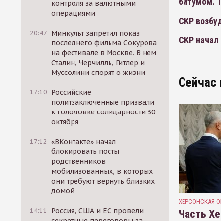
битумом. Т
контроля за валютными
операциями
СКР возбуд
20:47
Минкульт запретил показ
СКР начал 
последнего фильма Сокурова
на фестивале в Москве. В нем
Сталин, Черчилль, Гитлер и
Муссолини спорят о жизни
Сейчас 
17:10
Российские
политзаключенные призвали
к голодовке солидарности 30
октября
17:12
«ВКонтакте» начал
блокировать посты
родственников
мобилизованных, в которых
они требуют вернуть близких
домой
ХЕРСОНСКАЯ О
14:11
Россия, США и ЕС провели
Часть Хе
секретные переговоры за