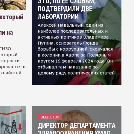
ЭТО, ПО ЕЕ СЛОВАМ,
ПОДТВЕРДИЛИ ДВЕ
ЛАБОРАТОРИИ
 который
Алексей Навальный, один из
наиболее последовательных и
ли на
активных критиков Владимира
Путина, основатель Фонда
 СИЗО
борьбы с коррупцией, скончался
 который
в колонии в Харпе за Полярным
скорости
кругом 16 февраля 2024 года. Он
зревается в
отбывал там наказание по
оссийской
целому ряду политических статей
ОБЩЕСТВО
ДИРЕКТОР ДЕПАРТАМЕНТА
ЗДРАВООХРАНЕНИЯ ХМАО,