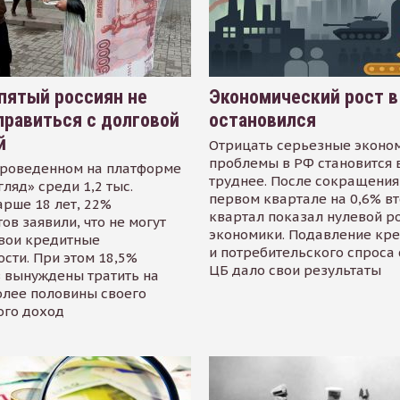
пятый россиян не
Экономический рост в
равиться с долговой
остановился
й
Отрицать серьезные эконо
проблемы в РФ становится 
проведенном на платформе
труднее. После сокращения
гляд» среди 1,2 тыс.
первом квартале на 0,6% в
арше 18 лет, 22%
квартал показал нулевой р
ов заявили, что не могут
экономики. Подавление кр
свои кредитные
и потребительского спроса
сти. При этом 18,5%
ЦБ дало свои результаты
 вынуждены тратить на
олее половины своего
ого доход