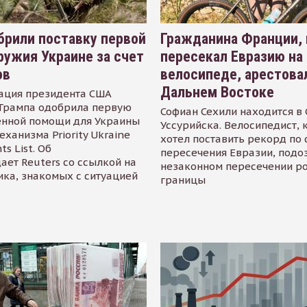
рили поставку первой
Гражданина Франции,
ружия Украине за счет
пересекал Евразию на
ов
велосипеде, арестова
Дальнем Востоке
ация президента США
Трампа одобрила первую
Софиан Сехили находится в
енной помощи для Украины
Уссурийска. Велосипедист,
еханизма Priority Ukraine
хотел поставить рекорд по 
s List. Об
пересечения Евразии, подо
ает Reuters со ссылкой на
незаконном пересечении р
ика, знакомых с ситуацией
границы