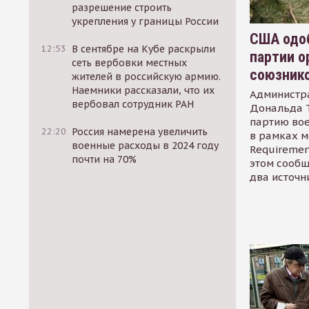
разрешение строить
укрепления у границы России
США одоб
12:53
В сентябре на Кубе раскрыли
партии о
сеть вербовки местных
союзник
жителей в российскую армию.
Наемники рассказали, что их
Администр
вербовал сотрудник РАН
Дональда 
партию во
22:20
Россия намерена увеличить
в рамках м
военные расходы в 2024 году
Requirement
почти на 70%
этом сообщ
два источн