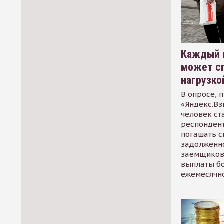
Каждый 
может сп
нагрузко
В опросе, 
«Яндекс.Вз
человек ст
респондент
погашать 
задолженно
заемщиков
выплаты б
ежемесячн