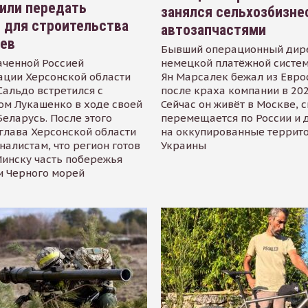
или передать
занялся сельхозбизне
 для строительства
автозапчастями
иев
Бывший операционный дир
аченной Россией
немецкой платёжной систем
ации Херсонской области
Ян Марсалек бежал из Евр
альдо встретился с
после краха компании в 202
ом Лукашенко в ходе своей
Сейчас он живёт в Москве, 
Беларусь. После этого
перемещается по России и 
глава Херсонской области
на оккупированные террит
налистам, что регион готов
Украины
инску часть побережья
и Черного морей