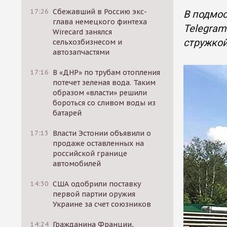
17:26
Сбежавший в Россию экс-
В подмос
глава немецкого финтеха
Telegram
Wirecard занялся
стружко
сельхозбизнесом и
автозапчастями
17:16
В «ДНР» по трубам отопления
потечет зеленая вода. Таким
образом «власти» решили
бороться со сливом воды из
батарей
17:13
Власти Эстонии объявили о
продаже оставленных на
российской границе
автомобилей
14:30
США одобрили поставку
первой партии оружия
Украине за счет союзников
14:24
Гражданина Франции,