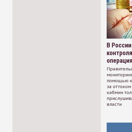
В России
контрол
операци
Правительс
мониторинг
помощью к
за оттоком 
кабмин тол
прислушив
власти