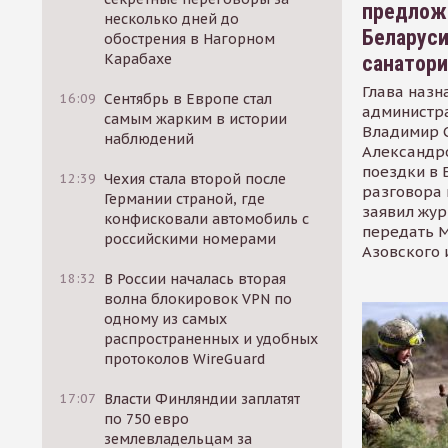
предлож
несколько дней до
Беларуси
обострения в Нагорном
Карабахе
санатор
Глава назн
16:09
Сентябрь в Европе стал
администр
самым жарким в истории
Владимир С
наблюдений
Александр
поездки в 
12:39
Чехия стала второй после
разговора 
Германии страной, где
заявил жур
конфисковали автомобиль с
передать М
российскими номерами
Азовского 
18:32
В России началась вторая
волна блокировок VPN по
одному из самых
распространенных и удобных
протоколов WireGuard
17:07
Власти Финляндии заплатят
по 750 евро
землевладельцам за