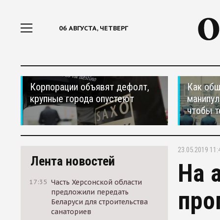
06 АВГУСТА, ЧЕТВЕРГ
Корпорации объявят дефолт,
Как общ
крупные города опустеют
манипул
чтобы т
23.05.2019 11:
Лента новостей
На 
17:35
Часть Херсонской области
про
предложили передать
Беларуси для строительства
санаториев