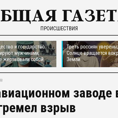
ПРОИСШЕСТВИЯ
ество и государство
Треть россиян уверены,
ируют мужчинами,
Солнце вращается вокр
е жертвовали собой
Земли
48
авиационном заводе 
гремел взрыв