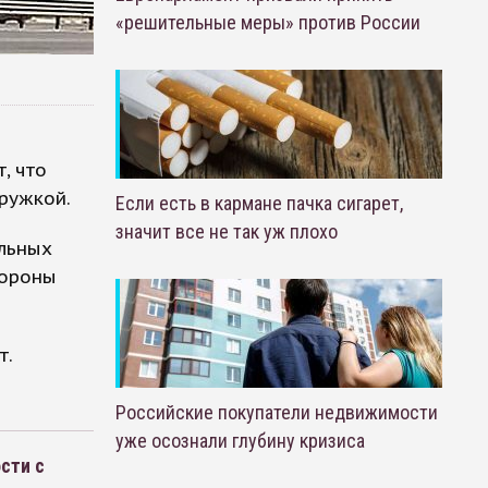
«решительные меры» против России
, что
ружкой.
Если есть в кармане пачка сигарет,
значит все не так уж плохо
льных
тороны
т.
Российские покупатели недвижимости
уже осознали глубину кризиса
сти с