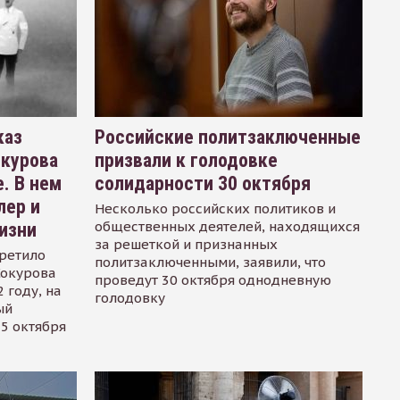
каз
Российские политзаключенные
окурова
призвали к голодовке
. В нем
солидарности 30 октября
лер и
Несколько российских политиков и
общественных деятелей, находящихся
изни
за решеткой и признанных
ретило
политзаключенными, заявили, что
Сокурова
проведут 30 октября однодневную
 году, на
голодовку
ый
15 октября