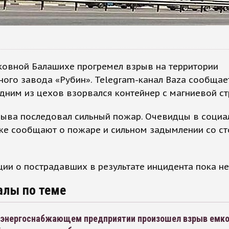
ковной Балашихе прогремел взрыв на территории
ого завода «Рубин». Telegram-канал Baza сообщает
дним из цехов взорвался контейнер с магниевой ст
рыва последовал сильный пожар. Очевидцы в социа
кже сообщают о пожаре и сильном задымлении со с
и о пострадавших в результате инцидента пока не
алы по теме
а энергоснабжающем предприятии произошел взрыв емко