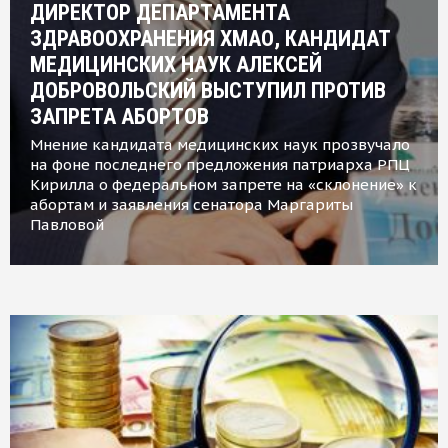
ДИРЕКТОР ДЕПАРТАМЕНТА
ЗДРАВООХРАНЕНИЯ ХМАО, КАНДИДАТ
МЕДИЦИНСКИХ НАУК АЛЕКСЕЙ
ДОБРОВОЛЬСКИЙ ВЫСТУПИЛ ПРОТИВ
ЗАПРЕТА АБОРТОВ
Мнение кандидата медицинских наук прозвучало
на фоне последнего предложения патриарха РПЦ
Кирилла о федеральном запрете на «склонение» к
абортам и заявления сенатора Маргариты
Павловой