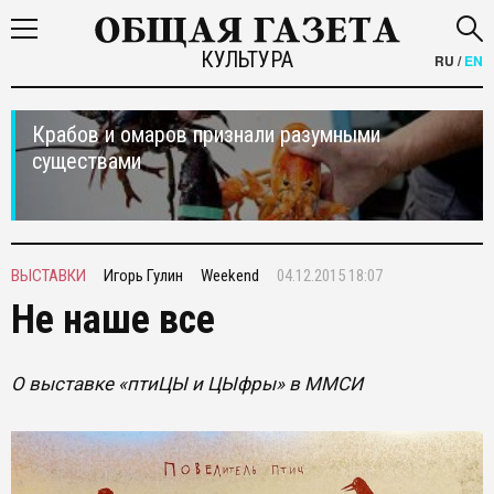
КУЛЬТУРА
RU
/
EN
Крабов и омаров признали разумными
существами
ВЫСТАВКИ
Игорь Гулин
Weekend
04.12.2015 18:07
Не наше все
О выставке «птиЦЫ и ЦЫфры» в ММСИ