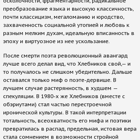
осколочности, фрагментарности, радикальное
преобразование языка и высокую классичность,
почти классицизм, мегаломанию и юродство,
захваченность социальной утопией и любовь к
разным мелким духам, идеальную вписанность в
эпоху и виртуозное из нее ускользание.
После смерти поэта революционный авангард
лучше всего делал вид, что Хлебников свой,— и
то получалось не слишком убедительно. Дальше
оставался только миф о поэте-дервише. В
лучшем случае растерянность, в худшем —
спекуляции. В 1980-х же Хлебников (вместе с
обэриутами) стал частью перестроечной
иронической культуры. В такой интерпретации
тотальность, всеохватность его мифа и поэтики
превратилась в распад, предельная, истовая вера
стала сомнением в возможности стройной