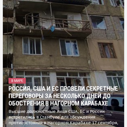
В МИРЕ
РОССИЯ, США И ЕС ПРОВЕЛИ СЕКРЕТНЫЕ
ПЕРЕГОВОРЫ ЗА НЕСКОЛЬКО ДНЕЙ ДО
ОБОСТРЕНИЯ В НАГОРНОМ КАРАБАХЕ
Высшие должностные лица США, ЕС и России
встретились в Стамбуле для обсуждения
противостояния в Нагорном Карабахе 17 сентября,