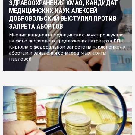
ЗДРАВООХРАНЕНИЯ ХМАО, КАНДИДАТ
МЕДИЦИНСКИХ НАУК АЛЕКСЕЙ
ДОБРОВОЛЬСКИЙ ВЫСТУПИЛ ПРОТИВ
ЗАПРЕТА АБОРТОВ
Мнение кандидата медицинских наук прозвучало
на фоне последнего предложения патриарха РПЦ
Кирилла о федеральном запрете на «склонение» к
абортам и заявления сенатора Маргариты
Павловой