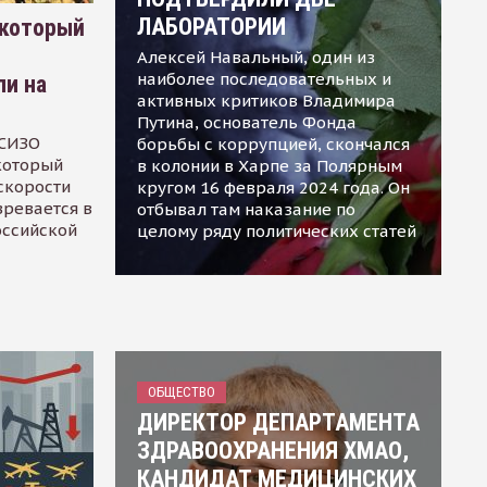
ЛАБОРАТОРИИ
 который
Алексей Навальный, один из
наиболее последовательных и
ли на
активных критиков Владимира
Путина, основатель Фонда
 СИЗО
борьбы с коррупцией, скончался
 который
в колонии в Харпе за Полярным
скорости
кругом 16 февраля 2024 года. Он
зревается в
отбывал там наказание по
оссийской
целому ряду политических статей
ОБЩЕСТВО
ДИРЕКТОР ДЕПАРТАМЕНТА
ЗДРАВООХРАНЕНИЯ ХМАО,
КАНДИДАТ МЕДИЦИНСКИХ