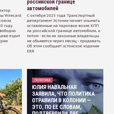
российской границе
автомобилей
ектор
ы Wirecard
С октября 2025 года Транспортный
осоюза
департамент Эстонии начнет изымать
0 году.
оставленные на парковке возле КПП
свободно
на российской границе автомобили, а
даже ездит
потом - если их законные владельцы
ории
не объявятся через месяц - продавать.
Об этом сообщает эстонское издание
ERR
ПОЛИТИКА
ЮЛИЯ НАВАЛЬНАЯ
ЗАЯВИЛА, ЧТО ПОЛИТИКА
ОТРАВИЛИ В КОЛОНИИ —
ЭТО, ПО ЕЕ СЛОВАМ,
ПОДТВЕРДИЛИ ДВЕ