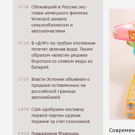
17:26
Сбежавший в Россию экс-
глава немецкого финтеха
Wirecard занялся
сельхозбизнесом и
автозапчастями
17:16
В «ДНР» по трубам отопления
потечет зеленая вода. Таким
образом «власти» решили
бороться со сливом воды из
батарей
17:13
Власти Эстонии объявили о
продаже оставленных на
российской границе
автомобилей
14:30
США одобрили поставку
первой партии оружия
Украине за счет союзников
Современ
14:24
Гражданина Франции,