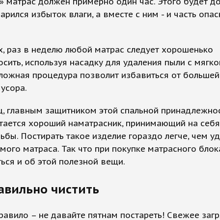
 матрас должен примерно один час. Этого будет до
арился избыток влаги, а вместе с ним - и часть опа
, раз в неделю любой матрас следует хорошенько
сить, используя насадку для удаления пыли с мягко
ложная процедура позволит избавиться от большей
усора.
ц, главным защитником этой спальной принадлежно
тается хороший наматрасник, принимающий на себя
ьбы. Постирать такое изделие гораздо легче, чем у
амого матраса. Так что при покупке матрасного блок
ься и об этой полезной вещи.
авильно чистить
равило – не давайте пятнам постареть! Свежее заг