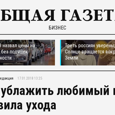
БИЗНЕС
 назвал цены на
Треть россиян уверены,
 без подушек
Солнце вращается вокр
ности
Земли
едакция
17.01.2018 13:25
 ублажить любимый 
вила ухода