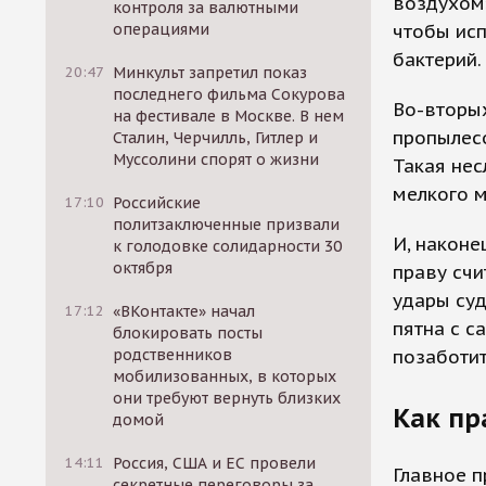
воздухом»
контроля за валютными
чтобы исп
операциями
бактерий.
20:47
Минкульт запретил показ
последнего фильма Сокурова
Во-вторых
на фестивале в Москве. В нем
пропылесо
Сталин, Черчилль, Гитлер и
Муссолини спорят о жизни
Такая нес
мелкого м
17:10
Российские
политзаключенные призвали
И, наконе
к голодовке солидарности 30
октября
праву счи
удары суд
17:12
«ВКонтакте» начал
пятна с с
блокировать посты
позаботит
родственников
мобилизованных, в которых
они требуют вернуть близких
Как пр
домой
14:11
Россия, США и ЕС провели
Главное п
секретные переговоры за