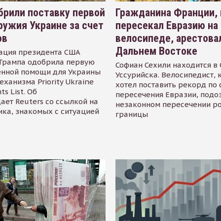
рили поставку первой
Гражданина Франции,
ружия Украине за счет
пересекал Евразию на
ов
велосипеде, арестова
Дальнем Востоке
ация президента США
Трампа одобрила первую
Софиан Сехили находится в
енной помощи для Украины
Уссурийска. Велосипедист,
еханизма Priority Ukraine
хотел поставить рекорд по 
s List. Об
пересечения Евразии, подо
ает Reuters со ссылкой на
незаконном пересечении р
ика, знакомых с ситуацией
границы