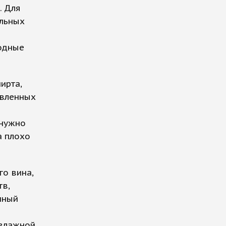
. Для
ильных
одные
ирта,
овленных
 нужно
а плохо
го вина,
в,
нный
 влажной