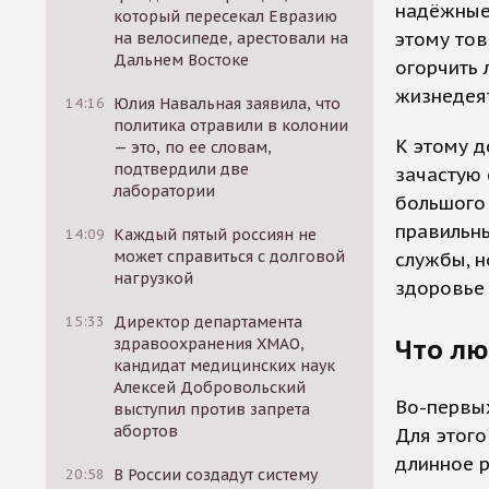
надёжные 
который пересекал Евразию
этому тов
на велосипеде, арестовали на
Дальнем Востоке
огорчить
жизнедеят
14:16
Юлия Навальная заявила, что
политика отравили в колонии
К этому д
— это, по ее словам,
подтвердили две
зачастую 
лаборатории
большого
правильны
14:09
Каждый пятый россиян не
может справиться с долговой
службы, н
нагрузкой
здоровье 
15:33
Директор департамента
Что лю
здравоохранения ХМАО,
кандидат медицинских наук
Алексей Добровольский
Во-первых
выступил против запрета
абортов
Для этого
длинное р
20:58
В России создадут систему