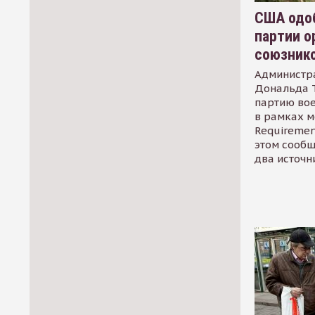
США одоб
партии о
союзник
Администр
Дональда 
партию во
в рамках м
Requirement
этом сообщ
два источн