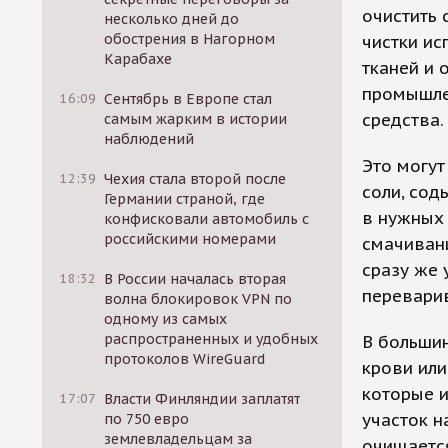
очистить 
несколько дней до
обострения в Нагорном
чистки ис
Карабахе
тканей и 
промышле
16:09
Сентябрь в Европе стал
средства.
самым жарким в истории
наблюдений
Это могут
12:39
Чехия стала второй после
соли, сод
Германии страной, где
в нужных 
конфисковали автомобиль с
российскими номерами
смачиван
сразу же 
18:32
В России началась вторая
переварив
волна блокировок VPN по
одному из самых
распространенных и удобных
В большин
протоколов WireGuard
крови ил
которые и
17:07
Власти Финляндии заплатят
участок н
по 750 евро
землевладельцам за
очищаетс