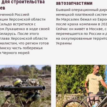
 для строительства
автозапчастями
иев
Бывший операционный дир
аченной Россией
немецкой платёжной систем
ации Херсонской области
Ян Марсалек бежал из Евр
альдо встретился с
после краха компании в 202
ом Лукашенко в ходе своей
Сейчас он живёт в Москве, 
Беларусь. После этого
перемещается по России и 
глава Херсонской области
на оккупированные террит
налистам, что регион готов
Украины
инску часть побережья
и Черного морей