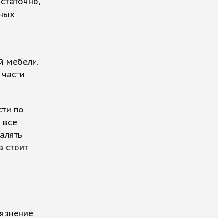
статочно,
сных
й мебели.
 части
сти по
 все
далять
а стоит
рязнение