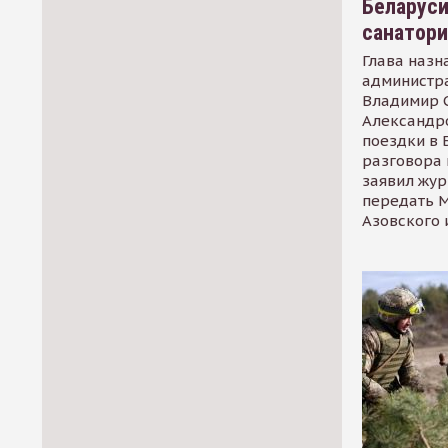
Беларуси
санатор
Глава назн
администр
Владимир С
Александр
поездки в 
разговора 
заявил жур
передать М
Азовского 