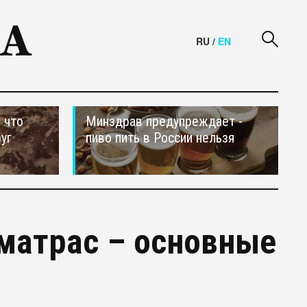
RU
/
EN
 что
Минздрав предупреждает -
уг
пиво пить в России нельзя
матрас – основные