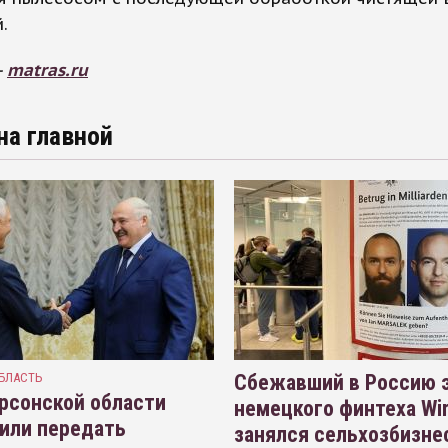
й.
-
matras.ru
на главной
БЛАСТЬ
Сбежавший в Россию э
рсонской области
немецкого финтеха Wi
или передать
занялся сельхозбизне