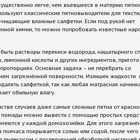
существенно легче, чем въевшееся в материю пятно
пользуют классические пятновыводители для текст
очищающие влажные салфетки. Если под рукой нет
нной химии, то можно попробовать известные нар
 быть растворы перекиси водорода, нашатырного сп
ы, лимонной кислоты и других ингредиентов, пригот
пропорциях. Основная задача – не перебрать со
ием загрязнённой поверхности. Излишек жидкости
удалять салфеткой, так как любая матрасная начинк
ает обильную влагу.
стве случаев даже самые сложные пятна от красно
и помады можно вывести с помощью простых средст
меются у каждой домохозяйки. Для этого загрязнё
а полчаса покрывается солью или содой, после чего
я пылесосом с последующей обработкой чистящей