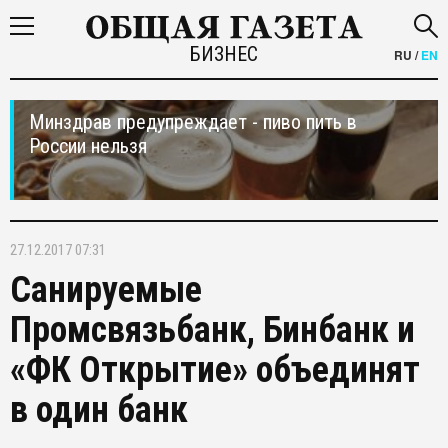
БИЗНЕС
RU
/
EN
Минздрав предупреждает - пиво пить в
России нельзя
27.12.2017 07:31
Санируемые
Промсвязьбанк, Бинбанк и
«ФК Открытие» объединят
в один банк