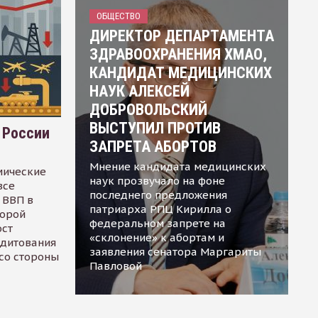
ОБЩЕСТВО
ДИРЕКТОР ДЕПАРТАМЕНТА
ЗДРАВООХРАНЕНИЯ ХМАО,
КАНДИДАТ МЕДИЦИНСКИХ
НАУК АЛЕКСЕЙ
ДОБРОВОЛЬСКИЙ
ВЫСТУПИЛ ПРОТИВ
 России
ЗАПРЕТА АБОРТОВ
Мнение кандидата медицинских
мические
наук прозвучало на фоне
все
последнего предложения
 ВВП в
патриарха РПЦ Кирилла о
торой
федеральном запрете на
ост
«склонение» к абортам и
едитования
заявления сенатора Маргариты
 со стороны
Павловой