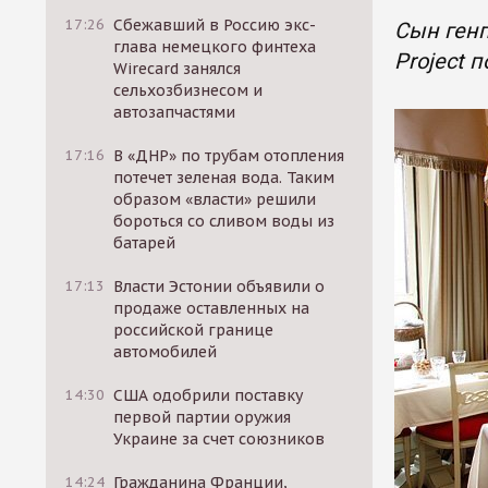
17:26
Сбежавший в Россию экс-
Сын генп
глава немецкого финтеха
Project 
Wirecard занялся
сельхозбизнесом и
автозапчастями
17:16
В «ДНР» по трубам отопления
потечет зеленая вода. Таким
образом «власти» решили
бороться со сливом воды из
батарей
17:13
Власти Эстонии объявили о
продаже оставленных на
российской границе
автомобилей
14:30
США одобрили поставку
первой партии оружия
Украине за счет союзников
14:24
Гражданина Франции,