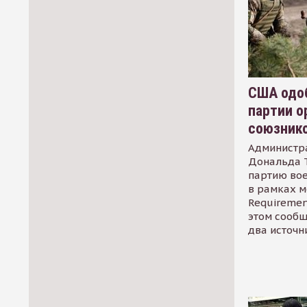
США одоб
партии о
союзник
Администр
Дональда 
партию во
в рамках м
Requirement
этом сообщ
два источн