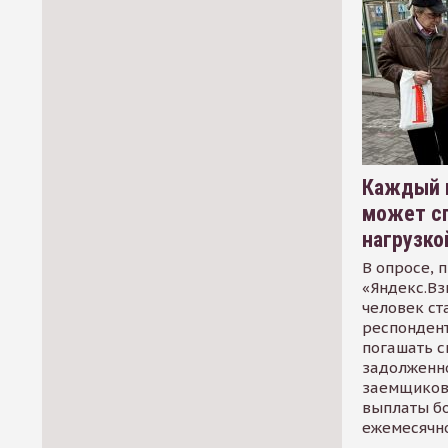
Каждый 
может сп
нагрузко
В опросе, 
«Яндекс.Вз
человек ст
респондент
погашать 
задолженно
заемщиков
выплаты б
ежемесячн