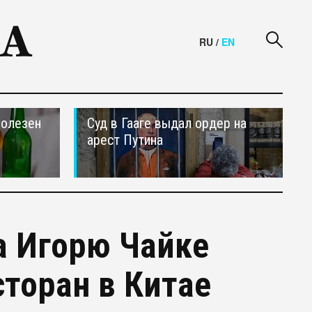
RU
/
EN
полезен
Суд в Гааге выдал ордер на
арест Путина
а Игорю Чайке
торан в Китае