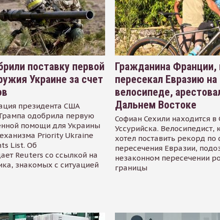
рили поставку первой
Гражданина Франции,
ружия Украине за счет
пересекал Евразию на
ов
велосипеде, арестова
Дальнем Востоке
ация президента США
Трампа одобрила первую
Софиан Сехили находится в
енной помощи для Украины
Уссурийска. Велосипедист,
еханизма Priority Ukraine
хотел поставить рекорд по 
s List. Об
пересечения Евразии, подо
ает Reuters со ссылкой на
незаконном пересечении р
ика, знакомых с ситуацией
границы