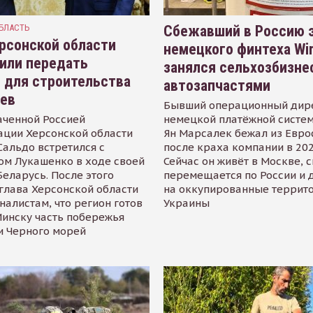
БЛАСТЬ
Сбежавший в Россию э
рсонской области
немецкого финтеха Wi
или передать
занялся сельхозбизне
 для строительства
автозапчастями
иев
Бывший операционный дир
аченной Россией
немецкой платёжной систем
ации Херсонской области
Ян Марсалек бежал из Евр
альдо встретился с
после краха компании в 202
ом Лукашенко в ходе своей
Сейчас он живёт в Москве, 
Беларусь. После этого
перемещается по России и 
глава Херсонской области
на оккупированные террит
налистам, что регион готов
Украины
инску часть побережья
и Черного морей