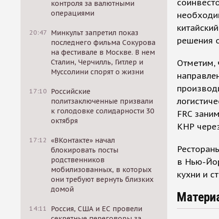
соинвесто
контроля за валютными
операциями
необходим
китайский
20:47
Минкульт запретил показ
решения о
последнего фильма Сокурова
на фестивале в Москве. В нем
Отметим, 
Сталин, Черчилль, Гитлер и
Муссолини спорят о жизни
направлен
производи
17:10
Российские
логистиче
политзаключенные призвали
к голодовке солидарности 30
FRC заним
октября
КНР чере
17:12
«ВКонтакте» начал
Рестораны
блокировать посты
родственников
в Нью-Йо
мобилизованных, в которых
кухни и с
они требуют вернуть близких
домой
Матери
14:11
Россия, США и ЕС провели
секретные переговоры за