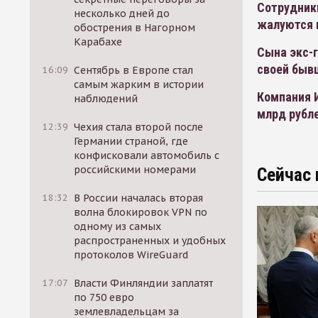
Сотрудник
несколько дней до
жалуются 
обострения в Нагорном
Карабахе
Сына экс-г
своей быв
16:09
Сентябрь в Европе стал
самым жарким в истории
Компания И
наблюдений
млрд рубл
12:39
Чехия стала второй после
Германии страной, где
конфисковали автомобиль с
российскими номерами
Сейчас 
18:32
В России началась вторая
волна блокировок VPN по
одному из самых
распространенных и удобных
протоколов WireGuard
17:07
Власти Финляндии заплатят
по 750 евро
землевладельцам за