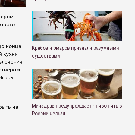
нером
торого
до конца
Крабов и омаров признали разумными
й кухни
существами
влечения
артнером
Игорь
Минздрав предупреждает - пиво пить в
рыть на
России нельзя