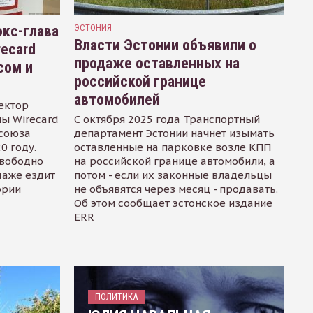
кс-глава
ЭСТОНИЯ
Власти Эстонии объявили о
recard
продаже оставленных на
сом и
российской границе
автомобилей
ектор
ы Wirecard
С октября 2025 года Транспортный
осоюза
департамент Эстонии начнет изымать
0 году.
оставленные на парковке возле КПП
свободно
на российской границе автомобили, а
даже ездит
потом - если их законные владельцы
ории
не объявятся через месяц - продавать.
Об этом сообщает эстонское издание
ERR
ПОЛИТИКА