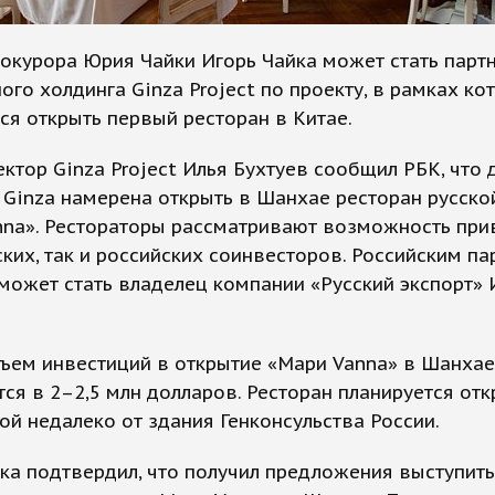
окурора Юрия Чайки Игорь Чайка может стать парт
ого холдинга Ginza Project по проекту, в рамках ко
ся открыть первый ресторан в Китае.
ктор Ginza Project Илья Бухтуев сообщил РБК, что 
 Ginza намерена открыть в Шанхае ресторан русско
nna». Рестораторы рассматривают возможность при
ских, так и российских соинвесторов. Российским п
может стать владелец компании «Русский экспорт» 
ъем инвестиций в открытие «Мари Vanna» в Шанхае
ся в 2–2,5 млн долларов. Ресторан планируется отк
й недалеко от здания Генконсульства России.
ка подтвердил, что получил предложения выступить