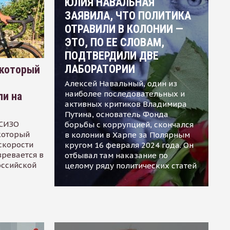
ЮЛИЯ НАВАЛЬНАЯ
ЗАЯВИЛА, ЧТО ПОЛИТИКА
ОТРАВИЛИ В КОЛОНИИ —
ЭТО, ПО ЕЕ СЛОВАМ,
ПОДТВЕРДИЛИ ДВЕ
ЛАБОРАТОРИИ
 который
Алексей Навальный, один из
наиболее последовательных и
ли на
активных критиков Владимира
Путина, основатель Фонда
 СИЗО
борьбы с коррупцией, скончался
 который
в колонии в Харпе за Полярным
скорости
кругом 16 февраля 2024 года. Он
зревается в
отбывал там наказание по
оссийской
целому ряду политических статей