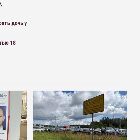
,
рать дочь у
тью 18