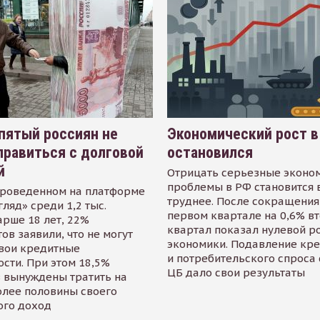
пятый россиян не
Экономический рост в
равиться с долговой
остановился
й
Отрицать серьезные эконо
проблемы в РФ становится 
проведенном на платформе
труднее. После сокращения
гляд» среди 1,2 тыс.
первом квартале на 0,6% в
арше 18 лет, 22%
квартал показал нулевой р
ов заявили, что не могут
экономики. Подавление кр
свои кредитные
и потребительского спроса
сти. При этом 18,5%
ЦБ дало свои результаты
 вынуждены тратить на
олее половины своего
ого доход