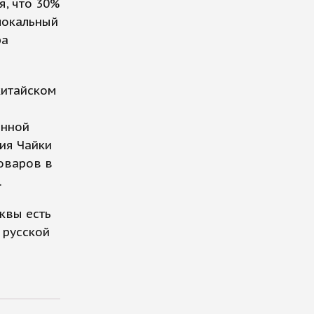
я, что 30%
локальный
ра
китайском
енной
ия Чайки
оваров в
.
квы есть
 русской