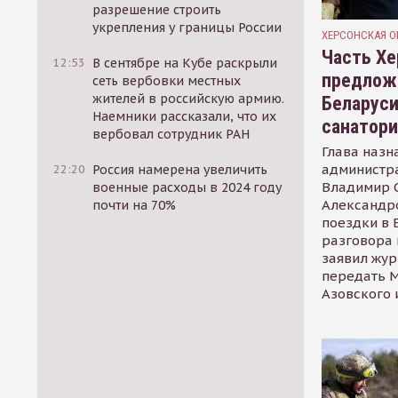
разрешение строить
укрепления у границы России
ХЕРСОНСКАЯ О
Часть Хе
12:53
В сентябре на Кубе раскрыли
предлож
сеть вербовки местных
жителей в российскую армию.
Беларуси
Наемники рассказали, что их
санатор
вербовал сотрудник РАН
Глава назн
администр
22:20
Россия намерена увеличить
Владимир С
военные расходы в 2024 году
Александр
почти на 70%
поездки в 
разговора 
заявил жур
передать М
Азовского 