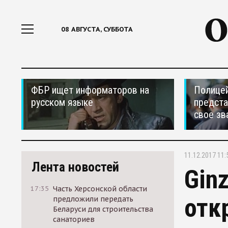
08 АВГУСТА, СУББОТА
ФБР ищет информаторов на
Полицей
русском языке
предста
свое зв
11.12.2017 11:
Лента новостей
Gin
17:35
Часть Херсонской области
отк
предложили передать
Беларуси для строительства
санаториев