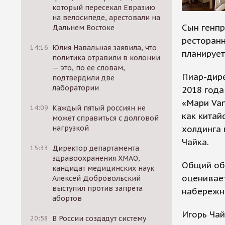
который пересекал Евразию
на велосипеде, арестовали на
Сын генпр
Дальнем Востоке
ресторанн
14:16
Юлия Навальная заявила, что
планирует
политика отравили в колонии
— это, по ее словам,
Пиар-дире
подтвердили две
лаборатории
2018 года
«Мари Va
14:09
Каждый пятый россиян не
как китай
может справиться с долговой
холдинга 
нагрузкой
Чайка.
15:33
Директор департамента
здравоохранения ХМАО,
Общий об
кандидат медицинских наук
оценивает
Алексей Добровольский
выступил против запрета
набережно
абортов
Игорь Чай
20:58
В России создадут систему