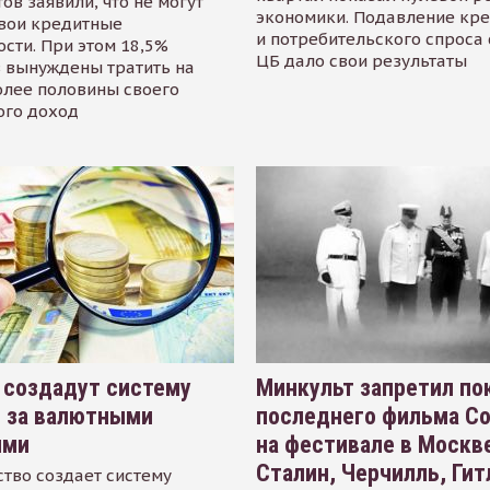
ов заявили, что не могут
экономики. Подавление кр
свои кредитные
и потребительского спроса
сти. При этом 18,5%
ЦБ дало свои результаты
 вынуждены тратить на
олее половины своего
ого доход
 создадут систему
Минкульт запретил по
я за валютными
последнего фильма С
ями
на фестивале в Москве
Сталин, Черчилль, Гит
тво создает систему