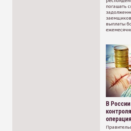
респондент
погашать 
задолженно
заемщиков
выплаты б
ежемесячн
В России
контрол
операци
Правительс