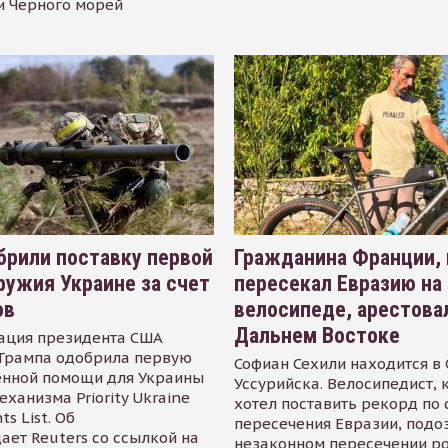
и Черного морей
рили поставку первой
Гражданина Франции,
ружия Украине за счет
пересекал Евразию на
ов
велосипеде, арестова
Дальнем Востоке
ация президента США
Трампа одобрила первую
Софиан Сехили находится в
енной помощи для Украины
Уссурийска. Велосипедист,
еханизма Priority Ukraine
хотел поставить рекорд по 
s List. Об
пересечения Евразии, подо
ает Reuters со ссылкой на
незаконном пересечении р