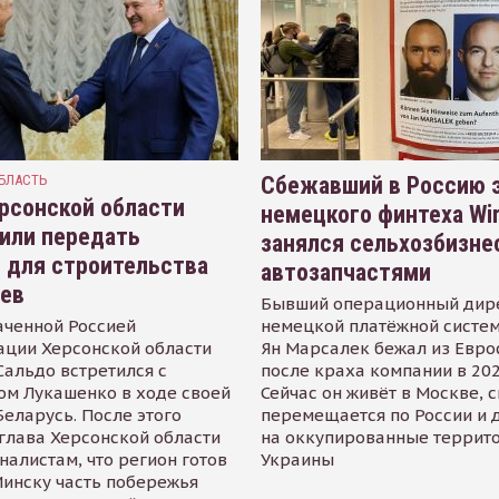
БЛАСТЬ
Сбежавший в Россию э
рсонской области
немецкого финтеха Wi
или передать
занялся сельхозбизне
 для строительства
автозапчастями
иев
Бывший операционный дир
аченной Россией
немецкой платёжной систем
ации Херсонской области
Ян Марсалек бежал из Евр
альдо встретился с
после краха компании в 202
ом Лукашенко в ходе своей
Сейчас он живёт в Москве, 
Беларусь. После этого
перемещается по России и 
глава Херсонской области
на оккупированные террит
налистам, что регион готов
Украины
инску часть побережья