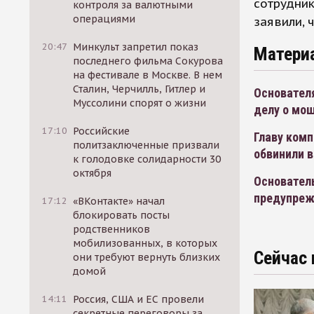
сотрудник
контроля за валютными
операциями
заявили, 
20:47
Минкульт запретил показ
Матери
последнего фильма Сокурова
на фестивале в Москве. В нем
Сталин, Черчилль, Гитлер и
Основател
Муссолини спорят о жизни
делу о мо
17:10
Российские
Главу комп
политзаключенные призвали
обвинили в
к голодовке солидарности 30
октября
Основатель
предупрежд
17:12
«ВКонтакте» начал
блокировать посты
родственников
мобилизованных, в которых
Сейчас 
они требуют вернуть близких
домой
14:11
Россия, США и ЕС провели
секретные переговоры за