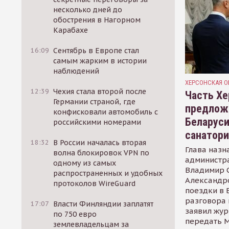
несколько дней до
обострения в Нагорном
Карабахе
16:09
Сентябрь в Европе стал
самым жарким в истории
наблюдений
ХЕРСОНСКАЯ О
12:39
Чехия стала второй после
Часть Хе
Германии страной, где
предлож
конфисковали автомобиль с
Беларуси
российскими номерами
санатор
18:32
В России началась вторая
Глава назн
волна блокировок VPN по
администр
одному из самых
Владимир С
распространенных и удобных
Александр
протоколов WireGuard
поездки в 
разговора 
17:07
Власти Финляндии заплатят
заявил жур
по 750 евро
передать М
землевладельцам за