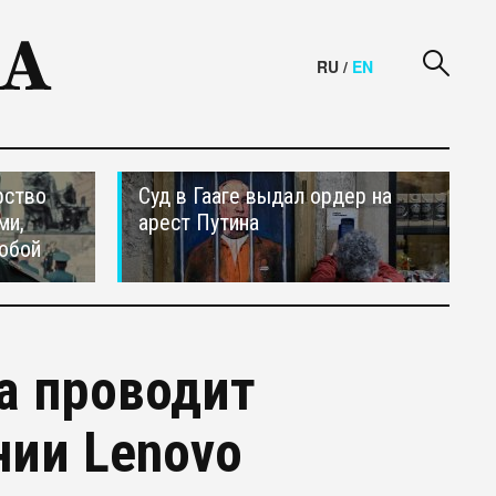
RU
/
EN
рство
Суд в Гааге выдал ордер на
ми,
арест Путина
обой
а проводит
нии Lenovo