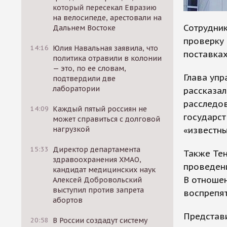
который пересекал Евразию
на велосипеде, арестовали на
Сотрудни
Дальнем Востоке
проверку 
14:16
Юлия Навальная заявила, что
поставках
политика отравили в колонии
— это, по ее словам,
Глава упр
подтвердили две
лаборатории
рассказал
расследо
14:09
Каждый пятый россиян не
государст
может справиться с долговой
«известны
нагрузкой
15:33
Директор департамента
Также Тен
здравоохранения ХМАО,
проведени
кандидат медицинских наук
В отношен
Алексей Добровольский
выступил против запрета
воспрепя
абортов
Представи
20:58
В России создадут систему