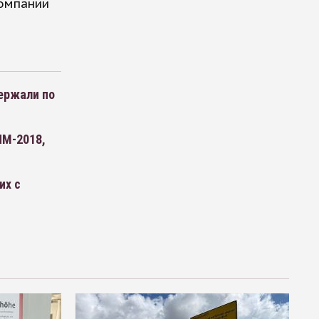
компании
ержали по
ЧМ-2018,
их с