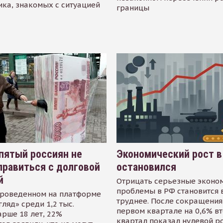
ика, знакомых с ситуацией
границы
пятый россиян не
Экономический рост в
равиться с долговой
остановился
й
Отрицать серьезные эконо
проблемы в РФ становится 
проведенном на платформе
труднее. После сокращения
гляд» среди 1,2 тыс.
первом квартале на 0,6% в
арше 18 лет, 22%
квартал показал нулевой р