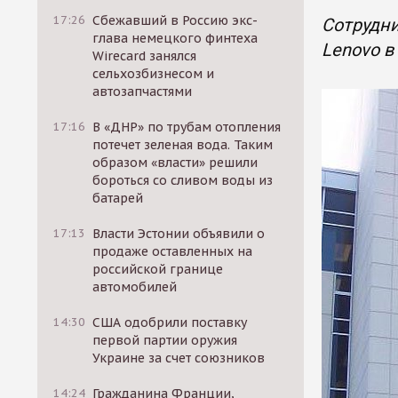
17:26
Сбежавший в Россию экс-
Сотрудн
глава немецкого финтеха
Lenovo в
Wirecard занялся
сельхозбизнесом и
автозапчастями
17:16
В «ДНР» по трубам отопления
потечет зеленая вода. Таким
образом «власти» решили
бороться со сливом воды из
батарей
17:13
Власти Эстонии объявили о
продаже оставленных на
российской границе
автомобилей
14:30
США одобрили поставку
первой партии оружия
Украине за счет союзников
14:24
Гражданина Франции,