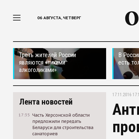
06 АВГУСТА, ЧЕТВЕРГ
Треть жителей России
В Росси
являются «тихими
есть то
алкоголиками»
17.11.2016 17:
Лента новостей
Ант
17:35
Часть Херсонской области
про
предложили передать
Беларуси для строительства
санаториев