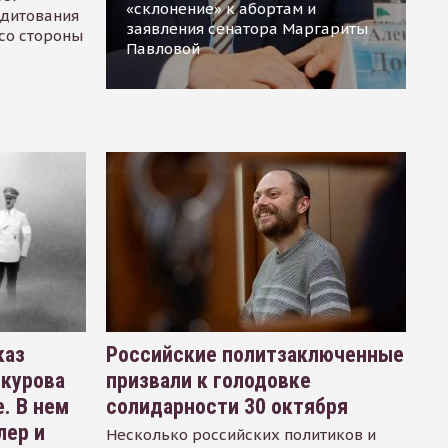
«склонение» к абортам и
едитования
заявления сенатора Маргариты
 со стороны
Павловой
каз
Российские политзаключенные
окурова
призвали к голодовке
. В нем
солидарности 30 октября
лер и
Несколько российских политиков и