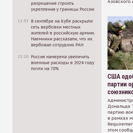
Азовского 
разрешение строить
укрепления у границы России
12:53
В сентябре на Кубе раскрыли
сеть вербовки местных
жителей в российскую армию.
Наемники рассказали, что их
вербовал сотрудник РАН
22:20
Россия намерена увеличить
военные расходы в 2024 году
почти на 70%
США одоб
партии о
союзник
Администр
Дональда 
партию во
в рамках м
Requirement
этом сообщ