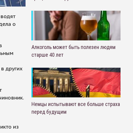
оводят
дела о
в
Алкоголь может быть полезен людям
льным
старше 40 лет
 в других
т
чиновник.
Немцы испытывают все больше страха
перед будущим
икто из