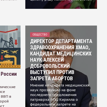
ОБЩЕСТВО
ДИРЕКТОР ДЕПАРТАМЕНТА
ЗДРАВООХРАНЕНИЯ ХМАО,
КАНДИДАТ МЕДИЦИНСКИХ
НАУК АЛЕКСЕЙ
ДОБРОВОЛЬСКИЙ
ВЫСТУПИЛ ПРОТИВ
 России
ЗАПРЕТА АБОРТОВ
Мнение кандидата медицинских
мические
наук прозвучало на фоне
все
последнего предложения
 ВВП в
патриарха РПЦ Кирилла о
торой
федеральном запрете на
ост