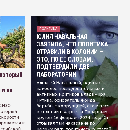
ПОЛИТИКА
ЮЛИЯ НАВАЛЬНАЯ
ЗАЯВИЛА, ЧТО ПОЛИТИКА
ОТРАВИЛИ В КОЛОНИИ —
ЭТО, ПО ЕЕ СЛОВАМ,
ПОДТВЕРДИЛИ ДВЕ
ЛАБОРАТОРИИ
 который
Алексей Навальный, один из
наиболее последовательных и
ли на
активных критиков Владимира
Путина, основатель Фонда
 СИЗО
борьбы с коррупцией, скончался
 который
в колонии в Харпе за Полярным
скорости
кругом 16 февраля 2024 года. Он
зревается в
отбывал там наказание по
оссийской
целому ряду политических статей