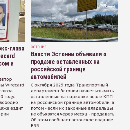
кс-глава
ЭСТОНИЯ
Власти Эстонии объявили о
recard
продаже оставленных на
сом и
российской границе
автомобилей
ектор
ы Wirecard
С октября 2025 года Транспортный
осоюза
департамент Эстонии начнет изымать
0 году.
оставленные на парковке возле КПП
свободно
на российской границе автомобили, а
даже ездит
потом - если их законные владельцы
ории
не объявятся через месяц - продавать.
Об этом сообщает эстонское издание
ERR