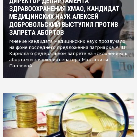
ДИРЕКТОР ДЕПАРТАМЕНТА
ЗДРАВООХРАНЕНИЯ ХМАО, КАНДИДАТ
МЕДИЦИНСКИХ НАУК АЛЕКСЕЙ
ДОБРОВОЛЬСКИЙ ВЫСТУПИЛ ПРОТИВ
ЗАПРЕТА АБОРТОВ
Мнение кандидата медицинских наук прозвучало
на фоне последнего предложения патриарха РПЦ
Кирилла о федеральном запрете на «склонение» к
абортам и заявления сенатора Маргариты
Павловой