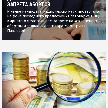
ЗАПРЕТА АБОРТОВ
Мнение кандидата медицинских наук прозвучало
на фоне последнего предложения патриарха РПЦ
Кирилла о федеральном запрете на «склонение» к
абортам и заявления сенатора Маргариты
Павловой