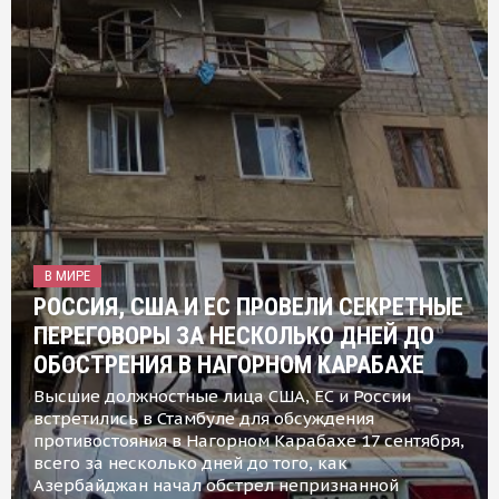
В МИРЕ
РОССИЯ, США И ЕС ПРОВЕЛИ СЕКРЕТНЫЕ
ПЕРЕГОВОРЫ ЗА НЕСКОЛЬКО ДНЕЙ ДО
ОБОСТРЕНИЯ В НАГОРНОМ КАРАБАХЕ
Высшие должностные лица США, ЕС и России
встретились в Стамбуле для обсуждения
противостояния в Нагорном Карабахе 17 сентября,
всего за несколько дней до того, как
Азербайджан начал обстрел непризнанной