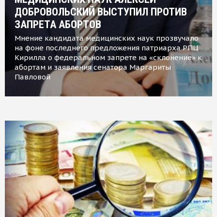
ДОБРОВОЛЬСКИЙ ВЫСТУПИЛ ПРОТИВ
ЗАПРЕТА АБОРТОВ
Мнение кандидата медицинских наук прозвучало
на фоне последнего предложения патриарха РПЦ
Кирилла о федеральном запрете на «склонение» к
абортам и заявления сенатора Маргариты
Павловой