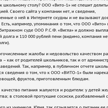
к школьному столу? ООО «Вито-1» не спешит делить
ей. Своего сайта у компании нет, и сведения,
енные о ней в Интернете скудны и не вызывают до
 Есть, например, упоминания о том, что ООО «Вито»
битражном суде ООО Р.С.Ф. «Вигла» и должно выпла
й долга и 110 000 рублей пени (видимо, компания н
лги).
ногочисленные жалобы и недовольство качеством р
 – как от родителей школьников, так и от админист
аведений. Так, например, в публичном отчете шко
я сведения о том, что к ООО «ВИТО-1» были нарек
овощей, фруктов, приготовленным блюдам.
 качество питания жалуются и родители: у детей ж
тва; в столовой протухшие сосиски, разбавленный с
го из учеников, Юлия, так отзывается о питании ее 