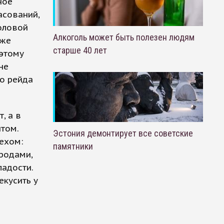
ное
асований,
толовой
Алкоголь может быть полезен людям
 же
старше 40 лет
оэтому
не
го рейда
, а в
том.
Эстония демонтирует все советские
пехом:
памятники
родами,
ладости.
екусить у