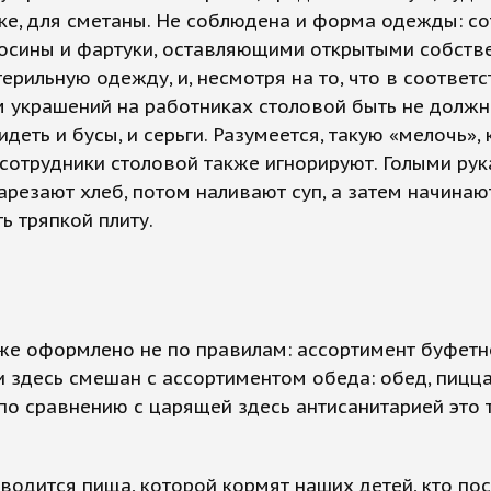
е, для сметаны. Не соблюдена и форма одежды: со
лосины и фартуки, оставляющими открытыми собств
терильную одежду, и, несмотря на то, что в соответс
украшений на работниках столовой быть не должно
деть и бусы, и серьги. Разумеется, такую «мелочь», 
 сотрудники столовой также игнорируют. Голыми ру
арезают хлеб, потом наливают суп, а затем начинаю
ь тряпкой плиту.
же оформлено не по правилам: ассортимент буфетн
 здесь смешан с ассортиментом обеда: обед, пицца,
по сравнению с царящей здесь антисанитарией это 
водится пища, которой кормят наших детей, кто по