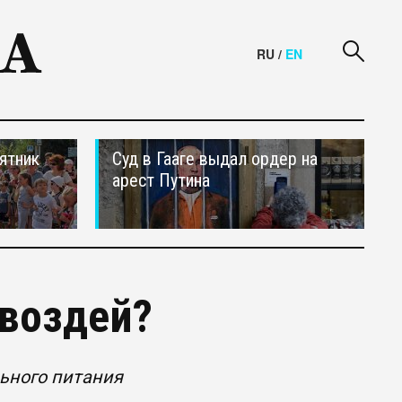
RU
/
EN
ятник
Суд в Гааге выдал ордер на
арест Путина
гвоздей?
ьного питания