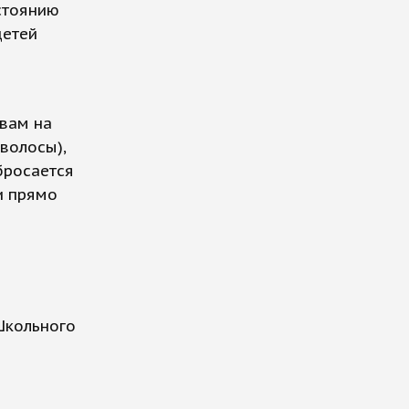
стоянию
детей
вам на
волосы),
бросается
ли прямо
Школьного