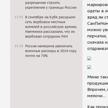
разрешение строить
маркировк
укрепления у границы России
одеты в 
вряд ли с
12:53
В сентябре на Кубе раскрыли
сеть вербовки местных
СанПиНом 
жителей в российскую армию.
можно уви
Наемники рассказали, что их
перчатки,
вербовал сотрудник РАН
сначала н
22:20
Россия намерена увеличить
отдраиват
военные расходы в 2024 году
почти на 70%
Меню так
продукции
Впрочем, 
мелочи…
Как произ