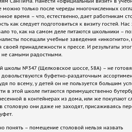
иям СанПиНа. Нанести «официальный визит» в учеб
е можно только после череды многочисленных согл
нное время – что, естественно, дает работникам с
ть как следует подготовиться к визиту гостей. Нас
ало то, как на самом деле питаются школьники – п
алисты посещали учебные заведения «инкогнито», 
 своей принадлежности к прессе. И результаты это
ь не самыми радостными.
й школы №347 (Щелковское шоссе, 58А) – не готовят
 довольствуются буфетно-раздаточным ассортимен
удя по всему, у детей он не пользуется большим ус
ти в этой школе питаются преимущественно бутерб
несенной в контейнерах из дома, или же покупают с
в столовую они даже не заходят, присаживаясь пер
уфет.
о понять – помещение столовой нельзя назвать