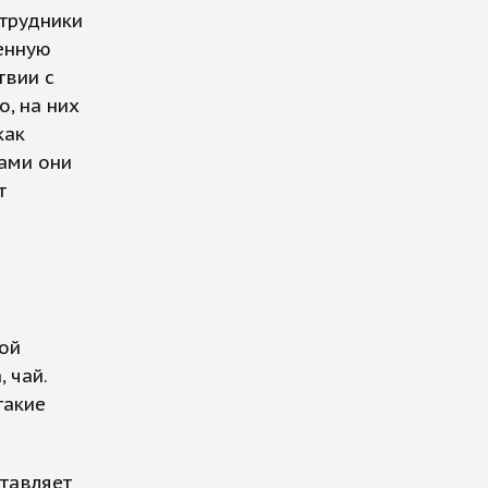
трудники
енную
твии с
, на них
как
ками они
т
ой
 чай.
такие
ставляет