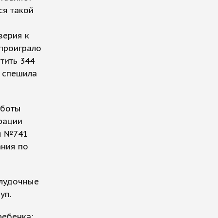
ся такой
верия к
 проиграло
тить 344
е спешила
аботы
рации
лы №741
ания по
елудочные
уп.
ребенка: