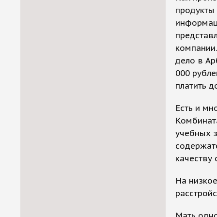
продукты 
информаци
представл
компании.
дело в Ар
000 рубле
платить до
Есть и м
Комбината
учебных з
содержатс
качеству 
На низкое
расстройс
Мать одно