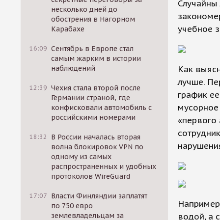
Случайны 
несколько дней до
закономер
обострения в Нагорном
учебное з
Карабахе
16:09
Сентябрь в Европе стал
самым жарким в истории
наблюдений
Как выясн
лучше. Пе
12:39
Чехия стала второй после
график ее
Германии страной, где
мусорное 
конфисковали автомобиль с
российскими номерами
«первого 
сотрудник
18:32
В России началась вторая
нарушени
волна блокировок VPN по
одному из самых
распространенных и удобных
протоколов WireGuard
17:07
Власти Финляндии заплатят
Например,
по 750 евро
землевладельцам за
водой, а 