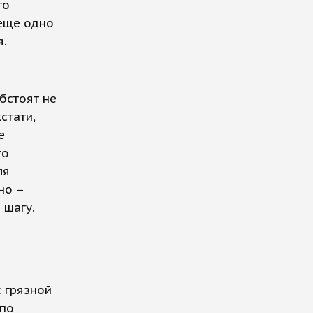
то
 еще одно
я.
бстоят не
стати,
е
го
ля
но –
 шагу.
с грязной
 по