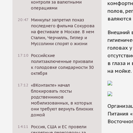
контроля за валютными
комфортны
операциями
полов, ре
валяются 
20:47
Минкульт запретил показ
последнего фильма Сокурова
на фестивале в Москве. В нем
Внешний в
Сталин, Черчилль, Гитлер и
гигиениче
Муссолини спорят о жизни
головах у
отсутств
17:10
Российские
политзаключенные призвали
в глаза и
к голодовке солидарности 30
на мойке.
октября
17:12
«ВКонтакте» начал
блокировать посты
родственников
мобилизованных, в которых
Организа
они требуют вернуть близких
Питания 
домой
Восточног
14:11
Россия, США и ЕС провели
секретные переговоры за