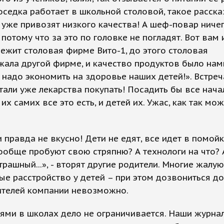
оседка работает в школьной столовой, такое расска
уже привозят низкого качества! А шеф-повар ничег
 потому что за это по головке не погладят. Вот вам 
ежит столовая фирме Вито-1, до этого столовая
ала другой фирме, и качество продуктов было нам
 надо экономить на здоровье наших детей!». Встреч
стали уже лекарства покупать! Посадить бы все нача
 их самих все это есть, и детей их. Ужас, как так мо
и правда не вкусно! Дети не едят, все идет в помойку
обще пробуют свою стряпню? А технологи на что? 
рашный...», - вторят другие родители. Многие жалую
е расстройство у детей – при этом дозвониться до
ителей компании невозможно.
ями в школах дело не ограничивается. Наши журна