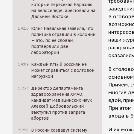
требован
который пересекал Евразию
заведени
на велосипеде, арестовали на
в оговоре
Дальнем Востоке
возможнос
14:16
Юлия Навальная заявила, что
интересов
политика отравили в колонии
наши журн
— это, по ее словам,
подтвердили две
раскрывая
лаборатории
оказалис
14:09
Каждый пятый россиян не
В столово
может справиться с долговой
нагрузкой
основном
Причем, с
15:33
Директор департамента
многие де
здравоохранения ХМАО,
едой, при
кандидат медицинских наук
Алексей Добровольский
При этом 
выступил против запрета
входа в б
абортов
И их можн
20:58
В России создадут систему