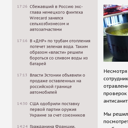
17:26
Сбежавший в Россию экс-
глава немецкого финтеха
Wirecard занялся
сельхозбизнесом и
автозапчастями
17:16
В «ДНР» по трубам отопления
потечет зеленая вода. Таким
образом «власти» решили
бороться со сливом воды из
батарей
Несмотря
17:13
Власти Эстонии объявили о
сотрудник
продаже оставленных на
отравлени
российской границе
автомобилей
проверок 
антисанит
14:30
США одобрили поставку
первой партии оружия
Мы решил
Украине за счет союзников
посмотрет
14:24
Гражданина Франции,