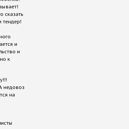
зывает!
о сказать
и тендер!
ного
ается и
льство и
жно к
!!!
А недовоз
тся на
листы