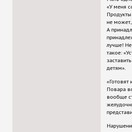
«У меня с
Продукты 
не может,
А принадл
принадлеж
лучше! Не
такое: «У
заставить
детям».
«Готовят 
Повара во
вообще ст
желудочны
представ
Нарушени