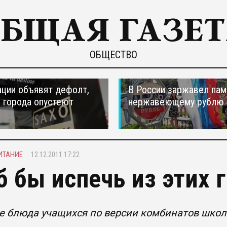
ОБЩЕСТВО
ции объявят дефолт,
В России заржавел пам
 города опустеют
нержавеющему рублю
ИТАНИЕ
12.12.2011 17:22
б бы испечь из этих 
 блюда учащихся по версии комбинатов школ