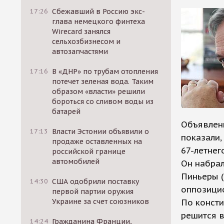
17:26
Сбежавший в Россию экс-
глава немецкого финтеха
Wirecard занялся
сельхозбизнесом и
автозапчастями
17:16
В «ДНР» по трубам отопления
потечет зеленая вода. Таким
образом «власти» решили
бороться со сливом воды из
батарей
Объявлен
17:13
Власти Эстонии объявили о
показали,
продаже оставленных на
67-летнег
российской границе
автомобилей
Он набрал
Пиньеры (
14:30
США одобрили поставку
оппозицио
первой партии оружия
Украине за счет союзников
По консти
решится в
14:24
Гражданина Франции,