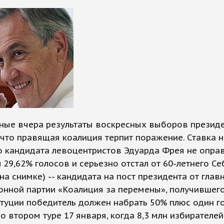
ные вчера результаты воскресных выборов президе
 что правящая коалиция терпит поражение. Ставка н
о кандидата левоцентристов Эдуарда Фрея не оправ
 29,62% голосов и серьезно отстал от 60-летнего Се
на снимке) -- кандидата на пост президента от глав
нной партии «Коалиция за перемены», получившего
туции победитель должен набрать 50% плюс один го
о втором туре 17 января, когда 8,3 млн избирателе