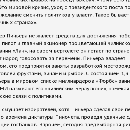
Это мировой кризис, уход с президентского поста п
 желание сменить политиков у власти. Такое бывает
чных странах».
р Пиньера не жалеет средств для достижения поб
й пилот и главный акционер процветающей чилийск
нии «Лан», на своем вертолете он летает по стране
 народ голосовать за перемены. Пиньера владеет
ом, его предприятия заняты разработкой месторож
говлей фруктами, винами и рыбой. С состоянием 1,3
ьера в мировом списке миллиардеров «Форбс» зани
СМИ называют его «чилийским Берлускони», намекая
кие связи с политиками.
е смущает избирателей, хотя Пиньера сделал свой 
о времена диктатуры Пиночета, проведя удачные с
ции госбанков. Впрочем, сегодня предвыборная ри