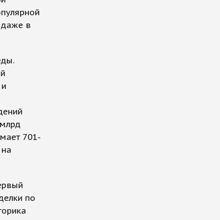
опулярной
 даже в
еды.
ой
 и
дений
 млрд
мает 701-
 на
первый
делки по
торика