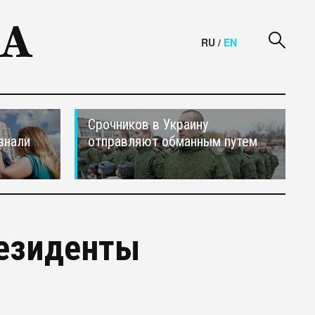
RU
/
EN
Срочников в Украину
знали
отправляют обманным путем
резиденты