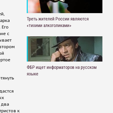
й,
Треть жителей России являются
Марка
«тихими алкоголиками»
 Его
не с
ывает
 втором
ой
ертое
ФБР ищет информаторов на русском
языке
отянуть
дастся
ых
 два
тристов к