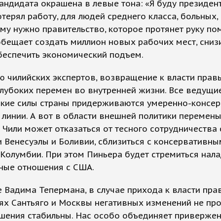
андидата окрашена в левые тона: «Я буду президен
потерял работу, для людей среднего класса, больных
кому нужно правительство, которое протянет руку по
бещает создать миллион новых рабочих мест, снизи
беспечить экономический подъем.
 чилийских экспертов, возвращение к власти прав
лубоких перемен во внутренней жизни. Все ведущи
ские силы страны придерживаются умеренно-консе
линии. А вот в области внешней политики перемен
 Чили может отказаться от тесного сотрудничества
Венесуэлы и Боливии, сблизиться с консервативны
олумбии. При этом Пиньера будет стремиться нала
ные отношения с США.
 Вадима Тепермана, в случае прихода к власти пра
х Сантьяго и Москвы негативных изменений не про
шения стабильны. Нас особо объединяет приверже