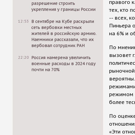
правого к
разрешение строить
укрепления у границы России
тех, кто 
-- всех, 
12:53
В сентябре на Кубе раскрыли
Пиньера о
сеть вербовки местных
на 6% и о
жителей в российскую армию.
Наемники рассказали, что их
вербовал сотрудник РАН
По мнению
вызовет г
22:20
Россия намерена увеличить
политиче
военные расходы в 2024 году
почти на 70%
рыночной 
вероятны.
режимами 
режимом К
более тес
По оценке
отношения
«Эти отно