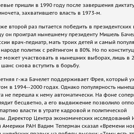
евые пришли в 1990 году после завершения диктат
иночета, захватившего власть в 1973-м.
же второй раз пытается победить в президентских
ду он проиграл нынешнему президенту Мишель Бачел
сии врач-педиатр, мать троих детей и самый попул
 народе политик с рейтингом в 80%. Но по конститу
е может участвовать в нынешних выборах, лишь в 2
ь шанс снова вступить в борьбу.
етняя г-жа Бачелет поддерживает Фрея, который у
ом в 1994--2000 годах. Однако популярность ныне
а не перешла к нему автоматически. На фоне сопе
лядит бесцветно, а его выдвижение позволило опп
партию власти в утрате кадровой и политической
ы. Директор Центра экономических исследований 
 Америки РАН Вадим Теперман сказал «Времени нов
 чилийских правых на победу высоки: «Тому есть т