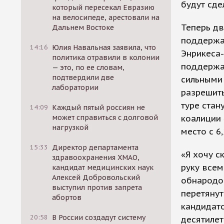
будут сде
который пересекал Евразию
на велосипеде, арестовали на
Теперь дв
Дальнем Востоке
поддержа
14:16
Юлия Навальная заявила, что
Энрикеса-
политика отравили в колонии
поддержал
— это, по ее словам,
подтвердили две
сильными
лаборатории
разрешит
туре стан
14:09
Каждый пятый россиян не
может справиться с долговой
коалиции
нагрузкой
место с 6
15:33
Директор департамента
«Я хочу с
здравоохранения ХМАО,
руку всем
кандидат медицинских наук
Алексей Добровольский
обнародов
выступил против запрета
перетяну
абортов
кандидато
20:58
В России создадут систему
десятилет