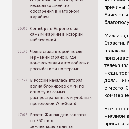
несколько дней до
причины. 
обострения в Нагорном
Бачелет и
Карабахе
благополу
16:09
Сентябрь в Европе стал
самым жарким в истории
Миллиарде
наблюдений
Страстны
авиакомпа
12:39
Чехия стала второй после
Германии страной, где
призывает
конфисковали автомобиль с
телеканал
российскими номерами
меди, тор
долл. Пин
18:32
В России началась вторая
волна блокировок VPN по
е место. 
одному из самых
коммерчес
распространенных и удобных
протоколов WireGuard
Все это н
17:07
Власти Финляндии заплатят
миллион в
по 750 евро
приватиза
землевладельцам за