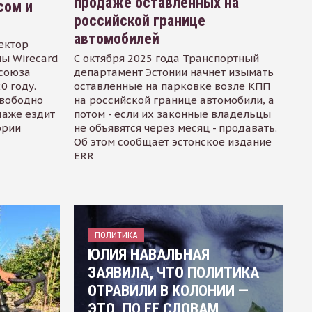
продаже оставленных на
сом и
российской границе
автомобилей
ектор
ы Wirecard
С октября 2025 года Транспортный
осоюза
департамент Эстонии начнет изымать
0 году.
оставленные на парковке возле КПП
свободно
на российской границе автомобили, а
даже ездит
потом - если их законные владельцы
ории
не объявятся через месяц - продавать.
Об этом сообщает эстонское издание
ERR
ПОЛИТИКА
ЮЛИЯ НАВАЛЬНАЯ
ЗАЯВИЛА, ЧТО ПОЛИТИКА
ОТРАВИЛИ В КОЛОНИИ —
ЭТО, ПО ЕЕ СЛОВАМ,