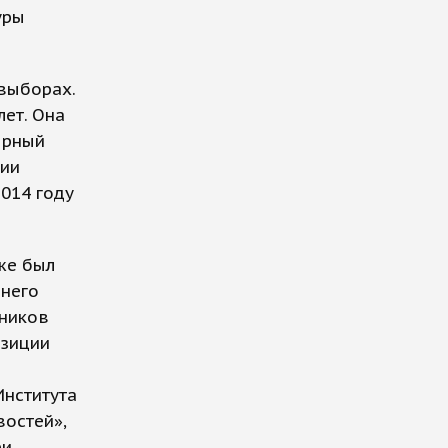
уры
 выборах.
ет. Она
ярный
ции
014 году
же был
шнего
рников
озиции
Института
остей»,
ри