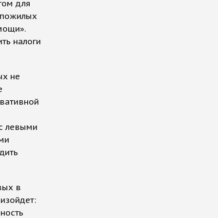
том для
, пожилых
мощи».
ть налоги
ых не
е
рвативной
ы
 с левыми
ми
дить
вых в
изойдет:
нность