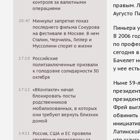
контроля за валютными
правым. Л
операциями
Аугусто П
20:47
Минкульт запретил показ
последнего фильма Сокурова
Пиньера у
на фестивале в Москве. В нем
В 2006 го
Сталин, Черчилль, Гитлер и
по профес
Муссолини спорят о жизни
сегодня в
17:10
Российские
Бачелет н
политзаключенные призвали
у нее ест
к голодовке солидарности 30
октября
Ныне 59-л
17:12
«ВКонтакте» начал
президент
блокировать посты
президент
родственников
Фрей выг
мобилизованных, в которых
они требуют вернуть близких
обвинить 
домой
инициатив
Латинской
14:11
Россия, США и ЕС провели
что шансы
секретные переговоры за