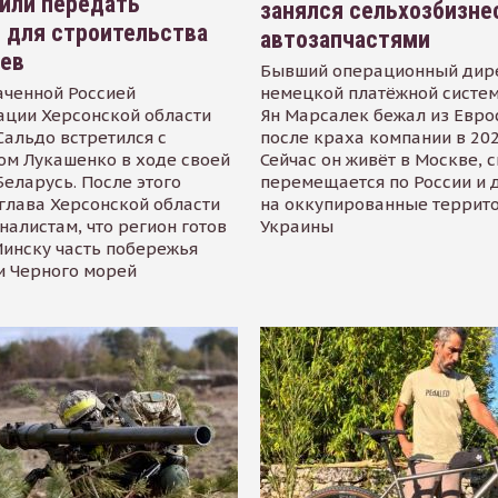
или передать
занялся сельхозбизне
 для строительства
автозапчастями
иев
Бывший операционный дир
аченной Россией
немецкой платёжной систем
ации Херсонской области
Ян Марсалек бежал из Евр
альдо встретился с
после краха компании в 202
ом Лукашенко в ходе своей
Сейчас он живёт в Москве, 
Беларусь. После этого
перемещается по России и 
глава Херсонской области
на оккупированные террит
налистам, что регион готов
Украины
инску часть побережья
и Черного морей