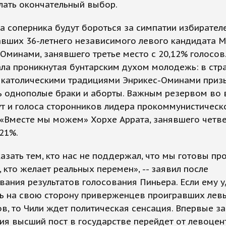
лать окончательный выбор.
а соперника будут бороться за симпатии избирателе
вших 36-летнего независимого левого кандидата 
Оминами, занявшего третье место с 20,12% голосов.
а проникнутая бунтарским духом молодежь: в стра
 католическими традициями Энрикес-Оминами приз
ь однополые браки и аборты. Важным резервом во
ут и голоса сторонников лидера прокоммунистическ
 «Вместе мы можем» Хорхе Аррата, занявшего четв
,21%.
казать тем, кто нас не поддержал, что мы готовы пр
, кто желает реальных перемен», -- заявил после
ания результатов голосования Пиньера. Если ему у
ть на свою сторону приверженцев проигравших лев
в, то Чили ждет политическая сенсация. Впервые за
ия высший пост в государстве перейдет от левоцен