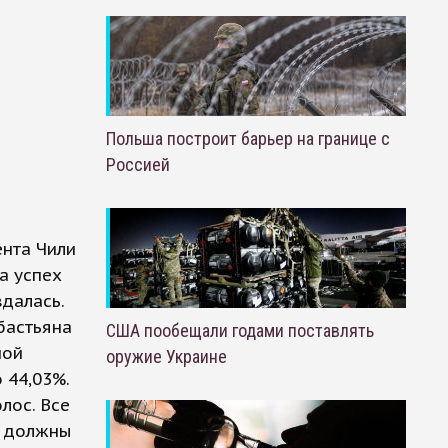
Польша построит барьер на границе с
Россией
нта Чили
а успех
далась.
бастьяна
США пообещали годами поставлять
ной
оружие Украине
 44,03%.
лос. Все
й должны