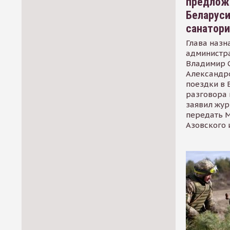
предлож
Беларуси
санатор
Глава назн
администр
Владимир С
Александр
поездки в 
разговора 
заявил жур
передать М
Азовского 