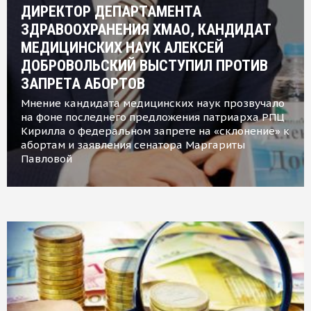
ДИРЕКТОР ДЕПАРТАМЕНТА
ЗДРАВООХРАНЕНИЯ ХМАО, КАНДИДАТ
МЕДИЦИНСКИХ НАУК АЛЕКСЕЙ
ДОБРОВОЛЬСКИЙ ВЫСТУПИЛ ПРОТИВ
ЗАПРЕТА АБОРТОВ
Мнение кандидата медицинских наук прозвучало
на фоне последнего предложения патриарха РПЦ
Кирилла о федеральном запрете на «склонение» к
абортам и заявления сенатора Маргариты
Павловой