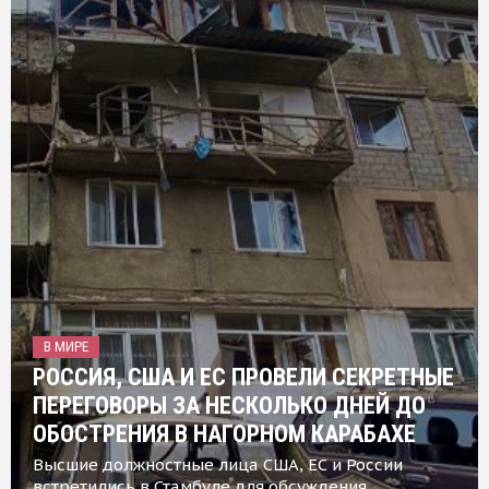
В МИРЕ
РОССИЯ, США И ЕС ПРОВЕЛИ СЕКРЕТНЫЕ
ПЕРЕГОВОРЫ ЗА НЕСКОЛЬКО ДНЕЙ ДО
ОБОСТРЕНИЯ В НАГОРНОМ КАРАБАХЕ
Высшие должностные лица США, ЕС и России
встретились в Стамбуле для обсуждения