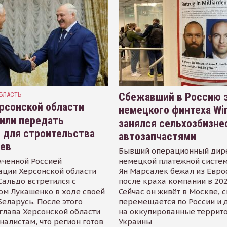
БЛАСТЬ
Сбежавший в Россию э
рсонской области
немецкого финтеха Wi
или передать
занялся сельхозбизне
 для строительства
автозапчастями
иев
Бывший операционный дир
аченной Россией
немецкой платёжной систем
ации Херсонской области
Ян Марсалек бежал из Евр
альдо встретился с
после краха компании в 202
ом Лукашенко в ходе своей
Сейчас он живёт в Москве, 
Беларусь. После этого
перемещается по России и 
глава Херсонской области
на оккупированные террит
налистам, что регион готов
Украины