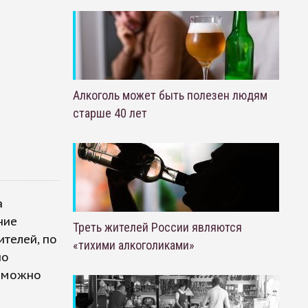
Алкоголь может быть полезен людям
старше 40 лет
а
ние
Треть жителей России являются
телей, по
«тихими алкоголиками»
но
д можно