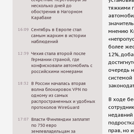
установив
несколько дней до
тяжкими 
обострения в Нагорном
автомобил
Карабахе
значитель
16:09
Сентябрь в Европе стал
мнению К
самым жарким в истории
«непропус
наблюдений
более жес
12:39
Чехия стала второй после
12%, доб
Германии страной, где
достигнут
конфисковали автомобиль с
очередь н
российскими номерами
системой
18:32
В России началась вторая
законодат
волна блокировок VPN по
одному из самых
В ходе б
распространенных и удобных
сотрудник
протоколов WireGuard
недавний 
17:07
Власти Финляндии заплатят
подростка
по 750 евро
прав, но 
землевладельцам за