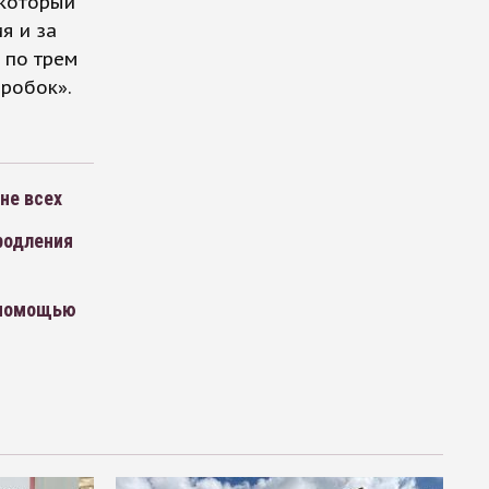
 который
я и за
 по трем
пробок».
не всех
родления
 помощью