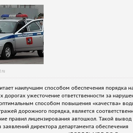
t.ru
итает наилучшим способом обеспечения порядка н
х дорогах ужесточение ответственности за наруше
 оптимальным способом повышения «качества» води
тражей дорожного порядка, является соответствен
ние правил лицензирования автошкол. Такой выво
з заявлений директора департамента обеспечения