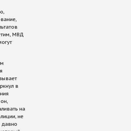
ю,
вание,
льтатов
етим, МВД
могут
ем
я
ызывает
ркнул в
ения
он,
аливать на
лиции, не
и давно