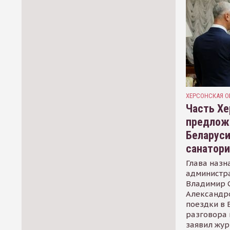
ХЕРСОНСКАЯ О
Часть Хе
предлож
Беларуси
санатор
Глава назн
администр
Владимир С
Александр
поездки в 
разговора 
заявил жур