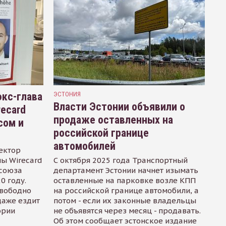
кс-глава
ЭСТОНИЯ
Власти Эстонии объявили о
recard
продаже оставленных на
сом и
российской границе
автомобилей
ектор
ы Wirecard
С октября 2025 года Транспортный
осоюза
департамент Эстонии начнет изымать
0 году.
оставленные на парковке возле КПП
свободно
на российской границе автомобили, а
даже ездит
потом - если их законные владельцы
ории
не объявятся через месяц - продавать.
Об этом сообщает эстонское издание