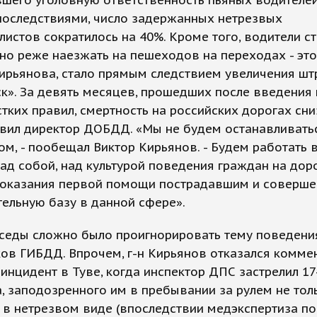
шего уголовную ответственность пьяных водителей
последствиями, число задержанных нетрезвых
истов сократилось на 40%. Кроме того, водители с
но реже наезжать на пешеходов на переходах - это
ирьянова, стало прямым следствием увеличения шт
к». За девять месяцев, прошедших после введения 
тких правил, смертность на российских дорогах сни
авил директор ДОБДД. «Мы не будем останавливать
ом, - пообещал Виктор Кирьянов. - Будем работать 
ад собой, над культурой поведения граждан на доро
 оказания первой помощи пострадавшим и соверше
ельную базу в данной сфере».
еседы сложно было проигнорировать тему поведени
ов ГИБДД. Впрочем, г-н Кирьянов отказался комме
инцидент в Туве, когда инспектор ДПС застрелил 17
, заподозренного им в пребывании за рулем не тол
и в нетрезвом виде (впоследствии медэкспертиза по