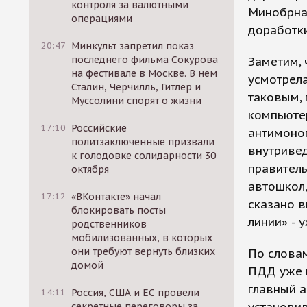
контроля за валютными
Минобрна
операциями
доработки
20:47
Минкульт запретил показ
последнего фильма Сокурова
Заметим,
на фестивале в Москве. В нем
усмотрела
Сталин, Черчилль, Гитлер и
таковым, 
Муссолини спорят о жизни
компьюте
17:10
Российские
антимоно
политзаключенные призвали
внутриве
к голодовке солидарности 30
правител
октября
автошкол,
17:12
«ВКонтакте» начал
сказано в
блокировать посты
линии» - 
родственников
мобилизованных, в которых
они требуют вернуть близких
По словам
домой
ПДД уже п
главный а
14:11
Россия, США и ЕС провели
секретные переговоры за