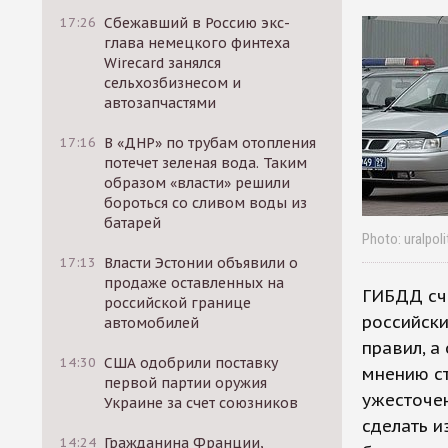
17:26
Сбежавший в Россию экс-
глава немецкого финтеха
Wirecard занялся
сельхозбизнесом и
автозапчастями
17:16
В «ДНР» по трубам отопления
потечет зеленая вода. Таким
образом «власти» решили
бороться со сливом воды из
батарей
Photo: uralpoli
17:13
Власти Эстонии объявили о
продаже оставленных на
ГИБДД сч
российской границе
российски
автомобилей
правил, а
14:30
США одобрили поставку
мнению с
первой партии оружия
ужесточе
Украине за счет союзников
сделать и
14:24
Гражданина Франции,