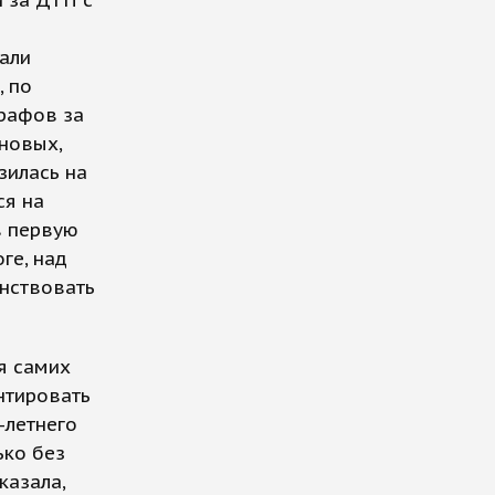
 за ДТП с
тали
, по
рафов за
новых,
зилась на
ся на
в первую
ге, над
нствовать
я самих
нтировать
-летнего
ько без
казала,