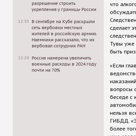
разрешение строить
что алког
укрепления у границы России
обсуждать
Следствен
12:53
В сентябре на Кубе раскрыли
сделает э
сеть вербовки местных
жителей в российскую армию.
следствен
Наемники рассказали, что их
Тувы уже 
вербовал сотрудник РАН
быть при
22:20
Россия намерена увеличить
военные расходы в 2024 году
«Если гла
почти на 70%
ведомстве
наказаний
вопросы о
беседе с
автомобил
нельзя вс
ГИБДД. «
более тог