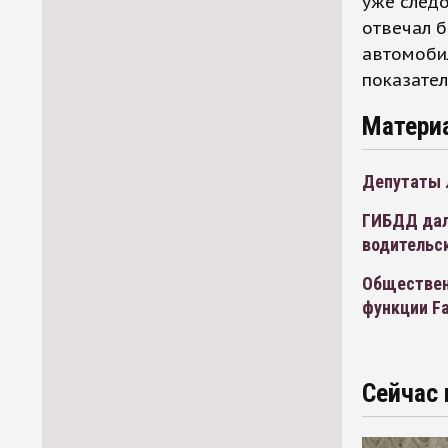
уже следо
отвечал б
автомобил
показател
Матери
Депутаты 
ГИБДД дал
водительс
Обществен
функции Fa
Сейчас 