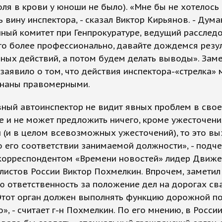
оля в крови у юноши не было). «Мне бы не хотелось
 вину инспектора, - сказал Виктор Кирьянов. - Дума
ный комитет при Генпрокуратуре, ведущий расследо
то более профессионально, давайте дождемся резу
ных действий, а потом будем делать выводы». Зам
заявило о том, что действия инспектора-«стрелка» 
знаны правомерными.
вный автоинспектор не видит явных проблем в сво
 и не может предложить ничего, кроме ужесточени
 (и в целом всевозможных ужесточений), то это в
 его соответствии занимаемой должности», - подче
 корреспондентом «Времени новостей» лидер Движ
истов России Виктор Похмелкин. Впрочем, заметил 
ю ответственность за положение дел на дорогах св
Этот орган должен выполнять функцию дорожной по
о», - считает г-н Похмелкин. По его мнению, в Росси