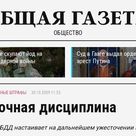
ОБЩЕСТВО
е скупают йод на
Суд в Гааге выдал орде
ядерной войны
арест Путина
ЬНЫЕ ШТРАФЫ
30.10.2009 11:35
очная дисциплина
ИБДД настаивает на дальнейшем ужесточении 