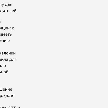
пу для
дителей.
а
нции: к
 иметь
нению
овлении
вила для
ыло
ьной
ушение
ерждает