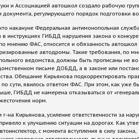
уки и Ассоциацией автошкол создало рабочую груп
 документа, регулирующего порядок подготовки во
 что накануне Федеральная антимонопольная служб
 в инструкциях ГИБДД нарушения закона о конкуре
по мнению ФАС, относится и обязанность автошкол
ризированные автодромы. Такие требования, по м
польного ведомства, должны быть прописаны не во
домственном письме ДОБДД, а в законе или постан
ьства. Обещание Кирьянова подкорректировать пра
 по сути, явилось ответом ФАС. При этом, как уже б
ыше, ГИБДД не намерена отказываться от «генерал
ужесточения норм.
 г-на Кирьянова, усиление ответственности за нар
ривело к улучшению ситуации на дорогах. Как утв
втоинспектор, с момента вступления в силу закона,