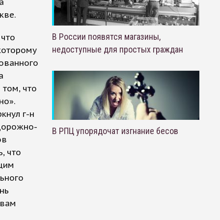
а
кве.
В России появятся магазины,
 что
недоступные для простых граждан
которому
рованного
а
 том, что
но».
кнул г-н
 дорожно-
В РПЦ упорядочат изгнание бесов
ов
, что
щим
льного
нь
овам