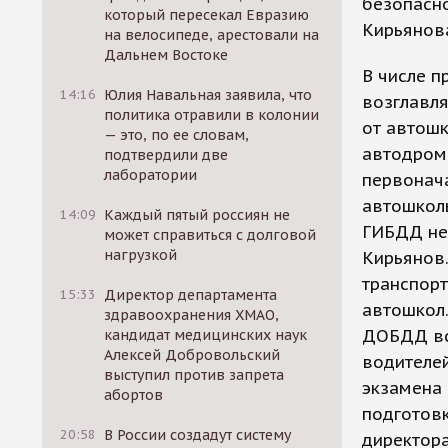
безопасн
который пересекал Евразию
Кирьянова
на велосипеде, арестовали на
Дальнем Востоке
В числе п
14:16
Юлия Навальная заявила, что
возглавля
политика отравили в колонии
от автош
— это, по ее словам,
автодром
подтвердили две
лаборатории
первонача
автошколы
14:09
Каждый пятый россиян не
ГИБДД не 
может справиться с долговой
нагрузкой
Кирьянов.
транспор
15:33
Директор департамента
автошкол.
здравоохранения ХМАО,
ДОБДД вс
кандидат медицинских наук
Алексей Добровольский
водителей
выступил против запрета
экзамена 
абортов
подготовк
20:58
В России создадут систему
директор