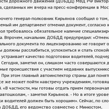
ости дорожного движения (ДОБДД) МВД РФ Виктор
, сделанных им вчера на пресс-конференции в Мос
рочего генерал-полковник Кирьянов сообщил о том,
емый им департамент отменил документ, согласно 
кол требовалось обязательное наличие специализи
а. Впрочем, начальник ДОБДД предупредил: «Отмен
льного документа по лицензированию не говорит о
 должны расслабиться, успокоиться и спать спокой
устраивает качество подготовки водителей, подчер
 Сегодня, заметил он, слишком часто совершаются
тные происшествия с участием недавних выпускник
 При этом главный автоинспектор страны дал понять
е же может пойти навстречу учреждениям, готовя
. «В частности, мы готовы отдать прием первонача
автошколам, - заметил Кирьянов. - Но в итоге урове
и водителей должен быть хорошим». Сейчас, по сл
а ДОБДД, его ведомство совместно с Минюстом,