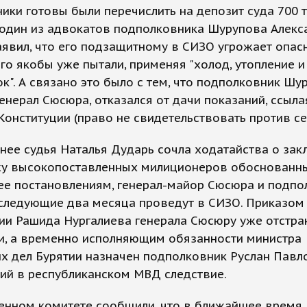
ики готовы были перечислить на депозит суда 700 ты
 один из адвокатов подполковника Шурупова Алекс
явил, что его подзащитному в СИЗО угрожает опасн
го якобы уже пытали, применяя "холод, утопление и
к". А связано это было с тем, что подполковник Шур
генерал Сюсюра, отказался от дачи показаний, ссыла
Конституции (право не свидетельствовать против се
нее судья Наталья Дударь сочла ходатайства о за
жу высокопоставленных милиционеров обоснованн
ее постановлениям, генерал-майор Сюсюра и подпо
следующие два месяца проведут в СИЗО. Приказом
ии Рашида Нургалиева генерала Сюсюру уже отстра
и, а временно исполняющим обязанности министра
х дел Бурятии назначен подполковник Руслан Павл
ий в республиканском МВД следствие.
венном комитете сообщили, что в ближайшее время