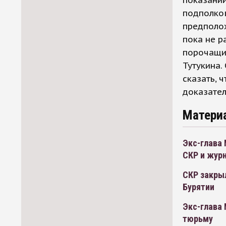
показаний
подполко
предполож
пока не р
порочащих
Тутукина.
сказать, 
доказател
Матери
Экс-глава 
СКР и жур
СКР закры
Бурятии
Экс-глава 
тюрьму