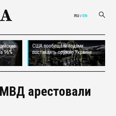
RU
/
EN
сийские
США пообещали годами
на 96%
поставлять оружие Украине
 МВД арестовали