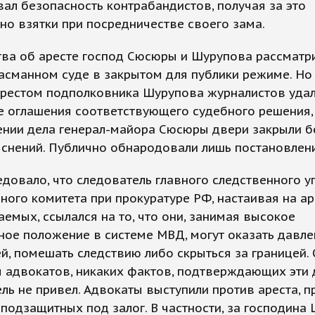
ал безопасность контрабандистов, получая за это
о взятки при посредничестве своего зама.
тва об аресте господ Сюсюры и Шурупова рассматр
асманном суде в закрытом для публики режиме. Но 
арестом подполковника Шурупова журналистов удал
е оглашения соответствующего судебного решения, 
нии дела генерал-майора Сюсюры двери закрыли бе
снений. Публично обнародовали лишь постановлени
едовало, что следователь главного следственного 
ного комитета при прокуратуре РФ, настаивая на ар
емых, ссылался на то, что они, занимая высокое
ое положение в системе МВД, могут оказать давле
й, помешать следствию либо скрыться за границей. 
 адвокатов, никаких фактов, подтверждающих эти
ль не привел. Адвокаты выступили против ареста, 
 подзащитных под залог. В частности, за господина