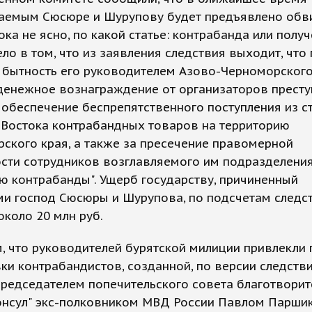
аемым Сюсюре и Шурупову будет предъявлено обви
ока не ясно, по какой статье: контрабанда или полу
ело в том, что из заявления следствия выходит, что
 бытность его руководителем Азово-Черноморског
денежное вознаграждение от организаторов прест
 обеспечение беспрепятственного поступления из с
 Востока контрабандных товаров на территорию
ского края, а также за пресечение правомерной
сти сотрудников возглавляемого им подразделени
 контрабанды". Ущерб государству, причиненный
и господ Сюсюры и Шурупова, по подсчетам следст
около 20 млн руб.
 что руководителей бурятской милиции привлекли 
ки контрабандистов, созданной, по версии следстви
редседателем попечительского совета благотворит
онсул" экс-полковником МВД России Павлом Парши