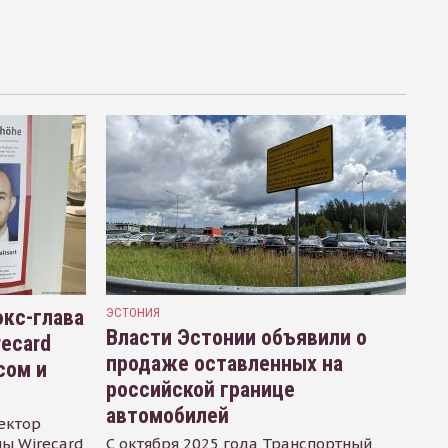
кс-глава
ЭСТОНИЯ
Власти Эстонии объявили о
recard
продаже оставленных на
сом и
российской границе
автомобилей
ектор
ы Wirecard
С октября 2025 года Транспортный