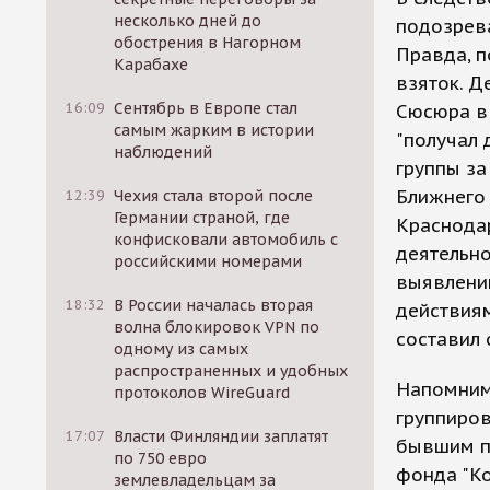
несколько дней до
подозрев
обострения в Нагорном
Правда, п
Карабахе
взяток. Д
16:09
Сентябрь в Европе стал
Сюсюра в
самым жарким в истории
"получал 
наблюдений
группы за
Ближнего
12:39
Чехия стала второй после
Германии страной, где
Краснодар
конфисковали автомобиль с
деятельно
российскими номерами
выявлению
18:32
В России началась вторая
действиям
волна блокировок VPN по
составил 
одному из самых
распространенных и удобных
Напомним,
протоколов WireGuard
группиров
17:07
Власти Финляндии заплатят
бывшим п
по 750 евро
фонда "К
землевладельцам за