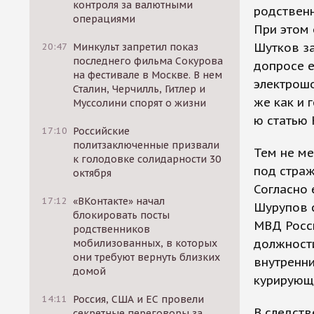
контроля за валютными
родственн
операциями
При этом
Шутков за
20:47
Минкульт запретил показ
последнего фильма Сокурова
допросе е
на фестивале в Москве. В нем
электрошо
Сталин, Черчилль, Гитлер и
же как и 
Муссолини спорят о жизни
ю статью 
17:10
Российские
политзаключенные призвали
Тем не ме
к голодовке солидарности 30
под стра
октября
Согласно 
17:12
«ВКонтакте» начал
Шурупов 
блокировать посты
МВД Росс
родственников
должност
мобилизованных, в которых
они требуют вернуть близких
внутренни
домой
курирующ
14:11
Россия, США и ЕС провели
В следст
секретные переговоры за