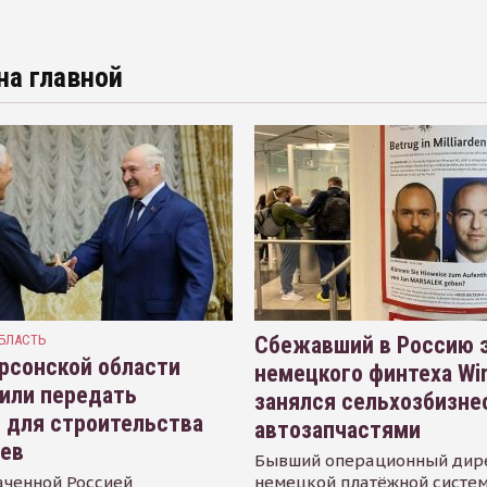
на главной
БЛАСТЬ
Сбежавший в Россию э
рсонской области
немецкого финтеха Wi
или передать
занялся сельхозбизне
 для строительства
автозапчастями
иев
Бывший операционный дир
аченной Россией
немецкой платёжной систем