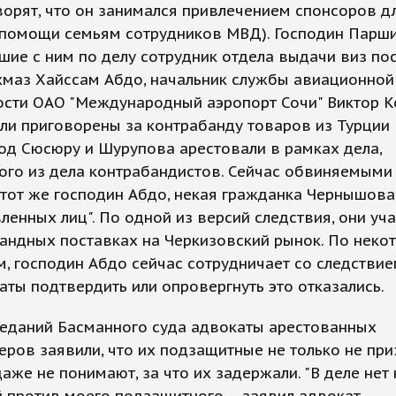
орят, что он занимался привлечением спонсоров д
 помощи семьям сотрудников МВД). Господин Парш
ие с ним по делу сотрудник отдела выдачи виз по
хмаз Хайссам Абдо, начальник службы авиационной
ости ОАО "Международный аэропорт Сочи" Виктор 
ли приговорены за контрабанду товаров из Турции 
под Сюсюру и Шурупова арестовали в рамках дела,
ого из дела контрабандистов. Сейчас обвиняемыми
тот же господин Абдо, некая гражданка Чернышова 
ленных лиц". По одной из версий следствия, они уч
андных поставках на Черкизовский рынок. По неко
, господин Абдо сейчас сотрудничает со следствие
аты подтвердить или опровергнуть это отказались.
седаний Басманного суда адвокаты арестованных
ров заявили, что их подзащитные не только не пр
даже не понимают, за что их задержали. "В деле нет