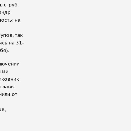
с. руб.
андр
ость: на
упов, так
ясь на 51-
бя).
ключении
ыми.
лковник
 главы
нили от
ов,