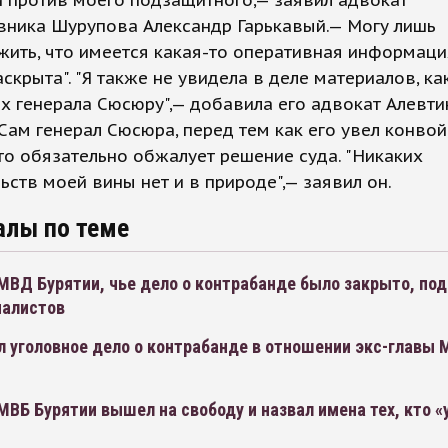
 против моего подзащитного,— заявил адвокат
вника Шурупова Александр Гарькавый.— Могу лишь
ить, что имеется какая-то оперативная информаци
аскрыта". "Я также не увидела в деле материалов, ка
 генерала Сюсюру",— добавила его адвокат Алевти
 Сам генерал Сюсюра, перед тем как его увел конвой
что обязательно обжалует решение суда. "Никаких
ьств моей вины нет и в природе",— заявил он.
алы по теме
МВД Бурятии, чье дело о контрабанде было закрыто, под
налистов
л уголовное дело о контрабанде в отношении экс-главы
МВБ Бурятии вышел на свободу и назвал имена тех, кто «у