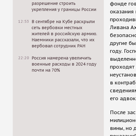
фонде гов
разрешение строить
укрепления у границы России
оказания
проходивш
12:53
В сентябре на Кубе раскрыли
Ливана А
сеть вербовки местных
жителей в российскую армию.
безопасн
Наемники рассказали, что их
другие бы
вербовал сотрудник РАН
году. Гос
22:20
Россия намерена увеличить
выделенн
военные расходы в 2024 году
проходят 
почти на 70%
неустанов
в контраб
сведениям
его адвок
После за
милиционе
вины, но 