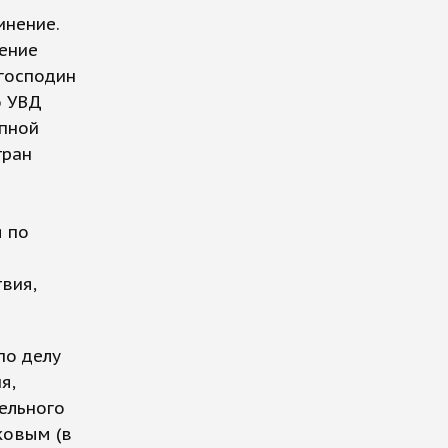
нение.
чение
 господин
о УВД
упной
тран
я по
вия,
по делу
я,
ельного
ковым (в