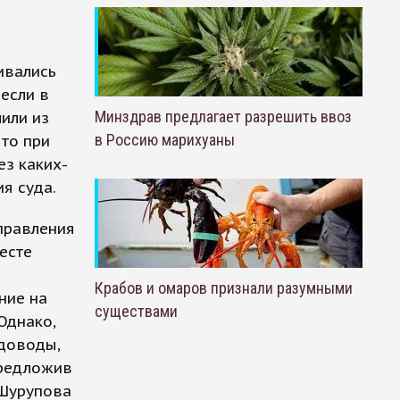
ивались
если в
Минздрав предлагает разрешить ввоз
или из
в Россию марихуаны
то при
з каких-
я суда.
управления
есте
Крабов и омаров признали разумными
ние на
существами
Однако,
 доводы,
предложив
 Шурупова