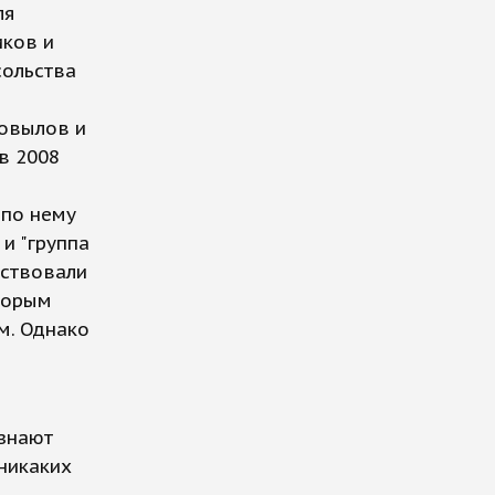
ля
иков и
сольства
Ковылов и
в 2008
 по нему
и "группа
аствовали
торым
м. Однако
изнают
 никаких