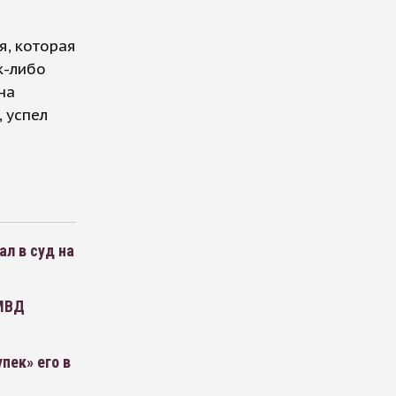
я, которая
к-либо
на
, успел
ал в суд на
 МВД
пек» его в