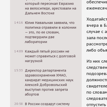
обеспечив
который пересекал Евразию
ежемесячн
на велосипеде, арестовали на
Дальнем Востоке
Ходатайс
14:16
Юлия Навальная заявила, что
вчера в Б
политика отравили в колонии
случае с 
— это, по ее словам,
подтвердили две
зала посл
лаборатории
рассмотре
либо объя
14:09
Каждый пятый россиян не
может справиться с долговой
Из них сл
нагрузкой
следствен
15:33
Директор департамента
подозрева
здравоохранения ХМАО,
должностн
кандидат медицинских наук
Алексей Добровольский
свидетеле
выступил против запрета
по словам
абортов
следовате
20:58
В России создадут систему
отпустить