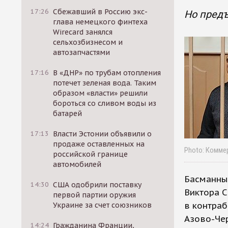
17:26
Сбежавший в Россию экс-
Но предъ
глава немецкого финтеха
Wirecard занялся
сельхозбизнесом и
автозапчастями
17:16
В «ДНР» по трубам отопления
потечет зеленая вода. Таким
образом «власти» решили
бороться со сливом воды из
батарей
17:13
Власти Эстонии объявили о
продаже оставленных на
Photo: Комме
российской границе
автомобилей
Басманны
14:30
США одобрили поставку
Виктора 
первой партии оружия
в контраб
Украине за счет союзников
Азово-Че
14:24
Гражданина Франции,