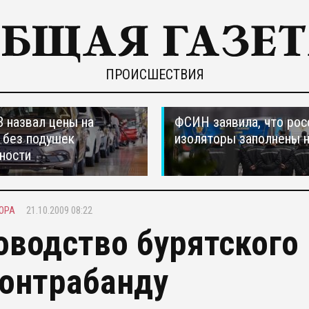
ПРОИСШЕСТВИЯ
 назвал цены на
ФСИН заявила, что рос
 без подушек
изоляторы заполнены 
ности
ЮРА
21.10.2009 08:22
оводство бурятского
контрабанду