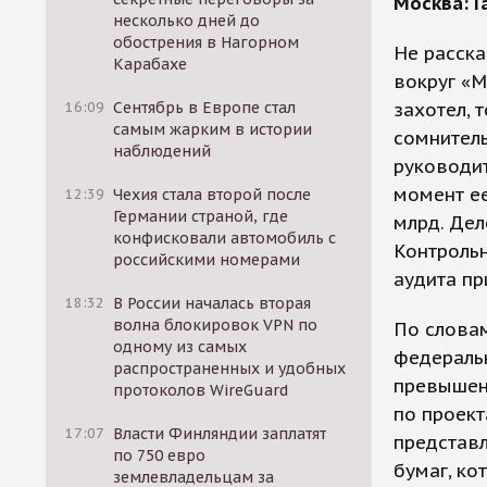
Москва: Г
несколько дней до
обострения в Нагорном
Не расск
Карабахе
вокруг «М
16:09
Сентябрь в Европе стал
захотел, 
самым жарким в истории
сомнител
наблюдений
руководит
момент ее
12:39
Чехия стала второй после
Германии страной, где
млрд. Де
конфисковали автомобиль с
Контрольн
российскими номерами
аудита пр
18:32
В России началась вторая
волна блокировок VPN по
По слова
одному из самых
федераль
распространенных и удобных
превышени
протоколов WireGuard
по проект
17:07
Власти Финляндии заплатят
представл
по 750 евро
бумаг, ко
землевладельцам за