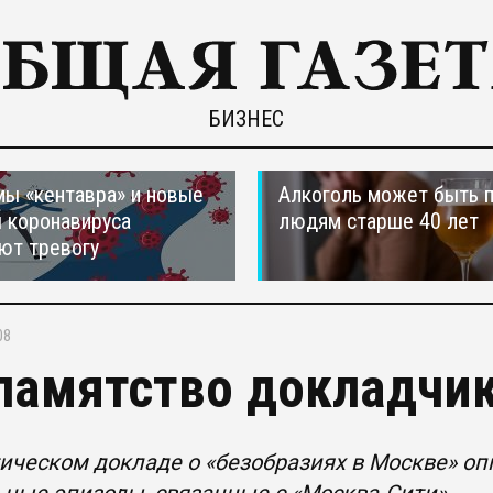
БИЗНЕС
ы «кентавра» и новые
Алкоголь может быть 
 коронавируса
людям старше 40 лет
ют тревогу
08
памятство докладчи
ическом докладе о «безобразиях в Москве» о