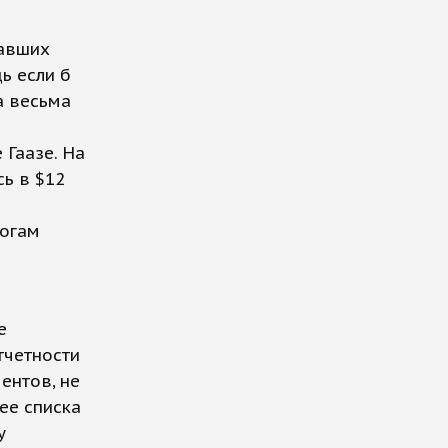
хавших
ь если б
а весьма
 Гаазе. На
ь в $12
тогам
е
тчетности
ентов, не
ее списка
у