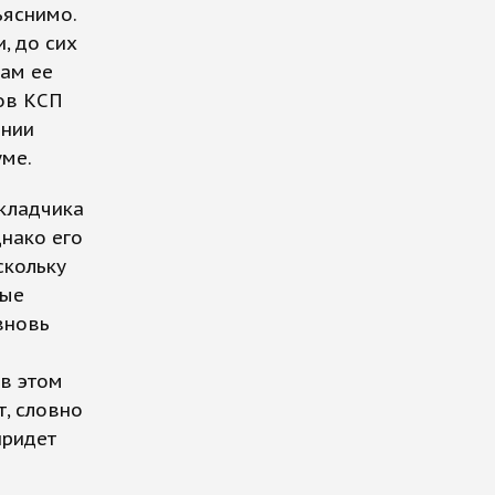
ъяснимо.
, до сих
там ее
ров КСП
ании
ме.
кладчика
днако его
скольку
тые
вновь
 в этом
т, словно
придет