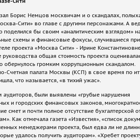
аазе-Сити
азал Борис Немцов москвичам и о скандалах, полы
осква-Сити» во главе с другими персонажами. А вед
то поделился бы своим «аналитическим взглядом» н
ьные схемы и финансовые фокусы, случившиеся при
еле проекта «Москва Сити» - Ирине Константиновне
 руководства общая стоимость проекта оценивалас
ло обернулось громким коррупционным скандалом.
о-Счетная палата Москвы (КСП) в свое время по и
ишла, что называется, «в тихий ужас».
м аудиторов, были выявлены «грубые нарушения
ных и городских финансовых законов, многократно
е смет и почти полное отсутствие бухгалтерской о
ам». Как отмечала газета «Известия», «список докум
енных менеджерами проекта, был едва ли не длинн
торые удалось получить аудиторам». «Хребет проект