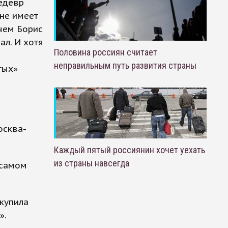
едевр
 не имеет
 чем Борис
ал. И хотя
Половина россиян считает
неправильным путь развития страны
тых»
осква-
Каждый пятый россиянин хочет уехать
из страны навсегда
 самом
 купила
».