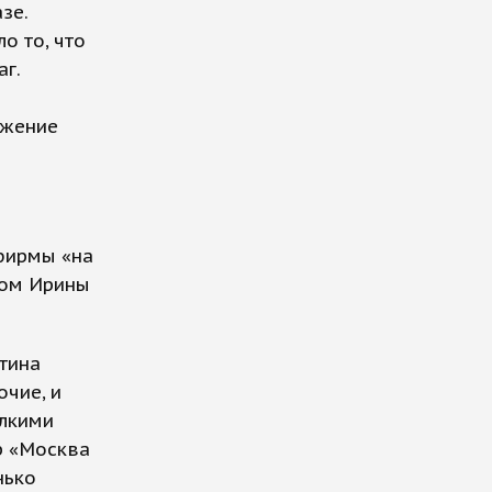
зе.
о то, что
г.
ожение
 фирмы «на
ном Ирины
тина
очие, и
елкими
р «Москва
нько