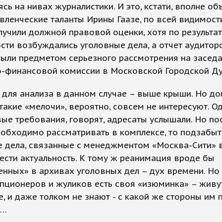
сь на нивах журналистики. И это, кстати, вполне об
вленческие таланты Ирины Гаазе, по всей видимости
лучили должной правовой оценки, хотя по результа
сти возбуждались уголовные дела, а отчет аудито
были предметом серьезного рассмотрения на засед
-финансовой комиссии в Московской Городской Ду
для анализа в данном случае – выше крыши. Но до
акие «мелочи», вероятно, совсем не интересуют. О
ые требования, говорят, адресаты услышали. Но по
еобходимо рассматривать в комплексе, то подзабы
е дела, связанные с менеджментом «Москва-Сити» 
ести актуальность. К тому ж реанимация вроде бы
нных» в архивах уголовных дел – дух времени. Но
пционеров и жуликов есть своя «изюминка» – живу
е, и даже толком не знают - с какой же стороны им 
»…