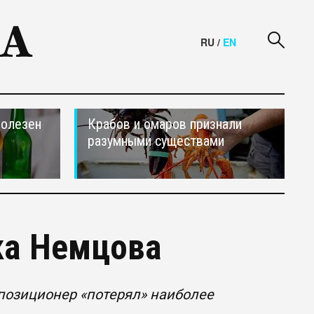
RU
/
EN
полезен
Крабов и омаров признали
разумными существами
ка Немцова
ппозиционер «потерял» наиболее