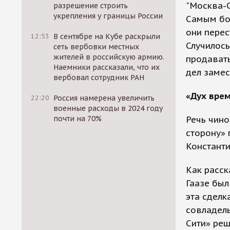
"Москва-С
разрешение строить
укрепления у границы России
Самым бол
они перес
12:53
В сентябре на Кубе раскрыли
Случилось
сеть вербовки местных
жителей в российскую армию.
продавать
Наемники рассказали, что их
дел заме
вербовал сотрудник РАН
«Дух вре
22:20
Россия намерена увеличить
военные расходы в 2024 году
почти на 70%
Речь чино
сторону»
Констант
Как расск
Гаазе был
эта сделк
совладел
Сити» реш