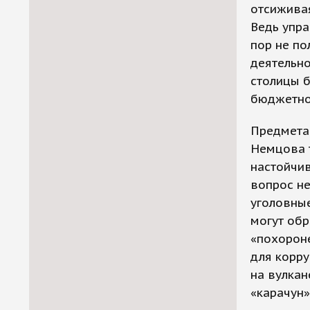
отсиживая
Ведь упра
пор не по
деятельно
столицы 
бюджетно
Предмета 
Немцова т
настойчив
вопрос н
уголовны
могут обр
«похороне
для корру
на вулкан
«карачун