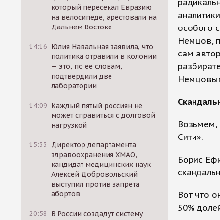
радикальн
который пересекал Евразию
аналитики
на велосипеде, арестовали на
Дальнем Востоке
особого с
Немцов, п
14:16
Юлия Навальная заявила, что
сам автор
политика отравили в колонии
разбирате
— это, по ее словам,
подтвердили две
Немцовым
лаборатории
Скандальн
14:09
Каждый пятый россиян не
может справиться с долговой
Возьмем, 
нагрузкой
Сити».
15:33
Директор департамента
здравоохранения ХМАО,
Борис Ефи
кандидат медицинских наук
скандальн
Алексей Добровольский
выступил против запрета
абортов
Вот что о
50% долей
20:58
В России создадут систему