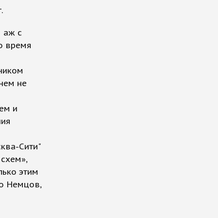
.
 аж с
то время
и
тником
нем не
ем и
ния
ква-Сити"
 схем»,
лько этим
Но Немцов,