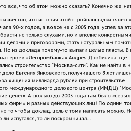
то все, что об этом можно сказать? Конечно же, нет
 известно, что история этой стройплощадки тянется
чала 90-х годов, а вовсе не с 2005 года, успев за э
брасти не только слухами, но и вполне конкретным
и делами и приговорами, стать натуральным памя
. Но из доклада почему-то выпали целые пласты. В 
на героев «Легпромбанка» Андрея Дробинина, где
лись строительство "Москва-сити". Как не найти в н
 дело Евгения Янковского, получившего 8 лет лише
за хищения миллиарда рублей при строительстве
ого международного делового центра (ММДЦ) "Мос
ие денег». А сколько до 2005 года там было «серых
ных фирм» и разных действующих лиц! По одним то
не то чтобы доклад, целые тома написать можно. 
о ли испугался, то ли поскромничал…