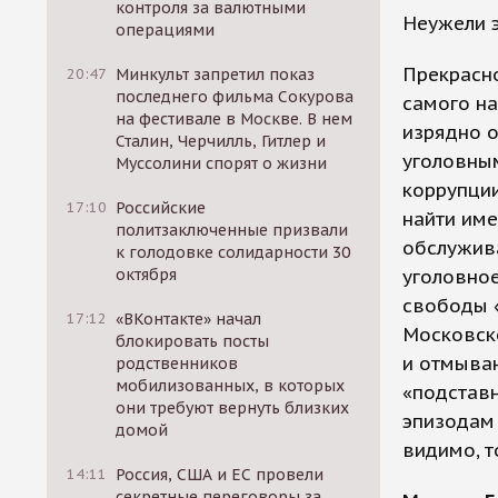
контроля за валютными
Неужели э
операциями
Прекрасно
20:47
Минкульт запретил показ
последнего фильма Сокурова
самого на
на фестивале в Москве. В нем
изрядно о
Сталин, Черчилль, Гитлер и
уголовным
Муссолини спорят о жизни
коррупции
17:10
Российские
найти име
политзаключенные призвали
обслужива
к голодовке солидарности 30
октября
уголовное
свободы «
17:12
«ВКонтакте» начал
Московск
блокировать посты
и отмыван
родственников
мобилизованных, в которых
«подстав
они требуют вернуть близких
эпизодам 
домой
видимо, т
14:11
Россия, США и ЕС провели
секретные переговоры за