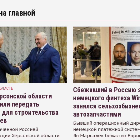
на главной
БЛАСТЬ
Сбежавший в Россию э
рсонской области
немецкого финтеха Wi
или передать
занялся сельхозбизне
 для строительства
автозапчастями
иев
Бывший операционный дир
аченной Россией
немецкой платёжной систем
ации Херсонской области
Ян Марсалек бежал из Евр