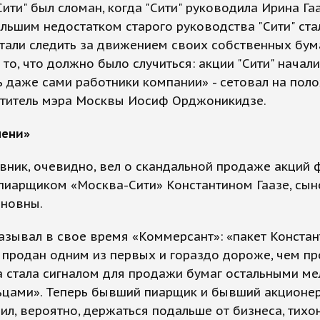
ити" был сломан, когда "Сити" руководила Ирина Гаа
ьшим недостатком старого руководства "Сити" стал
тали следить за движением своих собственных бума
 то, что должно было случиться: акции "Сити" начали
 даже сами работники компании» - сетовал на пол
ститель мэра Москвы Иосиф Орджоникидзе.
мени»
вник, очевидно, вел о скандальной продаже акций
 пиарщиком «Москва-Сити» Константином Гаазе, сы
иновны.
азывал в свое время «Коммерсант»: «пакет Констан
 продан одним из первых и гораздо дороже, чем пр
а стала сигналом для продажи бумаг остальными м
ьцами». Теперь бывший пиарщик и бывший акционе
ил, вероятно, держаться подальше от бизнеса, тихо