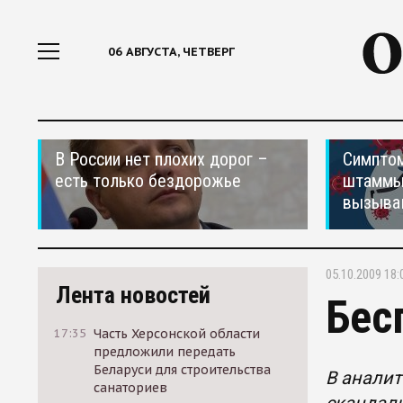
06 АВГУСТА, ЧЕТВЕРГ
В России нет плохих дорог –
Симптом
есть только бездорожье
штаммы
вызыва
05.10.2009 18:
Лента новостей
Бес
17:35
Часть Херсонской области
предложили передать
Беларуси для строительства
В аналит
санаториев