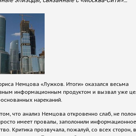
ные эпизоды, связанные с «Москва-Сити»…
ориса Немцова «Лужков. Итоги» оказался весьма
зным информационным продуктом и вызвал уже це
боснованных нареканий.
том, что анализ Немцова откровенно слаб, не полон
просто имеет провалы, заполонили информационно
тво. Критика прозвучала, пожалуй, со всех сторон,