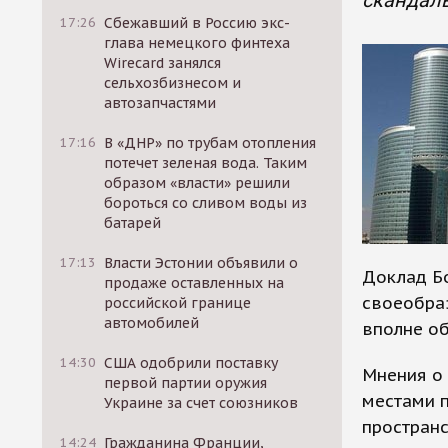
скандаль
17:26
Сбежавший в Россию экс-
глава немецкого финтеха
Wirecard занялся
сельхозбизнесом и
автозапчастями
17:16
В «ДНР» по трубам отопления
потечет зеленая вода. Таким
образом «власти» решили
бороться со сливом воды из
батарей
17:13
Власти Эстонии объявили о
Доклад Б
продаже оставленных на
своеобра
российской границе
автомобилей
вполне о
14:30
США одобрили поставку
Мнения о 
первой партии оружия
местами 
Украине за счет союзников
пространс
14:24
Гражданина Франции,