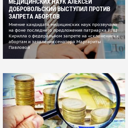
МЕДИЦИНСКИХ НАУК АЛЕКСЕЙ
ДОБРОВОЛЬСКИЙ ВЫСТУПИЛ ПРОТИВ
ЗАПРЕТА АБОРТОВ
Мнение кандидата медицинских наук прозвучало
на фоне последнего предложения патриарха РПЦ
Кирилла о федеральном запрете на «склонение» к
абортам и заявления сенатора Маргариты
Павловой