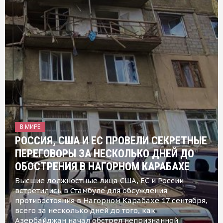
В МИРЕ
РОССИЯ, США И ЕС ПРОВЕЛИ СЕКРЕТНЫЕ
ПЕРЕГОВОРЫ ЗА НЕСКОЛЬКО ДНЕЙ ДО
ОБОСТРЕНИЯ В НАГОРНОМ КАРАБАХЕ
Высшие должностные лица США, ЕС и России
встретились в Стамбуле для обсуждения
противостояния в Нагорном Карабахе 17 сентября,
всего за несколько дней до того, как
Азербайджан начал обстрел непризнанной