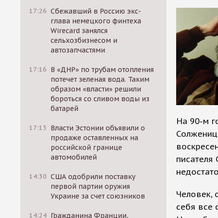
17:26
Сбежавший в Россию экс-
глава немецкого финтеха
Wirecard занялся
сельхозбизнесом и
автозапчастями
17:16
В «ДНР» по трубам отопления
потечет зеленая вода. Таким
образом «власти» решили
бороться со сливом воды из
батарей
На 90-м г
17:13
Власти Эстонии объявили о
Солженицы
продаже оставленных на
воскресен
российской границе
автомобилей
писателя 
недостато
14:30
США одобрили поставку
первой партии оружия
Человек, 
Украине за счет союзников
себя все 
14:24
Гражданина Франции,