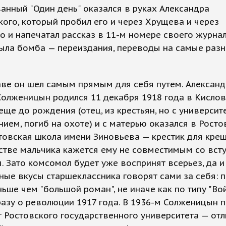
анный "Один день" оказался в руках Александра
ого, который пробил его и через Хрущева и через
 и напечатал рассказ в 11-м номере своего журнал
была бомба — переиздания, переводы на самые разн
аве он шел самым прямым для себя путем. Александ
олженицын родился 11 декабря 1918 года в Кислов
еще до рождения (отец, из крестьян, но с университ
ием, погиб на охоте) и с матерью оказался в Росто
товская школа имени Зиновьева — крестик для кре
стве мальчика кажется ему не совместимым со вст
. Зато комсомол будет уже воспринят всерьез, да и
ные вкусы старшеклассника говорят сами за себя: п
ньше чем "большой роман", не иначе как по типу "Во
разу о революции 1917 года. В 1936-м Солженицын 
 Ростовского государственного университета — отл