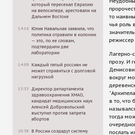
Неудобный
который пересекал Евразию
пророчест
на велосипеде, арестовали на
то наивный
Дальнем Востоке
чья роль 
14:16
Юлия Навальная заявила, что
значитель
политика отравили в колонии
режиссер
— это, по ее словам,
подтвердили две
лаборатории
Лагерно-
прозу. И 
14:09
Каждый пятый россиян не
Денисович
может справиться с долговой
нагрузкой
вокруг мо
деревенск
15:33
Директор департамента
"Архипела
здравоохранения ХМАО,
в то, что
кандидат медицинских наук
Алексей Добровольский
назывался
выступил против запрета
тогда мо
абортов
очередном
20:58
В России создадут систему
послать и