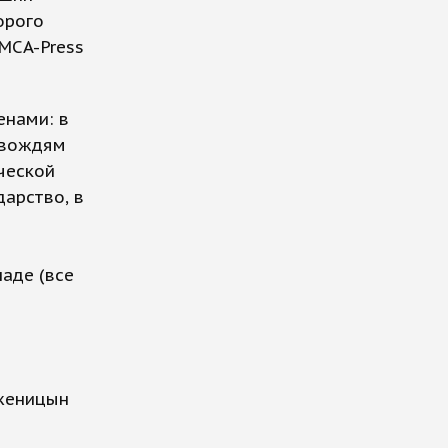
орого
MCA-Press
енами: в
"вождям
ческой
арство, в
паде (все
лженицын
н