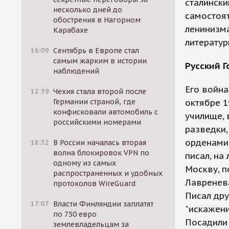
сталински
несколько дней до
самостоят
обострения в Нагорном
ленинизма
Карабахе
литерату
16:09
Сентябрь в Европе стал
самым жарким в истории
Русский Г
наблюдений
Его война
12:39
Чехия стала второй после
Германии страной, где
октябре 1
конфисковали автомобиль с
училище,
российскими номерами
разведки,
орденами
18:32
В России началась вторая
волна блокировок VPN по
писал, на
одному из самых
Москву, п
распространенных и удобных
Лавренева
протоколов WireGuard
Писал дру
17:07
Власти Финляндии заплатят
"искажени
по 750 евро
Посадили 
землевладельцам за