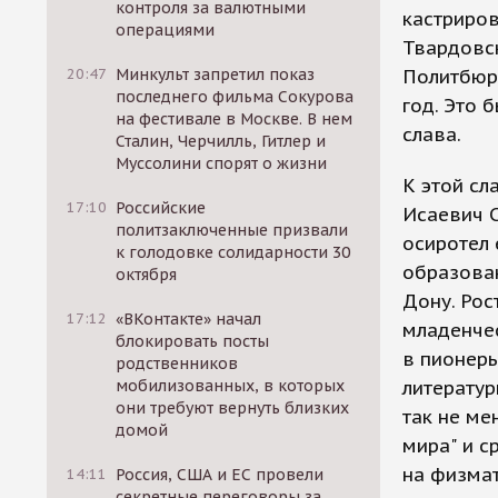
контроля за валютными
кастриров
операциями
Твардовск
20:47
Минкульт запретил показ
Политбюро
последнего фильма Сокурова
год. Это 
на фестивале в Москве. В нем
слава.
Сталин, Черчилль, Гитлер и
Муссолини спорят о жизни
К этой сл
17:10
Российские
Исаевич С
политзаключенные призвали
осиротел 
к голодовке солидарности 30
образован
октября
Дону. Рос
17:12
«ВКонтакте» начал
младенче
блокировать посты
в пионеры
родственников
мобилизованных, в которых
литератур
они требуют вернуть близких
так не ме
домой
мира" и с
на физмат
14:11
Россия, США и ЕС провели
секретные переговоры за