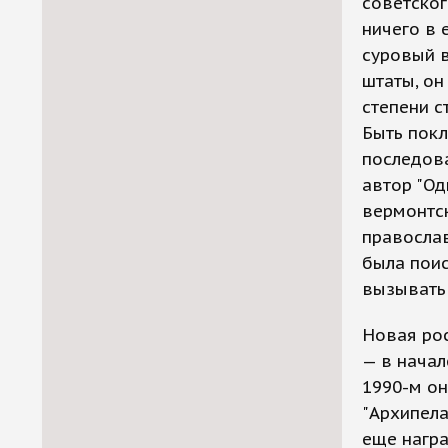
советског
ничего в 
суровый в
штаты, он
степени с
Быть покл
последова
автор "Од
вермонтск
правосла
была поис
вызывать 
Новая ро
— в начал
1990-м он
"Архипела
еще награ