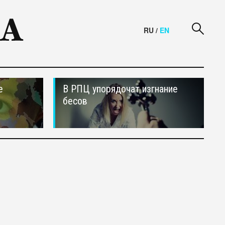
RU
/
EN
е
В РПЦ упорядочат изгнание
бесов