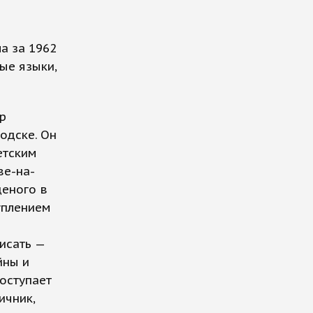
а за 1962
ые языки,
р
одске. Он
етским
ве-на-
щеного в
уплением
исать —
йны и
поступает
ичник,