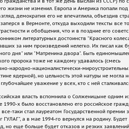
о гражданства и в тот же день выслан из СССР) по с
его жизни не изменил. Европа и Америка попали под
згляд, демократия его не впечатлила, объездив стр
 заперся в Вермонте, откуда выходили тексты все т
трастности и обобщения, что и в поздние его советс
онником литературных достоинств "Красного колеса
вших за ним произведений нелегко. Их писал как б
ного дня" или "Матренина двора". Быть единомышл
ого пророка тоже не каждому удавалось (смесь
вно-народно-националистически-мироустроительны
тине ядерной), но цельность этой натуры не могла н
глубочайшее уважение у всех, кто с ней сталкивалс
ссийская власть вспомнила о Солженицыне одним и
е 1990-х было восстановлено его российское гражд
 все-таки стал лауреатом Государственной премии 
г ГУЛАГ", а в мае 1994-го вернулся на родину. Будет
д, но еще больше будет отказов и резких заявлений