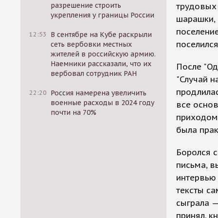
разрешение строить
трудовых 
укрепления у границы России
шарашки, 
поселение
12:53
В сентябре на Кубе раскрыли
поселился
сеть вербовки местных
жителей в российскую армию.
Наемники рассказали, что их
После "Од
вербовал сотрудник РАН
"Случай н
продлила
22:20
Россия намерена увеличить
военные расходы в 2024 году
все основ
почти на 70%
приходом 
была прак
Боролся с
письма, в
интервью 
тексты са
сыграла 
принял, к