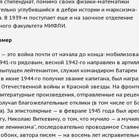
й стипендиат, помимо своих физики-математики
ельно углубившийся в дебри истории и марксизма-
. В 1939-м поступает еще и на заочное отделение
рного факультета МИФЛИ.
омер
 — это война почти от начала до конца: мобилизова
941-го рядовым, весной 1942-го направлен в артил
 выпущен лейтенантом, служил командиром батареи
 в июне 1944-го получил звание капитана, был нагр
 Отечественной войны и Красной звезды. На фронт
 литературные произведения, отправленные на реце
олучал благожелательные отклики (в том числе от Б
). За эпистолярные — в феврале 1945 года был аре
гу, Николаю Виткевичу, о том, что мучило — а мучил
е ленинизма", последовательно проводимое Сталин
обоих, автора писем — на восемь лет исправительн