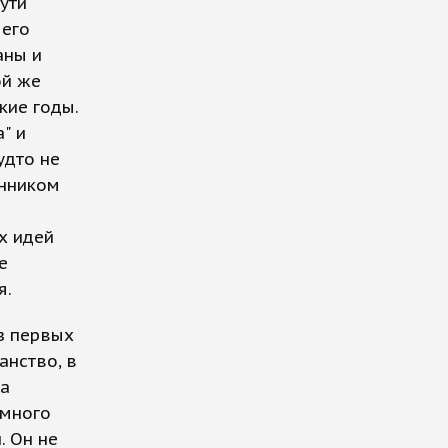
ути
 его
аны и
ой же
кие годы.
" и
удто не
енником
х идей
е
я.
з первых
анство, в
за
 много
. Он не