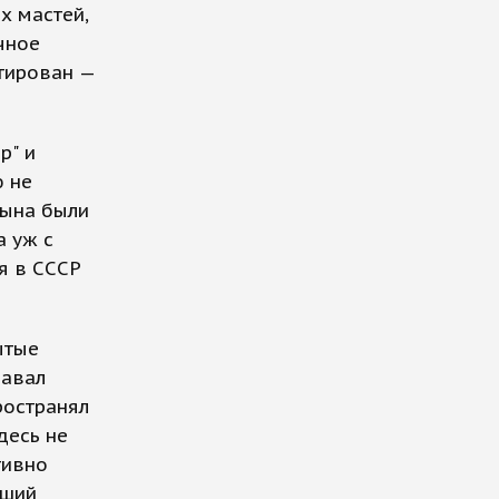
х мастей,
чное
итирован —
р" и
ю не
цына были
а уж с
я в СССР
ытые
давал
ространял
десь не
тивно
вший