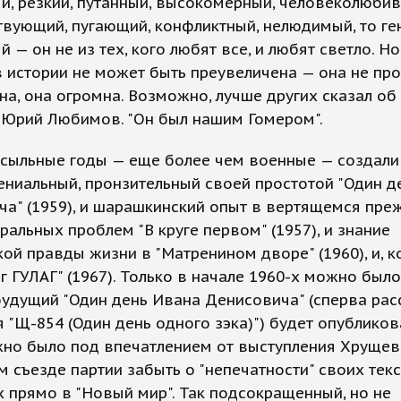
, резкий, путанный, высокомерный, человеколюбив
вующий, пугающий, конфликтный, нелюдимый, то ге
 — он не из тех, кого любят все, и любят светло. Но 
в истории не может быть преувеличена — она не пр
на, она огромна. Возможно, лучше других сказал об
 Юрий Любимов. "Он был нашим Гомером".
ссыльные годы — еще более чем военные — создали
гениальный, пронзительный своей простотой "Один 
а" (1959), и шарашкинский опыт в вертящемся пре
ральных проблем "В круге первом" (1957), и знание
ой правды жизни в "Матренином дворе" (1960), и, к
г ГУЛАГ" (1967). Только в начале 1960-х можно был
 будущий "Один день Ивана Денисовича" (сперва рас
 "Щ-854 (Один день одного зэка)") будет опубликов
жно было под впечатлением от выступления Хрущев
 съезде партии забыть о "непечатности" своих текс
х прямо в "Новый мир". Так подсокращенный, но не