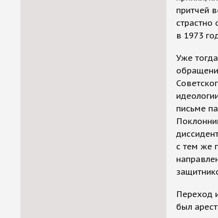
притчей в
страстно 
в 1973 год
Уже тогд
обращении
Советског
идеологии
письме па
Поклонник
диссидент
с тем же 
направлен
защитник
Переход и
был арест