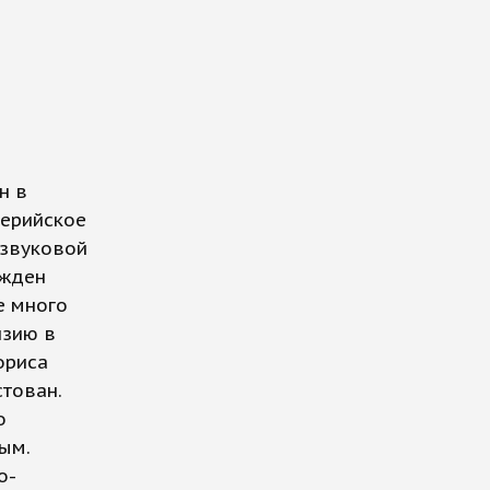
н в
лерийское
 звуковой
ажден
е много
нзию в
ориса
стован.
о
ым.
о-