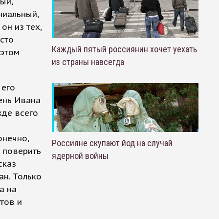
ый,
ниальный,
он из тех,
осто
Каждый пятый россиянин хочет уехать
 этом
из страны навсегда
 его
день Ивана
жде всего
онечно,
Россияне скупают йод на случай
о поверить
ядерной войны
сказ
ан. Только
а на
тов и