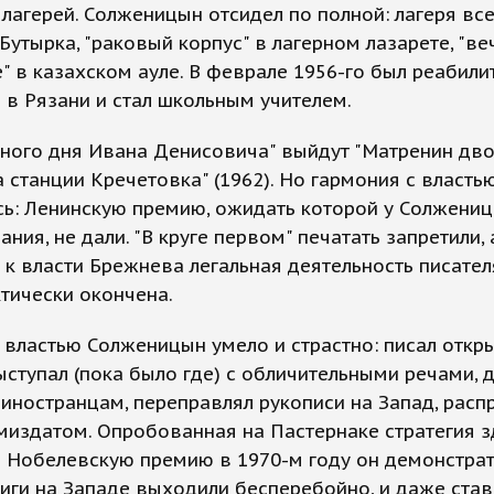
лагерей. Солженицын отсидел по полной: лагеря все
Бутырка, "раковый корпус" в лагерном лазарете, "ве
" в казахском ауле. В феврале 1956-го был реабил
 в Рязани и стал школьным учителем.
ного дня Ивана Денисовича" выйдут "Матренин дво
а станции Кречетовка" (1962). Но гармония с власть
сь: Ленинскую премию, ожидать которой у Солжени
ания, не дали. "В круге первом" печатать запретили, 
к власти Брежнева легальная деятельность писател
тически окончена.
 властью Солженицын умело и страстно: писал откр
ыступал (пока было где) с обличительными речами, 
иностранцам, переправлял рукописи на Запад, расп
миздатом. Опробованная на Пастернаке стратегия з
— Нобелевскую премию в 1970-м году он демонстра
ниги на Западе выходили бесперебойно, и даже ста