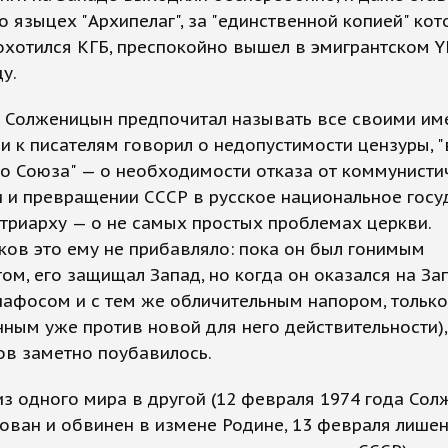
о языцех "Архипелаг", за "единственной копией" кот
охотился КГБ, преспокойно вышел в эмигрантском Y
у.
а Солженицын предпочитал называть все своими им
 к писателям говорил о недопустимости цензуры, 
о Союза" — о необходимости отказа от коммунисти
 и превращении СССР в русское национальное госуд
триарху — о не самых простых проблемах церкви.
ов это ему не прибавляло: пока он был гонимым
ом, его защищал Запад, но когда он оказался на За
пафосом и с тем же обличительным напором, только
ным уже против новой для него действительности),
ов заметно поубавилось.
з одного мира в другой (12 февраля 1974 года Со
ован и обвинен в измене Родине, 13 февраля лише