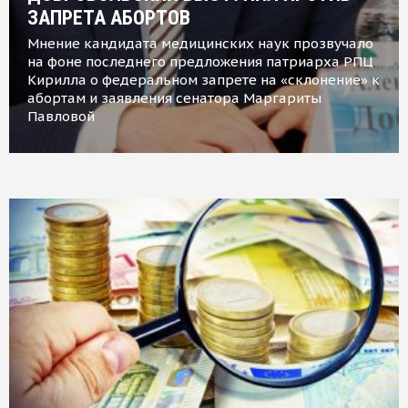
ЗАПРЕТА АБОРТОВ
Мнение кандидата медицинских наук прозвучало
на фоне последнего предложения патриарха РПЦ
Кирилла о федеральном запрете на «склонение» к
абортам и заявления сенатора Маргариты
Павловой