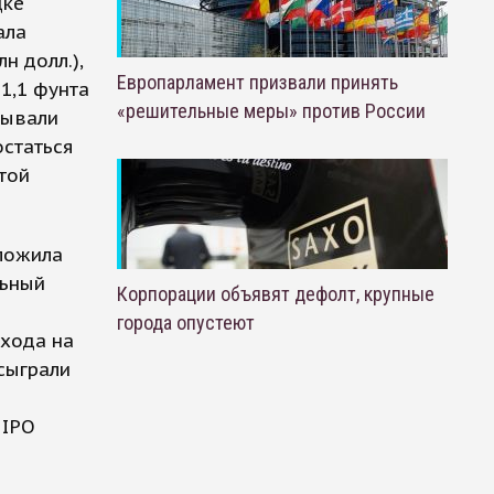
дке
ала
н долл.),
Европарламент призвали принять
1,1 фунта
«решительные меры» против России
тывали
остаться
той
ложила
льный
Корпорации объявят дефолт, крупные
города опустеют
ыхода на
 сыграли
 IPO