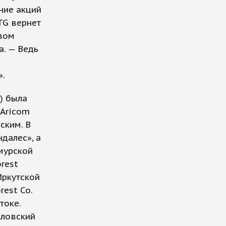
ение акций
TG вернет
овом
а. — Ведь
».
d) была
 Aricom
ским. В
далес», а
мурской
rest
Иркутской
rest Co.
токе.
словский