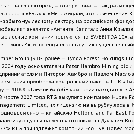
сь от всех секторов, — говорит она. — Так, размещ
Strabag и «Русал». «Мы ожидали, что размещение R
 «забытому» лесному сектору на российском фонд
добавляет аналитик «Антанта Капитал» Анна Крылов
ые лесные компании торгуются по EV/EBITDA 10х, а
е — лишь 4х, и потенциал роста у них существенный
imber Group (RTG, ранее — Tynda Forest Holdings Lt
 2004 году основателями Peter Hambro Mining plc и
редпринимателями Питером Хамбро и Павлом Маслов
 компания приобрела контрольный пакет в ЛПК «Тын
ду — ЛПКХ «Таежный» (обе компании находятся в А
 В марте 2007 года RTG выкупила компанию Hupex Fo
nagement Limited, их лицензию на вырубку леса в 
 одновременно — китайскую Heilongjang Far East Fo
циализирующуюся на лесозаготовках на Дальнем Вос
,57% RTG принадлежит компании EcoLive, Павел Ма