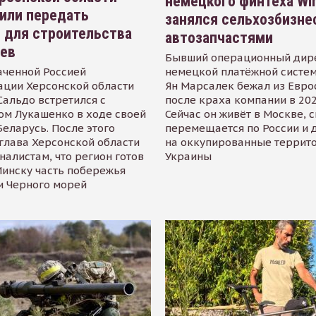
немецкого финтеха Wi
или передать
занялся сельхозбизне
 для строительства
автозапчастями
иев
Бывший операционный дир
аченной Россией
немецкой платёжной систем
ации Херсонской области
Ян Марсалек бежал из Евр
альдо встретился с
после краха компании в 202
ом Лукашенко в ходе своей
Сейчас он живёт в Москве, 
Беларусь. После этого
перемещается по России и 
глава Херсонской области
на оккупированные террит
налистам, что регион готов
Украины
инску часть побережья
и Черного морей