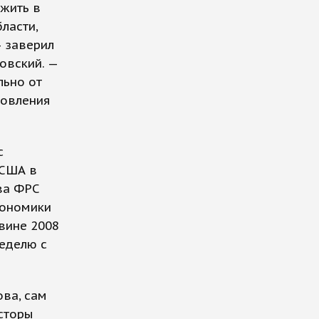
ожить в
ласти,
— заверил
овский. —
льно от
новления
с
 США в
ва ФРС
кономики
вине 2008
неделю с
ова, сам
есторы