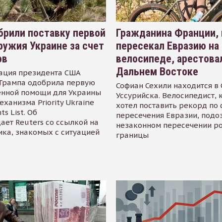
рили поставку первой
Гражданина Франции,
ружия Украине за счет
пересекал Евразию на
ов
велосипеде, арестова
Дальнем Востоке
ация президента США
Трампа одобрила первую
Софиан Сехили находится в
енной помощи для Украины
Уссурийска. Велосипедист,
еханизма Priority Ukraine
хотел поставить рекорд по 
s List. Об
пересечения Евразии, подо
ает Reuters со ссылкой на
незаконном пересечении р
ика, знакомых с ситуацией
границы