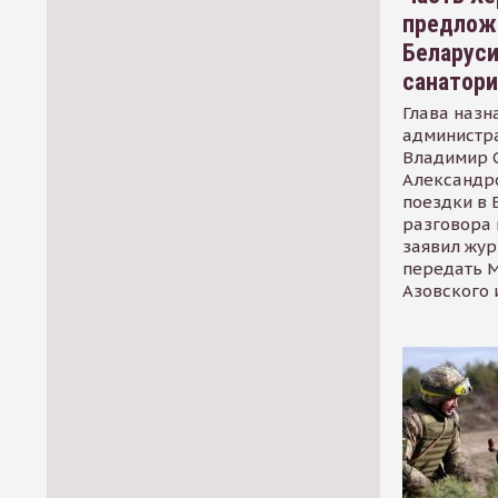
предлож
Беларуси
санатор
Глава назн
администр
Владимир С
Александр
поездки в 
разговора 
заявил жур
передать М
Азовского 