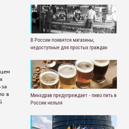
В России появятся магазины,
недоступные для простых граждан
дцем
х
-за
ло в
Минздрав предупреждает - пиво пить в
G
России нельзя