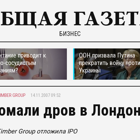
БИЗНЕС
итание приводит к
ООН призвала Путина
но-сосудистым
прекратить войну прот
ваниям?
Украины
TIMBER GROUP
14.11.2007 09:52
омали дров в Лондо
Timber Group отложила IPO