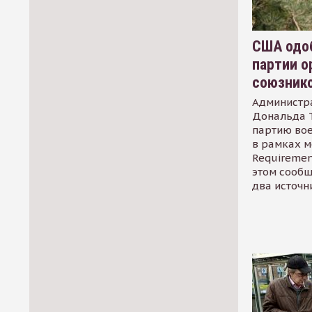
США одоб
партии о
союзник
Администр
Дональда 
партию во
в рамках м
Requirement
этом сообщ
два источн