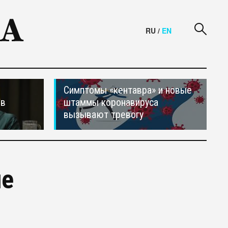
RU
/
EN
Симптомы «кентавра» и новые
ив
штаммы коронавируса
вызывают тревогу
не