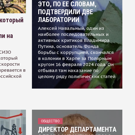
ЭТО, ПО ЕЕ СЛОВАМ,
ПОДТВЕРДИЛИ ДВЕ
ЛАБОРАТОРИИ
 который
Алексей Навальный, один из
наиболее последовательных и
ли на
активных критиков Владимира
Путина, основатель Фонда
 СИЗО
борьбы с коррупцией, скончался
 который
в колонии в Харпе за Полярным
скорости
кругом 16 февраля 2024 года. Он
зревается в
отбывал там наказание по
оссийской
целому ряду политических статей
ОБЩЕСТВО
ДИРЕКТОР ДЕПАРТАМЕНТА