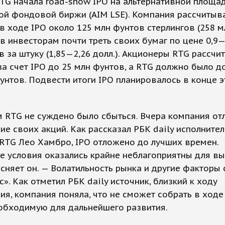
TG начала road-show IPO на альтернативной площа
ой фондовой биржи (AIM LSE). Компания рассчитыв
в ходе IPO около 125 млн фунтов стерлингов (258 мл
 инвесторам почти треть своих бумаг по цене 0,9—
в за штуку (1,85—2,26 долл.). Акционеры RTG рассчи
за счет IPO до 25 млн фунтов, а RTG должно было д
унтов. Подвести итоги IPO планировалось в конце э
 RTG не суждено было сбыться. Вчера компания от
е своих акций. Как рассказал РБК daily исполните
RTG Лео Хамбро, IPO отложено до лучших времен.
 условия оказались крайне неблагоприятны для в
ясняет он. — Волатильность рынка и другие факторы
с». Как отметил РБК daily источник, близкий к ходу
я, компания поняла, что не сможет собрать в ходе
обходимую для дальнейшего развития.