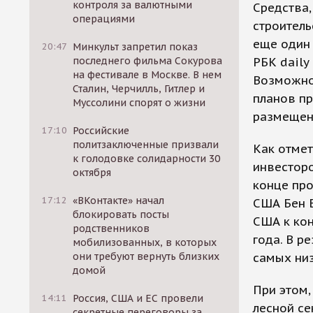
контроля за валютными
Средства,
операциями
строитель
еще один 
20:47
Минкульт запретил показ
последнего фильма Сокурова
РБК daily
на фестивале в Москве. В нем
Возможно,
Сталин, Черчилль, Гитлер и
планов пр
Муссолини спорят о жизни
размещен
17:10
Российские
политзаключенные призвали
Как отмет
к голодовке солидарности 30
инвесторо
октября
конце про
17:12
«ВКонтакте» начал
США Бен 
блокировать посты
США к кон
родственников
года. В р
мобилизованных, в которых
они требуют вернуть близких
самых низ
домой
При этом,
14:11
Россия, США и ЕС провели
лесной се
секретные переговоры за