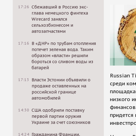
17:26
Сбежавший в Россию экс-
глава немецкого финтеха
Wirecard занялся
сельхозбизнесом и
автозапчастями
17:16
В «ДНР» по трубам отопления
потечет зеленая вода. Таким
образом «власти» решили
бороться со сливом воды из
батарей
Russian T
17:13
Власти Эстонии объявили о
среди ко
продаже оставленных на
площадка
российской границе
автомобилей
низкого и
финансов
14:30
США одобрили поставку
придется 
первой партии оружия
Украине за счет союзников
инвестпр
14:24
Гражданина Франции,