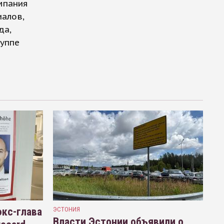
омпания
иалов,
да,
руппе
кс-глава
ЭСТОНИЯ
Власти Эстонии объявили о