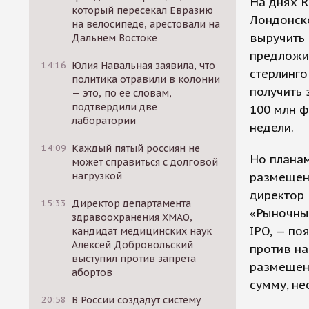
На днях R
который пересекал Евразию
Лондонск
на велосипеде, арестовали на
выручить 
Дальнем Востоке
предложив
14:16
Юлия Навальная заявила, что
стерлинго
политика отравили в колонии
получить 
— это, по ее словам,
подтвердили две
100 млн ф
лаборатории
недели.
14:09
Каждый пятый россиян не
Но планам
может справиться с долговой
нагрузкой
размещени
директор 
15:33
Директор департамента
«Рыночные
здравоохранения ХМАО,
IPO, — по
кандидат медицинских наук
Алексей Добровольский
против на
выступил против запрета
размещени
абортов
сумму, не
20:58
В России создадут систему