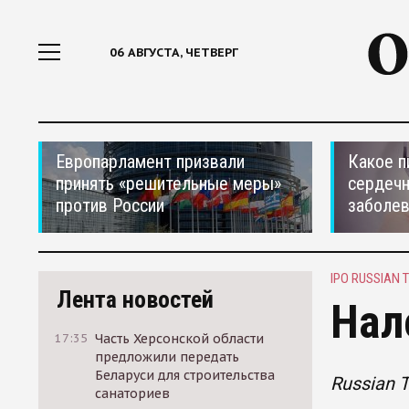
06 АВГУСТА, ЧЕТВЕРГ
Европарламент призвали
Какое п
принять «решительные меры»
сердеч
против России
заболе
IPO RUSSIAN 
Лента новостей
Нал
17:35
Часть Херсонской области
предложили передать
Беларуси для строительства
Russian 
санаториев