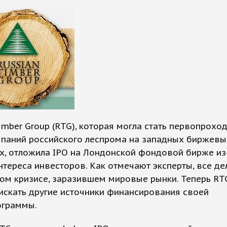
imber Group (RTG), которая могла стать первопрохо
мпаний российского леспрома на западных биржевы
х, отложила IPO на Лондонской фондовой бирже из
нтереса инвесторов. Как отмечают эксперты, все де
ом кризисе, заразившем мировые рынки. Теперь RT
искать другие источники финансирования своей
ограммы.