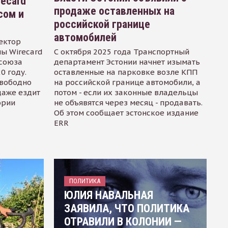
recard
продаже оставленных на
сом и
российской границе
автомобилей
ектор
ы Wirecard
С октября 2025 года Транспортный
осоюза
департамент Эстонии начнет изымать
0 году.
оставленные на парковке возле КПП
свободно
на российской границе автомобили, а
даже ездит
потом - если их законные владельцы
ории
не объявятся через месяц - продавать.
Об этом сообщает эстонское издание
ERR
ПОЛИТИКА
ЮЛИЯ НАВАЛЬНАЯ
ЗАЯВИЛА, ЧТО ПОЛИТИКА
ОТРАВИЛИ В КОЛОНИИ —