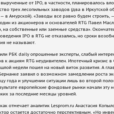
 вырученные от IPO, в частности, планировалось вл
ство трех лесопильных заводов (два в Иркутской об
— в Амурской). «Заводы все равно будем строить, 
 один из акционеров и основателей RTG Павел Масл
 на собственные или заемные средства». Окончате
оведения IPO в RTG не отказались, но сроки возоб
ия не называют.
или РБК daily опрошенные эксперты, слабый интере
в к акциям RTG неудивителен. Ипотечный кризис в
шлой недели пошел на новый виток развития. А гла
Бернанке заявил о возможном замедлении роста э
цу года и улучшении ситуации лишь во второй поло
езультате европейские фондовые рынки начали эту 
ких за последние месяцы уровней.
 как отмечает аналитик Lesprom.ru Анастасия Копыл
ктор остается достаточно перспективным. «Но инв