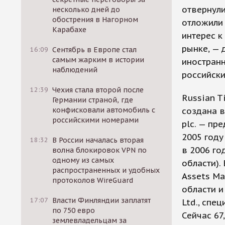
отвернули
несколько дней до
обострения в Нагорном
отложили 
Карабахе
интерес к
рынке, — 
16:09
Сентябрь в Европе стал
самым жарким в истории
иностранн
наблюдений
российски
12:39
Чехия стала второй после
Russian T
Германии страной, где
конфисковали автомобиль с
создана в
российскими номерами
plc. — п
2005 году
18:32
В России началась вторая
в 2006 го
волна блокировок VPN по
одному из самых
области).
распространенных и удобных
Assets Ma
протоколов WireGuard
области и
17:07
Власти Финляндии заплатят
Ltd., спе
по 750 евро
Сейчас 67
землевладельцам за