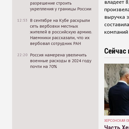
владеет 8
разрешение строить
укрепления у границы России
произвела
выручка з
12:53
В сентябре на Кубе раскрыли
составила
сеть вербовки местных
компаний 
жителей в российскую армию.
Наемники рассказали, что их
вербовал сотрудник РАН
Сейчас 
22:20
Россия намерена увеличить
военные расходы в 2024 году
почти на 70%
ХЕРСОНСКАЯ О
Часть Хе