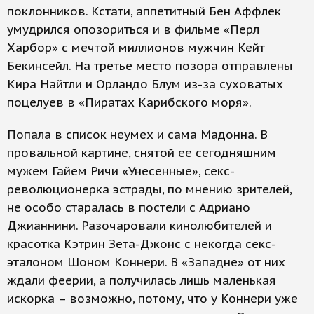
поклонников. Кстати, аппетитный Бен Аффлек
умудрился опозориться и в фильме «Перл
Харбор» с мечтой миллионов мужчин Кейт
Бекинсейл. На третье место позора отправлены
Кира Найтли и Орландо Блум из-за суховатых
поцелуев в «Пиратах Карибского моря».
Попала в список неумех и сама Мадонна. В
провальной картине, снятой ее сегодняшним
мужем Гайем Ричи «Унесенные», секс-
революционерка эстрады, по мнению зрителей,
не особо старалась в постели с Адриано
Джианнини. Разочаровали кинолюбителей и
красотка Кэтрин Зета-Джонс с некогда секс-
эталоном Шоном Коннери. В «Западне» от них
ждали феерии, а получилась лишь маленькая
искорка – возможно, потому, что у Коннери уже