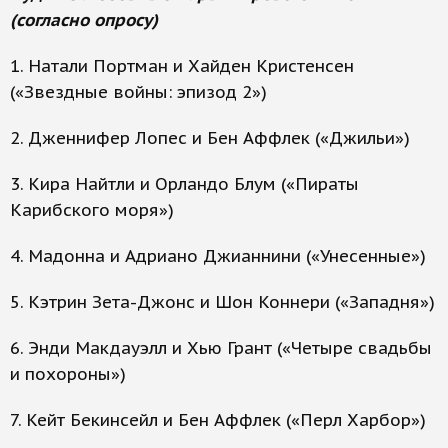
(согласно опросу)
1. Натали Портман и Хайден Кристенсен
(«Звездные войны: эпизод 2»)
2. Дженнифер Лопес и Бен Аффлек («Джильи»)
3. Кира Найтли и Орландо Блум («Пираты
Карибского моря»)
4. Мадонна и Адриано Джианнини («Унесенные»)
5. Кэтрин Зета-Джонс и Шон Коннери («Западня»)
6. Энди Макдауэлл и Хью Грант («Четыре свадьбы
и похороны»)
7. Кейт Бекинсейл и Бен Аффлек («Перл Харбор»)