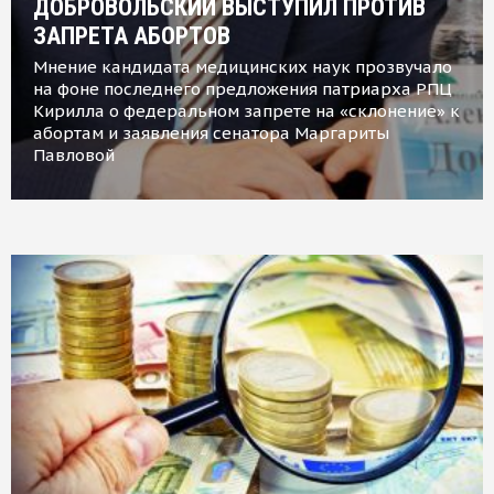
ДОБРОВОЛЬСКИЙ ВЫСТУПИЛ ПРОТИВ
ЗАПРЕТА АБОРТОВ
Мнение кандидата медицинских наук прозвучало
на фоне последнего предложения патриарха РПЦ
Кирилла о федеральном запрете на «склонение» к
абортам и заявления сенатора Маргариты
Павловой