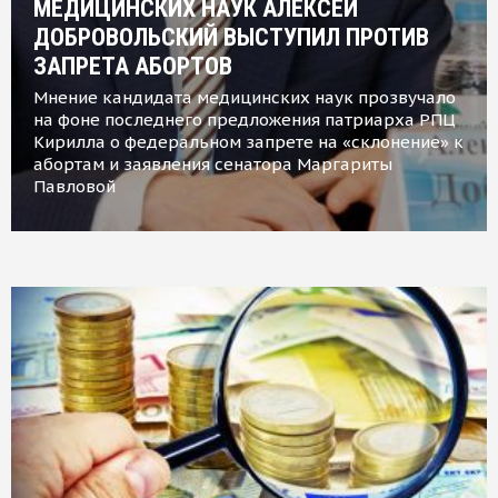
МЕДИЦИНСКИХ НАУК АЛЕКСЕЙ
ДОБРОВОЛЬСКИЙ ВЫСТУПИЛ ПРОТИВ
ЗАПРЕТА АБОРТОВ
Мнение кандидата медицинских наук прозвучало
на фоне последнего предложения патриарха РПЦ
Кирилла о федеральном запрете на «склонение» к
абортам и заявления сенатора Маргариты
Павловой