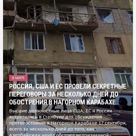
В МИРЕ
РОССИЯ, США И ЕС ПРОВЕЛИ СЕКРЕТНЫЕ
ПЕРЕГОВОРЫ ЗА НЕСКОЛЬКО ДНЕЙ ДО
ОБОСТРЕНИЯ В НАГОРНОМ КАРАБАХЕ
Высшие должностные лица США, ЕС и России
встретились в Стамбуле для обсуждения
противостояния в Нагорном Карабахе 17 сентября,
всего за несколько дней до того, как
Азербайджан начал обстрел непризнанной