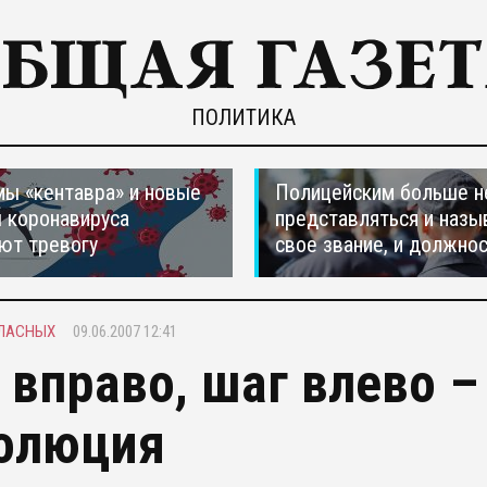
ПОЛИТИКА
ы «кентавра» и новые
Полицейским больше н
 коронавируса
представляться и назы
ют тревогу
свое звание, и должно
ЛАСНЫХ
09.06.2007 12:41
 вправо, шаг влево –
олюция