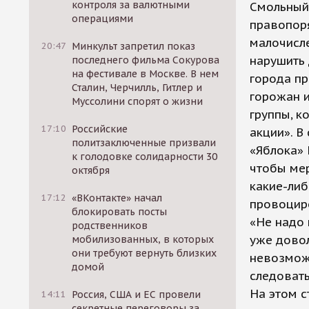
контроля за валютными
Смольный 
операциями
правопоря
малочисл
20:47
Минкульт запретил показ
нарушить 
последнего фильма Сокурова
на фестивале в Москве. В нем
города пр
Сталин, Черчилль, Гитлер и
горожан и
Муссолини спорят о жизни
группы, к
17:10
Российские
акции». В
политзаключенные призвали
«Яблока» 
к голодовке солидарности 30
чтобы мер
октября
какие-либ
17:12
«ВКонтакте» начал
провоцир
блокировать посты
«Не надо 
родственников
уже довол
мобилизованных, в которых
они требуют вернуть близких
невозможн
домой
следовать
На этом с
14:11
Россия, США и ЕС провели
секретные переговоры за