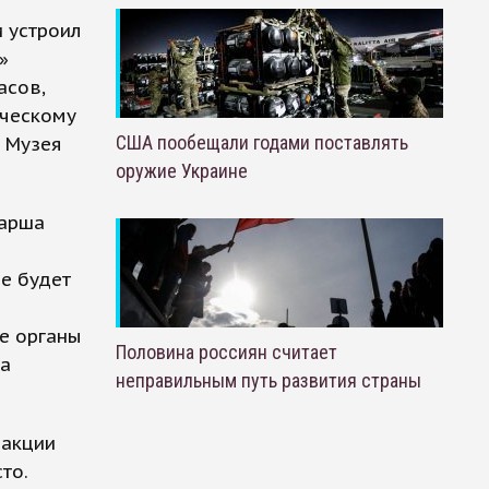
 устроил
»
асов,
еческому
США пообещали годами поставлять
у Музея
оружие Украине
марша
не будет
е органы
Половина россиян считает
на
неправильным путь развития страны
 акции
то.