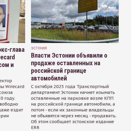
кс-глава
ЭСТОНИЯ
Власти Эстонии объявили о
recard
продаже оставленных на
сом и
российской границе
автомобилей
ектор
ы Wirecard
С октября 2025 года Транспортный
осоюза
департамент Эстонии начнет изымать
0 году.
оставленные на парковке возле КПП
свободно
на российской границе автомобили, а
даже ездит
потом - если их законные владельцы
ории
не объявятся через месяц - продавать.
Об этом сообщает эстонское издание
ERR