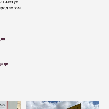
ю газету»
 предлогом
Для
щади