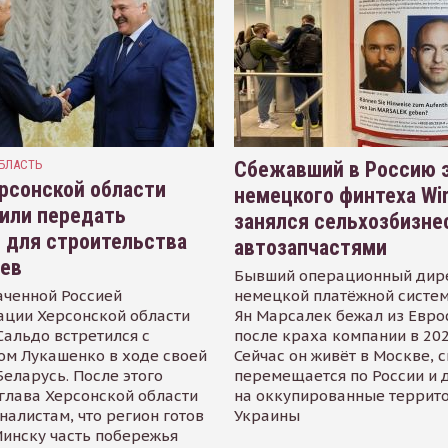
БЛАСТЬ
Сбежавший в Россию э
рсонской области
немецкого финтеха Wi
или передать
занялся сельхозбизне
 для строительства
автозапчастями
иев
Бывший операционный дир
аченной Россией
немецкой платёжной систем
ации Херсонской области
Ян Марсалек бежал из Евр
альдо встретился с
после краха компании в 202
ом Лукашенко в ходе своей
Сейчас он живёт в Москве, 
Беларусь. После этого
перемещается по России и 
глава Херсонской области
на оккупированные террит
налистам, что регион готов
Украины
инску часть побережья