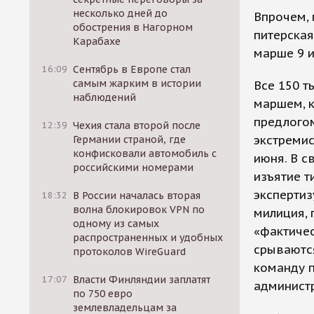
несколько дней до
Впрочем, 
обострения в Нагорном
питерска
Карабахе
марше 9 
16:09
Сентябрь в Европе стал
самым жарким в истории
Все 150 т
наблюдений
маршем, к
предлого
12:39
Чехия стала второй после
экстремис
Германии страной, где
конфисковали автомобиль с
июня. В с
российскими номерами
изъятие т
экспертиз
18:32
В России началась вторая
волна блокировок VPN по
милиция, 
одному из самых
«фактичес
распространенных и удобных
срываются
протоколов WireGuard
команду 
17:07
Власти Финляндии заплатят
администр
по 750 евро
землевладельцам за