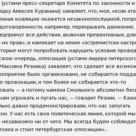
(устами пресс-секретаря Комитета по законности и
дку Алексея Куракина) заявляет, что, мол, «если эта
енная коалиция окажется незаконопослушной, попр
договоренности, например, перекрывать движение, 
едпримут все действия, включая превентивные, дл
 их прав», и намекает на некие «эстремистски наст
оторые могут попробовать нарушить условия прове
 свою очередь, оппозиция (устами лидера питерског
Максима Резника) заявляет, что сделает все возмо
оприятие было организовано, не собирается подда
о провокации, и тем более не собирается что-то
овать — а потому намеки Смольного абсолютно бес
нам угрожать и пугать нас, — говорит Резник. — Каж
ьно давно продемонстрировали, что нас запугать
о. У нас есть своя политическая линия, которой м
 независимо ни от чего. Мы всегда будем соблюдат
тояла и стоит петербургская оппозиция»...