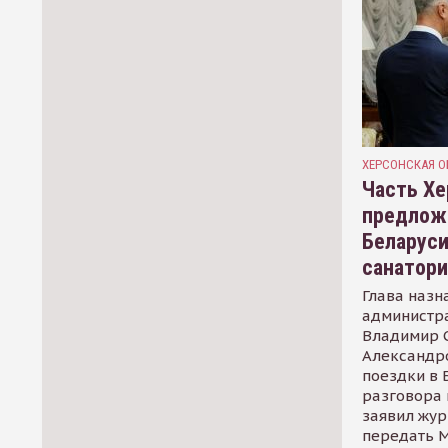
ХЕРСОНСКАЯ О
Часть Хе
предлож
Беларуси
санатор
Глава назн
администр
Владимир С
Александр
поездки в 
разговора 
заявил жур
передать М