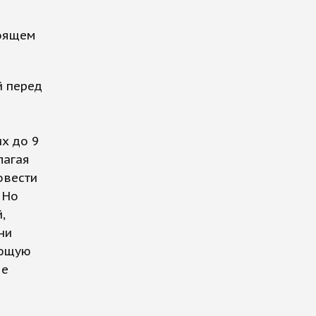
тоящем
й перед
х до 9
лагая
овести
 Но
,
ни
ующую
ые