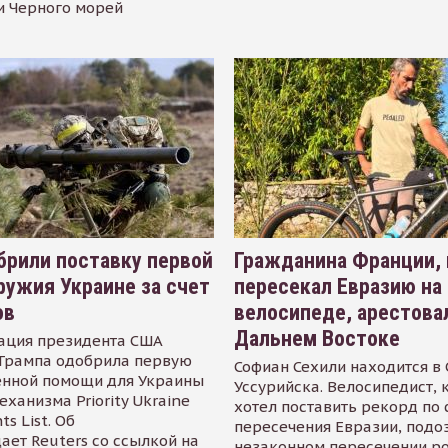
и Черного морей
рили поставку первой
Гражданина Франции,
ружия Украине за счет
пересекал Евразию на
ов
велосипеде, арестова
Дальнем Востоке
ация президента США
Трампа одобрила первую
Софиан Сехили находится в
енной помощи для Украины
Уссурийска. Велосипедист,
еханизма Priority Ukraine
хотел поставить рекорд по 
s List. Об
пересечения Евразии, подо
ает Reuters со ссылкой на
незаконном пересечении р