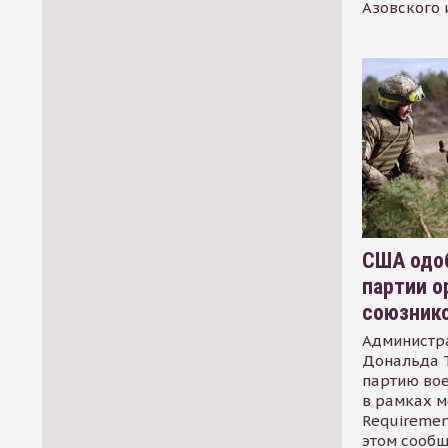
Азовского 
США одоб
партии о
союзник
Администр
Дональда 
партию во
в рамках м
Requirement
этом сообщ