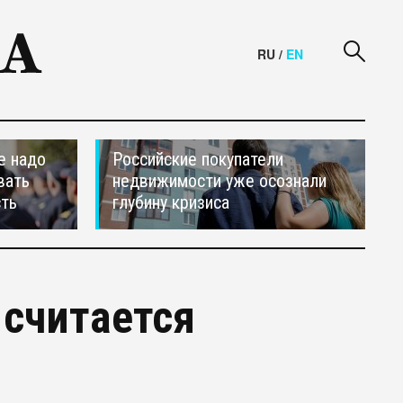
RU
/
EN
е надо
Российские покупатели
вать
недвижимости уже осознали
сть
глубину кризиса
 считается