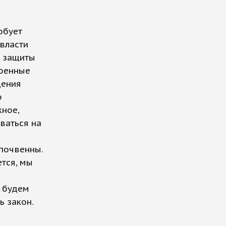
обует
власти
я защиты
роенные
дения
о
жное,
ваться на
почвенны.
ется, мы
ы будем
ь закон.