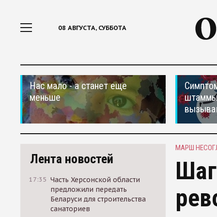
08 АВГУСТА, СУББОТА
Нас мало - а станет еще
Симптом
меньше
штаммы
вызыва
МАРШ НЕСОГ
Лента новостей
Шаг
17:35
Часть Херсонской области
рев
предложили передать
Беларуси для строительства
санаториев