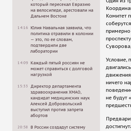
Один из т
который пересекал Евразию
Координац
на велосипеде, арестовали на
Комитет п
Дальнем Востоке
соберутся
14:16
Юлия Навальная заявила, что
примерно 
политика отравили в колонии
проспекту
— это, по ее словам,
подтвердили две
Суворова,
лаборатории
Условие, 
14:09
Каждый пятый россиян не
двигались
может справиться с долговой
движения.
нагрузкой
ничего на
15:33
Директор департамента
поведение
здравоохранения ХМАО,
не будут 
кандидат медицинских наук
Алексей Добровольский
предшест
выступил против запрета
абортов
Предвари
достигнут
20:58
В России создадут систему