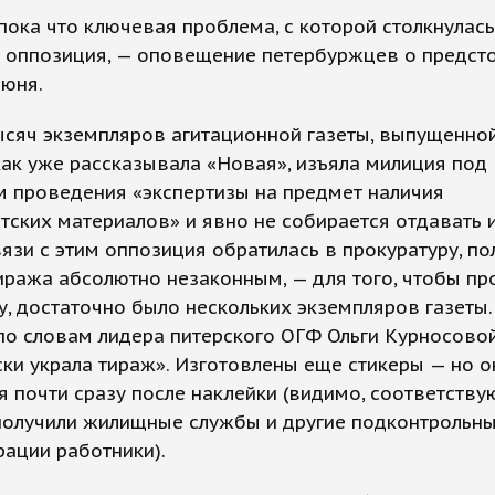
пока что ключевая проблема, с которой столкнулась
я оппозиция, — оповещение петербуржцев о предс
июня.
ысяч экземпляров агитационной газеты, выпущенно
ак уже рассказывала «Новая», изъяла милиция под
м проведения «экспертизы на предмет наличия
тских материалов» и явно не собирается отдавать и
вязи с этим оппозиция обратилась в прокуратуру, по
иража абсолютно незаконным, — для того, чтобы пр
у, достаточно было нескольких экземпляров газеты.
по словам лидера питерского ОГФ Ольги Курносовой
ки украла тираж». Изготовлены еще стикеры — но о
 почти сразу после наклейки (видимо, соответств
получили жилищные службы и другие подконтрольн
ации работники).