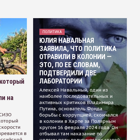
ПОЛИТИКА
ЮЛИЯ НАВАЛЬНАЯ
ЗАЯВИЛА, ЧТО ПОЛИТИКА
ОТРАВИЛИ В КОЛОНИИ —
ЭТО, ПО ЕЕ СЛОВАМ,
ПОДТВЕРДИЛИ ДВЕ
ЛАБОРАТОРИИ
 который
Алексей Навальный, один из
наиболее последовательных и
ли на
активных критиков Владимира
Путина, основатель Фонда
 СИЗО
борьбы с коррупцией, скончался
 который
в колонии в Харпе за Полярным
скорости
кругом 16 февраля 2024 года. Он
зревается в
отбывал там наказание по
оссийской
целому ряду политических статей