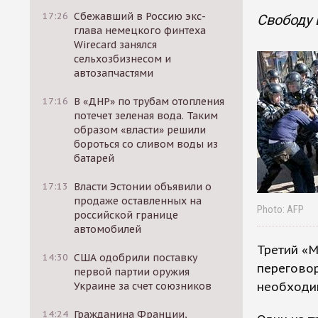
17:26
Сбежавший в Россию экс-
Свободу
глава немецкого финтеха
Wirecard занялся
сельхозбизнесом и
автозапчастями
17:16
В «ДНР» по трубам отопления
потечет зеленая вода. Таким
образом «власти» решили
бороться со сливом воды из
батарей
17:13
Власти Эстонии объявили о
продаже оставленных на
Photo: AFP
российской границе
автомобилей
Третий «М
14:30
США одобрили поставку
переговор
первой партии оружия
необходи
Украине за счет союзников
14:24
Гражданина Франции,