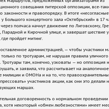
рех маршрутов, предложенных организаторами из
ионного совещания питерской оппозиции, все-таки
о законности и правопорядку. В итоге «несогласные
 у Большого концертного зала «Октябрьский» в 17 ч
через полчаса начнут движение по Лиговскому, Гр
, Парадной и Кирочной улице, и завершат шествие 
 где пройдет митинг.
поставленное администрацией, — чтобы участники 
 только по тротуарам, не нарушая правила уличного
 Тротуары там, конечно, узковаты — но оппозиция 
рушать, и заявила, что рассчитывает на аналогичное
 милиции и ОМОНа и на то, что правоохранительны
«прессовать» участников акции, как они это делали 
вующих маршах.
тельная договоренность о нормальном проведении
а, хотя некоторый «обмен любезностями» имеет мес