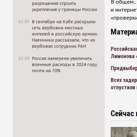
В общем, 
разрешение строить
и интерне
укрепления у границы России
«проверк
12:53
В сентябре на Кубе раскрыли
сеть вербовки местных
Матери
жителей в российскую армию.
Наемники рассказали, что их
вербовал сотрудник РАН
Российская
Лимонова «
22:20
Россия намерена увеличить
военные расходы в 2024 году
Предвыбор
почти на 70%
Всех заде
отпустили 
Сейчас 