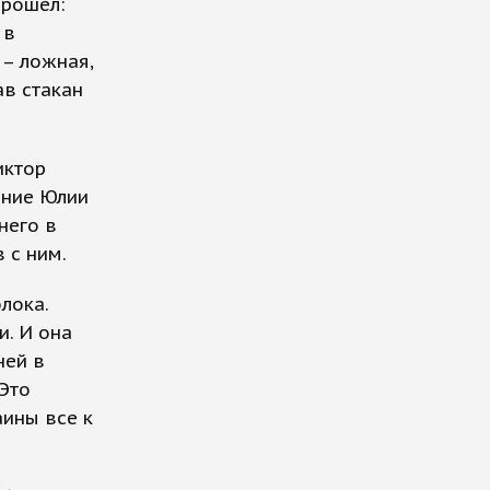
прошел:
 в
 – ложная,
ав стакан
иктор
ение Юлии
него в
 с ним.
лока.
и. И она
ней в
 Это
аины все к