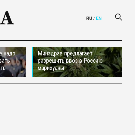
RU
/
EN
е надо
Минздрав предлагает
вать
разрешить ввоз в Россию
сть
марихуаны