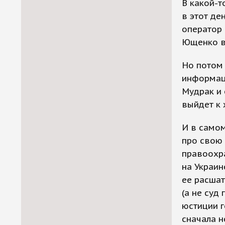
В какой-т
в этот де
оператор 
Ющенко во
Но потом
информац
Мудрак и 
выйдет к 
И в самом
про свою 
правоохра
на Украин
ее расшат
(а не суд
юстиции г
сначала 