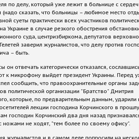
ля по делу, который уже лежит в больнице с серде
 (надо сказать, что больницы – любимое место отд
ной суеты практически всех участников политичес
на Украине в случае резкого обострения обстановк
ионного суда, центризбиркома, депутатов верховной 
Гелетей заверил журналистов, что делу против госп
ча – быть.
ы он отвечать категорически отказался, сославшись
от к микрофону выйдет президент Украины. Перед у
спел сообщить, что правоохранительные органы за
ов политической организации "Братство" Дмитрия
го, которые, по предварительным данным, ударили
осетителей лекции господина Корчинского в прошл
Сам господин Корчинский два дня назад признавался
с ножами не ходят, "тем более по своему офису".
мя журналистов и в самом деле попросили на неско