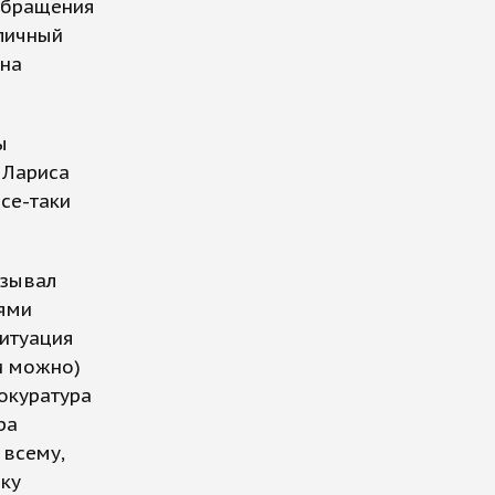
 обращения
 личный
ина
ы
 Лариса
се-таки
азывал
лями
ситуация
ии можно)
рокуратура
ра
 всему,
ку