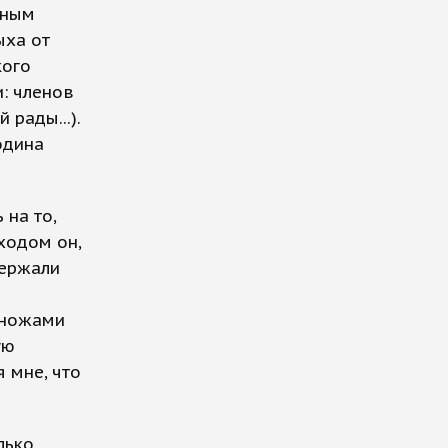
чным
ыха от
кого
и: членов
рады...).
одина
 на то,
ходом он,
держали
 ножами
ую
 мне, что
лько