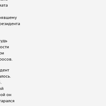
иата
тоявшему
резидента
будь
ности
ри
росов.
идент
лось.
.
ый
рой он
тарался