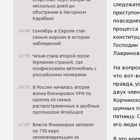
следовате
несколько дней до
приступом
обострения в Нагорном
Карабахе
повседнев
процесса 
16:09
Сентябрь в Европе стал
конституц
самым жарким в истории
наблюдений
Господин 
Лавринови
12:39
Чехия стала второй после
Германии страной, где
На вопрос
конфисковали автомобиль с
российскими номерами
что вот-в
правда, у
18:32
В России началась вторая
двух член
волна блокировок VPN по
Корчинско
одному из самых
распространенных и удобных
шумных п
протоколов WireGuard
пятницу. 
его люди 
17:07
Власти Финляндии заплатят
по 750 евро
землевладельцам за
В это вре