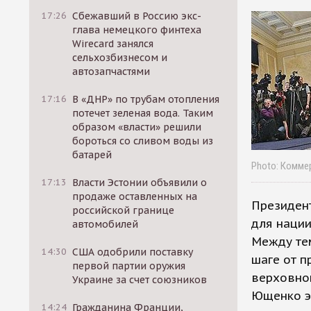
17:26
Сбежавший в Россию экс-
глава немецкого финтеха
Wirecard занялся
сельхозбизнесом и
автозапчастями
17:16
В «ДНР» по трубам отопления
потечет зеленая вода. Таким
образом «власти» решили
бороться со сливом воды из
батарей
Photo: Комме
17:13
Власти Эстонии объявили о
продаже оставленных на
Президент
российской границе
для наци
автомобилей
Между те
14:30
США одобрили поставку
шаге от п
первой партии оружия
верховной
Украине за счет союзников
Ющенко эт
14:24
Гражданина Франции,