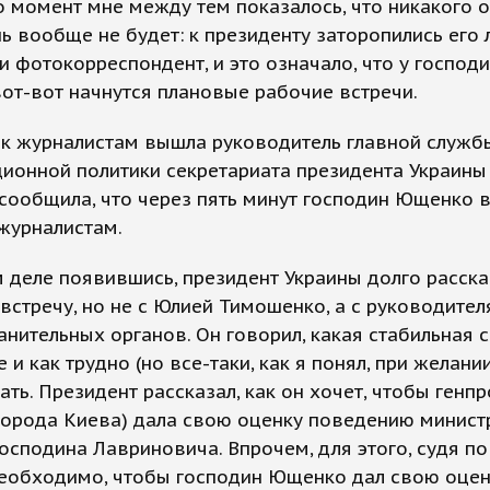
о момент мне между тем показалось, что никакого
нь вообще не будет: к президенту заторопились его
и фотокорреспондент, и это означало, что у господ
т-вот начнутся плановые рабочие встречи.
 к журналистам вышла руководитель главной служб
ионной политики секретариата президента Украины
сообщила, что через пять минут господин Ющенко в
журналистам.
 деле появившись, президент Украины долго расск
встречу, но не с Юлией Тимошенко, а с руководите
нительных органов. Он говорил, какая стабильная 
е и как трудно (но все-таки, как я понял, при желан
ать. Президент рассказал, как он хочет, чтобы генп
 города Киева) дала свою оценку поведению минист
осподина Лавриновича. Впрочем, для этого, судя по
необходимо, чтобы господин Ющенко дал свою оцен