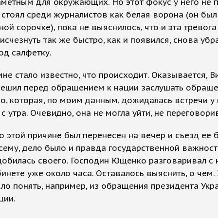
аметным для окружающих. Но этот фокус у него не 
стоял среди журналистов как белая ворона (он был
ой сорочке), пока не выяснилось, что и эта тревога
 исчезнуть так же быстро, как и появился, снова убр
од салфетку.
не стало известно, что происходит. Оказывается, В
ешил перед обращением к нации заслушать обращ
, которая, по моим данным, дожидалась встречи у 
с утра. Очевидно, она не могла уйти, не переговорив
о этой причине был перенесен на вечер и съезд ее б
сему, дело было и правда государственной важност
добилась своего. Господин Ющенко разговаривал с 
инете уже около часа. Оставалось выяснить, о чем.
о понять, например, из обращения президента Укр
ции.