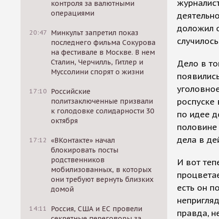
журналис
контроля за валютными
операциями
деятельно
доложил о
20:47
Минкульт запретил показ
случилос
последнего фильма Сокурова
на фестивале в Москве. В нем
Сталин, Черчилль, Гитлер и
Дело в то
Муссолини спорят о жизни
появились
уголовное
17:10
Российские
роспуске
политзаключенные призвали
к голодовке солидарности 30
по идее д
октября
половине 
дела в де
17:12
«ВКонтакте» начал
блокировать посты
родственников
И вот теп
мобилизованных, в которых
процветае
они требуют вернуть близких
есть он п
домой
непригляд
14:11
Россия, США и ЕС провели
правда, н
секретные переговоры за