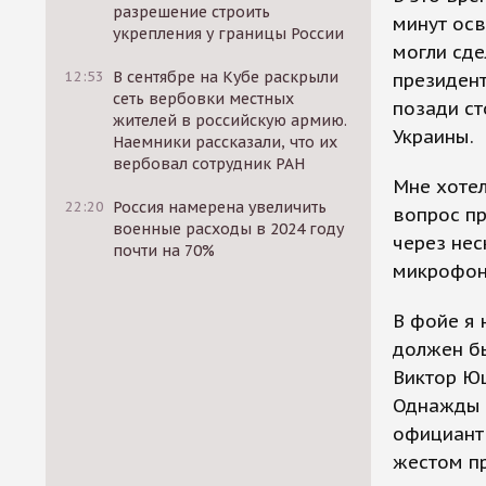
разрешение строить
минут осв
укрепления у границы России
могли сде
12:53
В сентябре на Кубе раскрыли
президент
сеть вербовки местных
позади ст
жителей в российскую армию.
Украины.
Наемники рассказали, что их
вербовал сотрудник РАН
Мне хотел
22:20
Россия намерена увеличить
вопрос пр
военные расходы в 2024 году
через нес
почти на 70%
микрофона
В фойе я 
должен бы
Виктор Ющ
Однажды 
официант 
жестом пр