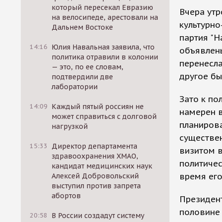
который пересекал Евразию
Вчера утр
на велосипеде, арестовали на
культурно
Дальнем Востоке
партия "Н
14:16
Юлия Навальная заявила, что
объявлены
политика отравили в колонии
перенесла
— это, по ее словам,
другое бы
подтвердили две
лаборатории
Зато к по
14:09
Каждый пятый россиян не
намерен в
может справиться с долговой
планирова
нагрузкой
существе
15:33
Директор департамента
визитом в
здравоохранения ХМАО,
политиче
кандидат медицинских наук
время его
Алексей Добровольский
выступил против запрета
абортов
Президент
половине 
20:58
В России создадут систему