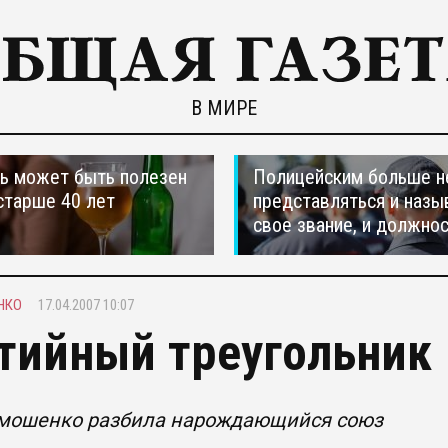
В МИРЕ
ь может быть полезен
Полицейским больше н
старше 40 лет
представляться и назы
свое звание, и должно
НКО
17.04.2007 10:07
тийный треугольник
мошенко разбила нарождающийся союз