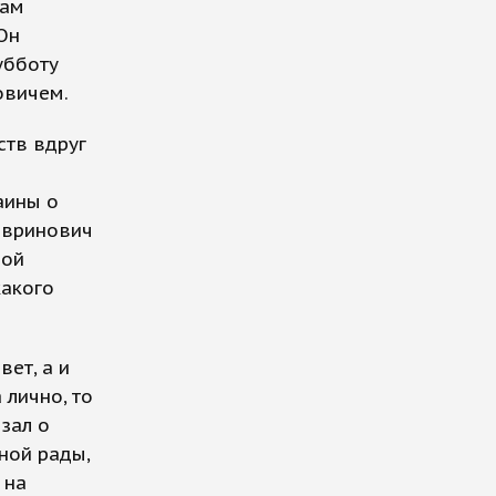
сам
Он
убботу
овичем.
ств вдруг
аины о
авринович
рой
какого
вет, а и
лично, то
зал о
ной рады,
 на