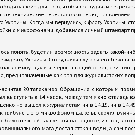
ободить фойе для того, чтобы сотрудники секретар
лать технические перестановки перед появлением
а Украины. Когда мы вернулись, к флагу Украины, с
ойки с микрофонами, добавился личный штандарт п
ось понять, будет ли возможность задать какой-ни
езиденту Украины. Сотрудники службы его безопас
колько минут дали исчерпывающий ответ, свинтив т
, предназначенные как раз для журналистских воп
насчитал 20 телекамер. Обращение, с которым през
л выступить в 14 часов, между тем явно откладыва
енко не вышел к журналистам ни в 14.15, ни в 14.45
к трибуне с его микрофоном даже выскочил румян
с белоснежной салфеткой на подносе, из-под кото
овинциального мага достал стакан воды, а сам пос