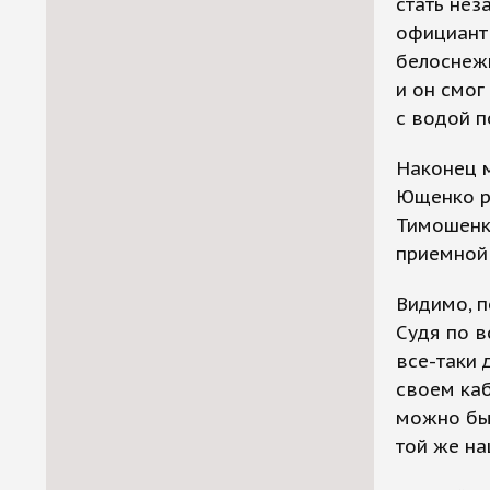
стать нез
официант 
белоснежн
и он смог
с водой п
Наконец м
Ющенко р
Тимошенко
приемной 
Видимо, п
Судя по в
все-таки 
своем каб
можно был
той же на