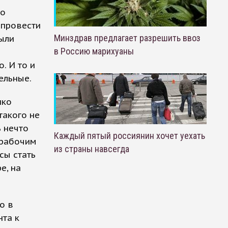
ко
 провести
Минздрав предлагает разрешить ввоз
ыли
в Россию марихуаны
. И то и
ельные.
нко
такого не
 нечто
Каждый пятый россиянин хочет уехать
 рабочим
из страны навсегда
сы стать
е, на
о в
нта к