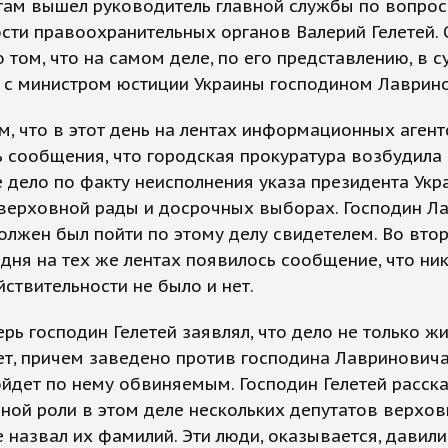
там вышел руководитель главной службы по вопро
сти правоохранительных органов Валерий Гелетей. 
 том, что на самом деле, по его представлению, в с
ь с министром юстиции Украины господином Лаврин
м, что в этот день на лентах информационных агент
 сообщения, что городская прокуратура возбудила
 дело по факту неисполнения указа президента Укр
 верховной рады и досрочных выборах. Господин Л
олжен был пойти по этому делу свидетелем. Во вто
дня на тех же лентах появилось сообщение, что ни
йствительности не было и нет.
ерь господин Гелетей заявлял, что дело не только жи
т, причем заведено против господина Лавриновича 
ойдет по нему обвиняемым. Господин Гелетей расска
ной роли в этом деле нескольких депутатов верхов
е назвал их фамилий. Эти люди, оказывается, давили