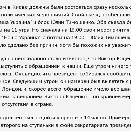
ом в Киеве должны были состояться сразу несколь
-политических мероприятий. Свой съезд пообещали
аша Украина" и блок Юлии Тимошенко. Оба съезда б
 на 11 утра. Но сначала на 15.00 свои мероприятия
 "Наша Украина", а потом на 19.00 – Юлия Тимошенко
ло сделано без причин, хотя бы похожих на уважит
лудню неожиданно стало известно, что Виктор Юще
ыступить с обращением к нации. Еще утром ничего 
лось. Очевидно, что президент собирался сообщить
нное. Следующим утром он намерен был вылететь с
 Лондон, и, скорее всего, обращение имело все шан
ским завещанием Виктора Ющенко – по крайней мер
 отсутствия в стране.
 должен был подойти к прессе в 14 часов. Примерн
второго на ступеньки в фойе секретариата президе